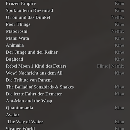
Frozen Empire
Kino
Spuk unterm Riesenrad
Kino
Orion und das Dunkel
Netflix
Poor Things
Kino
Maboroshi
Netflix
Mami Wata
Kino
Animalia
Kino
Der Junge und der Reiher
Kino
Baghead
Kino
Rebel Moon 1 Kind des Feuers
Filme
|
Netflix
Wow! Nachricht aus dem All
Kino
Die Tribute von Panem
The Ballad of Songbirds & Snakes
Kino
Die letzte Fahrt der Demeter
Kino
Ant-Man and the Wasp
Quantumania
Kino
Avatar
The Way of Water
Kino
Strange World
Kino