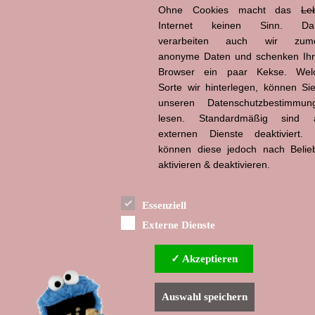
Ohne Cookies macht das
Le
Internet keinen Sinn. Da
verarbeiten auch wir zume
anonyme Daten und schenken Ih
Browser ein paar Kekse. Wel
Sorte wir hinterlegen, können Sie
unseren Datenschutzbestimmun
lesen. Standardmäßig sind a
externen Dienste deaktiviert. 
können diese jedoch nach Belie
aktivieren & deaktivieren.
Essenziell
Externe Dienste
✓ Akzeptieren
Auswahl speichern