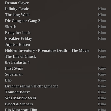
Demon Slayer
Infinity Castle
Kino
The long Walk
Kino
Die Gangster Gang 2
Kino
Sketch
Kino
Bring her back
Kino
Freakier Friday
Kino
Jujutsu Kaisen
Hidden Inventory / Premature Death – The Movie
Kino
The Life of Chuck
Kino
the Fantastic 4
First Steps
Kino
Superman
Kino
Elio
Kino
Drachenzähmen leicht gemacht
Kino
Thunderbolts*
Kino
Was Marielle weiß
Kino
Blood & Sinners
Kino
Ein Minecraft Film
Kino