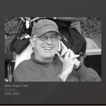
Hans-Jürgen Tögel
dead like...
(1941–2026)