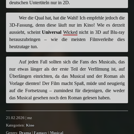
deutschen Untertiteln nur in 2D.
Wer die Qual hat, hat die Wahl! Ich empfehle jedoch die
3D-Fassung, denn diese läuft nur im Kino! Wie es derzeit
aussieht, scheint
Universal
Wicked
nicht in 3D auf Blu-ray
herauszubringen – wie die meisten Filmverleihe dies
heutzutage tun.
Auf jeden Fall sollten sich die Fans des Musicals, das
nur etwas länger als der erste Teil der Verfilmung ist, auf
Überlängen einrichten, da das Musical und der Roman als
Vorlage dienten! Der Film macht Spaß, müde und neugierig
auf die Fortsetzung – zumindest für diejenigen, die weder
das Musical gesehen noch den Roman gelesen haben.
21.02.2026 | mz
Kategorien:
Kino
Genres:
Drama
|
Fantasy
|
Musical