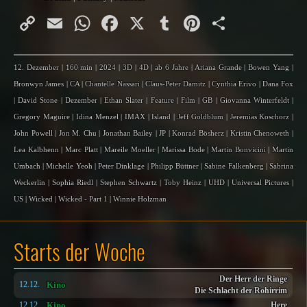
Copy
Email
WhatsApp
Facebook
X
Tumblr
Pinterest
Teilen
Link
12. Dezember
|
160 min
|
2024
|
3D
|
4D
|
ab 6 Jahre
|
Ariana Grande
|
Bowen Yang
|
Bronwyn James
|
CA
|
Chantelle Nassari
|
Claus-Peter Damitz
|
Cynthia Erivo
|
Dana Fox
|
David Stone
|
Dezember
|
Ethan Slater
|
Feature
|
Film
|
GB
|
Giovanna Winterfeldt
|
Gregory Maguire
|
Idina Menzel
|
IMAX
|
Island
|
Jeff Goldblum
|
Jeremias Koschorz
|
John Powell
|
Jon M. Chu
|
Jonathan Bailey
|
JP
|
Konrad Bösherz
|
Kristin Chenoweth
|
Lea Kalbhenn
|
Marc Platt
|
Mareile Moeller
|
Marissa Bode
|
Martin Bonvicini
|
Martin
Umbach
|
Michelle Yeoh
|
Peter Dinklage
|
Philipp Büttner
|
Sabine Falkenberg
|
Sabrina
Weckerlin
|
Sophia Riedl
|
Stephen Schwartz
|
Toby Heinz
|
UHD
|
Universal Pictures
|
US
|
Wicked
|
Wicked - Part 1
|
Winnie Holzman
Starts der Woche
Der Herr der Ringe
Kino
12.12.
Die Schlacht der Rohirrim
Kino
12.12.
Here