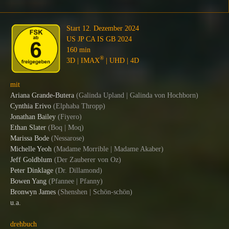
Start 12. Dezember 2024
US JP CA IS GB 2024
160 min
®
3D | IMAX
| UHD | 4D
mit
Ariana Grande-Butera
(
Galinda Upland | Galinda von Hochborn
)
Cynthia Erivo
(
Elphaba Thropp
)
Jonathan Bailey
(
Fiyero
)
Ethan Slater
(
Boq | Moq
)
Marissa Bode
(
Nessarose
)
Michelle Yeoh
(
Madame Morrible | Madame Akaber
)
Jeff Goldblum
(
Der Zauberer von Oz
)
Peter Dinklage
(
Dr. Dillamond
)
Bowen Yang
(
Pfannee | Pfanny
)
Bronwyn James
(Shenshen | Schön-schön)
u.a.
drehbuch