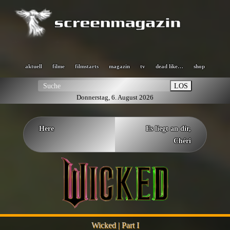
aktuell
filme
filmstarts
magazin
tv
dead like…
shop
LOS
Donnerstag, 6. August 2026
Here
Es liegt an dir,
Chéri
Wicked | Part I