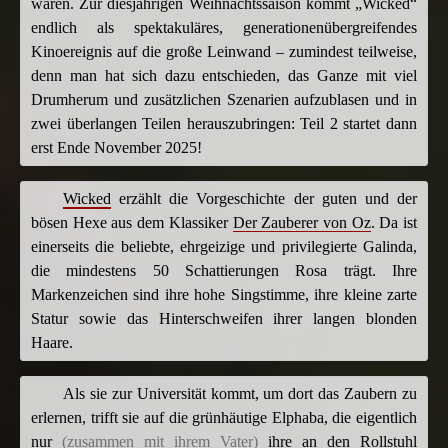
waren. Zur diesjährigen Weihnachtssaison kommt „Wicked“
endlich als spektakuläres, generationenübergreifendes
Kinoereignis auf die große Leinwand – zumindest teilweise,
denn man hat sich dazu entschieden, das Ganze mit viel
Drumherum und zusätzlichen Szenarien aufzublasen und in
zwei überlangen Teilen herauszubringen: Teil 2 startet dann
erst Ende November 2025!
Wicked
erzählt die Vorgeschichte der guten und der
bösen Hexe aus dem Klassiker
Der Zauberer von Oz
. Da ist
einerseits die beliebte, ehrgeizige und privilegierte Galinda,
die mindestens 50 Schattierungen Rosa trägt. Ihre
Markenzeichen sind ihre hohe Singstimme, ihre kleine zarte
Statur sowie das Hinterschweifen ihrer langen blonden
Haare.
Als sie zur Universität kommt, um dort das Zaubern zu
erlernen, trifft sie auf die grünhäutige Elphaba, die eigentlich
nur
(zusammen mit ihrem Vater)
ihre an den Rollstuhl