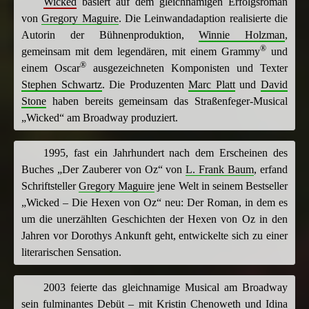
Wicked
basiert auf dem gleichnamigen Erfolgsroman
von
Gregory Maguire
. Die Leinwandadaption realisierte die
Autorin der Bühnenproduktion,
Winnie Holzman
,
®
gemeinsam mit dem legendären, mit einem Grammy
und
®
einem Oscar
ausgezeichneten Komponisten und Texter
Stephen Schwartz
. Die Produzenten
Marc Platt
und
David
Stone
haben bereits gemeinsam das Straßenfeger-Musical
„Wicked“ am Broadway produziert.
1995, fast ein Jahrhundert nach dem Erscheinen des
Buches „Der Zauberer von Oz“ von
L. Frank Baum
, erfand
Schriftsteller
Gregory Maguire
jene Welt in seinem Bestseller
„Wicked – Die Hexen von Oz“ neu: Der Roman, in dem es
um die unerzählten Geschichten der Hexen von Oz in den
Jahren vor Dorothys Ankunft geht, entwickelte sich zu einer
literarischen Sensation.
2003 feierte das gleichnamige Musical am Broadway
sein fulminantes Debüt – mit
Kristin Chenoweth
und
Idina