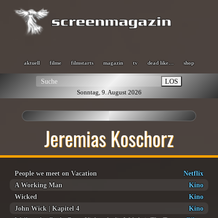
aktuell
filme
filmstarts
magazin
tv
dead like…
shop
LOS
Sonntag, 9. August 2026
Jeremias Koschorz
People we meet on Vacation
Netflix
A Working Man
Kino
Wicked
Kino
John Wick | Kapitel 4
Kino