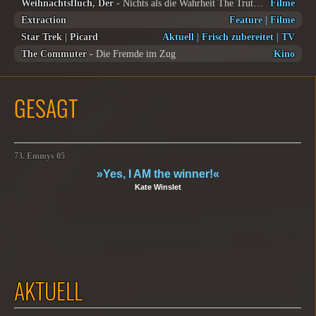
Weihnachtsfluch, Der
- Nichts als die Wahrheit The Truth about Christmas
Filme
Extraction
Feature
|
Filme
Star Trek | Picard
Aktuell
|
Frisch zubereitet
|
TV
The Commuter
- Die Fremde im Zug
Kino
GESAGT
73. Emmys 05
»Yes, I AM the winner!«
Kate Winslet
AKTUELL