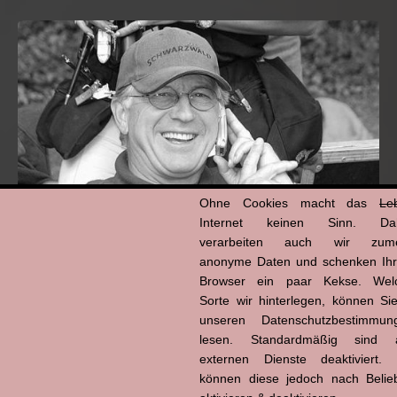
Ohne Cookies macht das
Le
Internet keinen Sinn. Da
verarbeiten auch wir zume
anonyme Daten und schenken Ih
Hans-Jürgen Tögel
Browser ein paar Kekse. Wel
dead like...
Sorte wir hinterlegen, können Sie
(1941–2026)
unseren Datenschutzbestimmun
lesen. Standardmäßig sind a
externen Dienste deaktiviert. 
können diese jedoch nach Belie