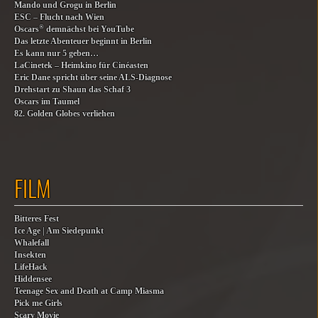
Mando und Grogu in Berlin
ESC – Flucht nach Wien
®
Oscars
demnächst bei YouTube
Das letzte Abenteuer beginnt in Berlin
Es kann nur 5 geben…
LaCinetek – Heimkino für Cinéasten
Eric Dane spricht über seine ALS-Diagnose
Drehstart zu Shaun das Schaf 3
Oscars im Taumel
82. Golden Globes verliehen
FILM
Bitteres Fest
Ice Age | Am Siedepunkt
Whalefall
Insekten
LifeHack
Hiddensee
Teenage Sex and Death at Camp Miasma
Pick me Girls
Scary Movie