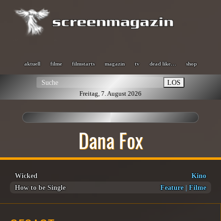
aktuell
filme
filmstarts
magazin
tv
dead like…
shop
LOS
Freitag, 7. August 2026
Dana Fox
Wicked
Kino
How to be Single
Feature
|
Filme