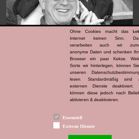
Ohne Cookies macht das
Le
Internet keinen Sinn. Da
verarbeiten auch wir zume
anonyme Daten und schenken Ih
Browser ein paar Kekse. Wel
Hans-Jürgen Tögel
dead like...
Sorte wir hinterlegen, können Sie
(1941–2026)
unseren Datenschutzbestimmun
lesen. Standardmäßig sind a
externen Dienste deaktiviert. 
können diese jedoch nach Belie
aktivieren & deaktivieren.
Essenziell
Externe Dienste