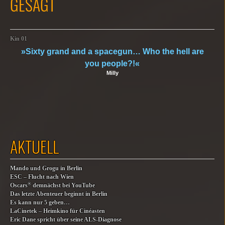
GESAGT
Kin 01
»Sixty grand and a spacegun… Who the hell are
you people?!«
Milly
AKTUELL
Mando und Grogu in Berlin
ESC – Flucht nach Wien
®
Oscars
demnächst bei YouTube
Das letzte Abenteuer beginnt in Berlin
Es kann nur 5 geben…
LaCinetek – Heimkino für Cinéasten
Eric Dane spricht über seine ALS-Diagnose