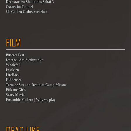
Drehstart zu Shaun das Schaf 3
Oscars im Taumel
82. Golden Globes verliehen
FILM
Bitteres Fest
Ice Age | Am Siedepunkt
Whalefall
Insekten
LifeHack
Hiddensee
Teenage Sex and Death at Camp Miasma
Pick me Girls
Scary Movie
Ensemble Modern | Why we play
DEAD LIKE…