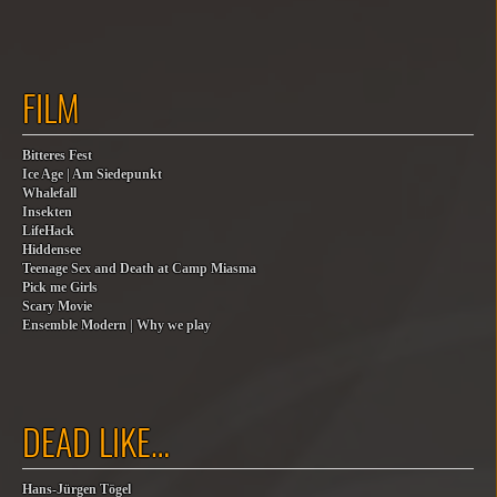
FILM
Bitteres Fest
Ice Age | Am Siedepunkt
Whalefall
Insekten
LifeHack
Hiddensee
Teenage Sex and Death at Camp Miasma
Pick me Girls
Scary Movie
Ensemble Modern | Why we play
DEAD LIKE…
Hans-Jürgen Tögel