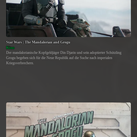
Star Wars | The Mandalorian and Grogu
Kino
Der mandalorianische Kopfgeldjäger Din Djarin und sein adoptierter Schützling
Grogu begeben sich für die Neue Republik auf die Suche nach imperialen
Kriegsverbrechern.