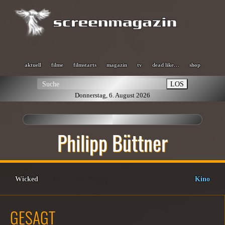
aktuell
filme
filmstarts
magazin
tv
dead like…
shop
LOS
Donnerstag, 6. August 2026
Philipp Büttner
Wicked
Kino
GESAGT