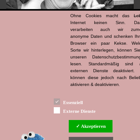
Ohne Cookies macht das
Le
Internet keinen Sinn. Da
verarbeiten auch wir zume
anonyme Daten und schenken Ih
Browser ein paar Kekse. Wel
Hans-Jürgen Tögel
Sorte wir hinterlegen, können Sie
dead like...
(1941–2026)
unseren Datenschutzbestimmun
lesen. Standardmäßig sind a
externen Dienste deaktiviert. 
können diese jedoch nach Belie
aktivieren & deaktivieren.
Essenziell
Externe Dienste
✓ Akzeptieren