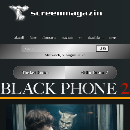
aktuell
filme
filmstarts
magazin
tv
dead like…
shop
LOS
Mittwoch, 5. August 2026
The last Rodeo
Gelin Takımı 2