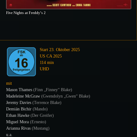
Five Nights at Freddy’s 2
Start 23. Oktober 2025
US CA 2025
114 min
UHD
mit
Mason Thames
(
Finn „Finney“ Blake
)
Madeleine McGraw
(
Gwendolyn „Gwen“ Blake
)
Jeremy Davies
(
Terrence Blake
)
Demián Bichir
(
Mando
)
Ethan Hawke
(
Der Greifer
)
Miguel Mora
(
Ernesto
)
Arianna Rivas
(
Mustang
)
u.a.