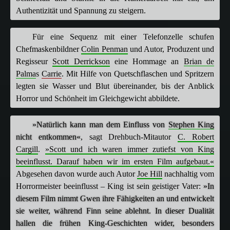
Authentizität und Spannung zu steigern.
Für eine Sequenz mit einer Telefonzelle schufen
Chefmaskenbildner
Colin Penman
und Autor, Produzent und
Regisseur
Scott Derrickson
eine Hommage an
Brian de
Palma
s
Carrie
. Mit Hilfe von Quetschflaschen und Spritzern
legten sie Wasser und Blut übereinander, bis der Anblick
Horror und Schönheit im Gleichgewicht abbildete.
»Natürlich kann man dem Einfluss von
Stephen King
nicht entkommen«
, sagt Drehbuch-Mitautor
C. Robert
Cargill
.
»Scott und ich waren immer zutiefst von King
beeinflusst. Darauf haben wir im ersten Film aufgebaut.«
Abgesehen davon wurde auch Autor
Joe Hill
nachhaltig vom
Horrormeister beeinflusst – King ist sein geistiger Vater:
»In
diesem Film nimmt Gwen ihre Fähigkeiten an und entwickelt
sie weiter, während Finn seine ablehnt. In dieser Dualität
hallen die frühen King-Geschichten wider, besonders