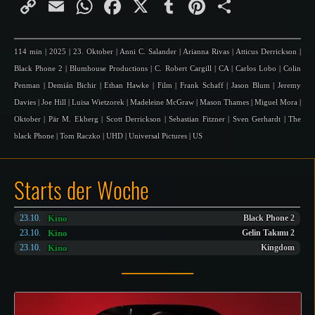
Copy
Email
WhatsApp
Facebook
X
Tumblr
Pinterest
Teilen
Link
114 min
|
2025
|
23. Oktober
|
Anni C. Salander
|
Arianna Rivas
|
Atticus Derrickson
|
Black Phone 2
|
Blumhouse Productions
|
C. Robert Cargill
|
CA
|
Carlos Lobo
|
Colin
Penman
|
Demián Bichir
|
Ethan Hawke
|
Film
|
Frank Schaff
|
Jason Blum
|
Jeremy
Davies
|
Joe Hill
|
Luisa Wietzorek
|
Madeleine McGraw
|
Mason Thames
|
Miguel Mora
|
Oktober
|
Pär M. Ekberg
|
Scott Derrickson
|
Sebastian Fitzner
|
Sven Gerhardt
|
The
black Phone
|
Tom Raczko
|
UHD
|
Universal Pictures
|
US
Starts der Woche
Kino
23.10.
Black Phone 2
Kino
23.10.
Gelin Takımı 2
Kino
23.10.
Kingdom