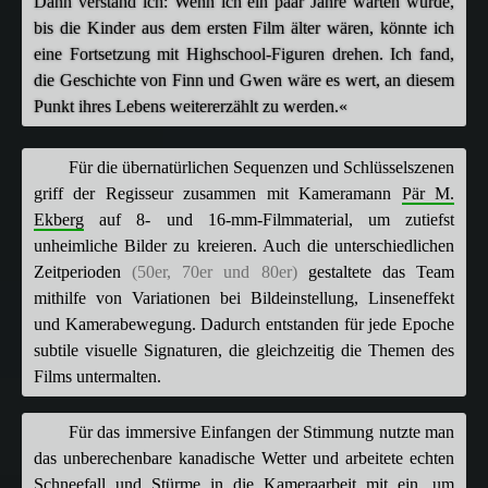
Dann verstand ich: Wenn ich ein paar Jahre warten würde,
bis die Kinder aus dem ersten Film älter wären, könnte ich
eine Fortsetzung mit Highschool-Figuren drehen. Ich fand,
die Geschichte von Finn und Gwen wäre es wert, an diesem
Punkt ihres Lebens weitererzählt zu werden.«
Für die übernatürlichen Sequenzen und Schlüsselszenen
griff der Regisseur zusammen mit Kameramann
Pär M.
Ekberg
auf 8- und 16-mm-Filmmaterial, um zutiefst
unheimliche Bilder zu kreieren. Auch die unterschiedlichen
Zeitperioden
(50er, 70er und 80er)
gestaltete das Team
mithilfe von Variationen bei Bildeinstellung, Linseneffekt
und Kamerabewegung. Dadurch entstanden für jede Epoche
subtile visuelle Signaturen, die gleichzeitig die Themen des
Films untermalten.
Für das immersive Einfangen der Stimmung nutzte man
das unberechenbare kanadische Wetter und arbeitete echten
Schneefall und Stürme in die Kameraarbeit mit ein, um