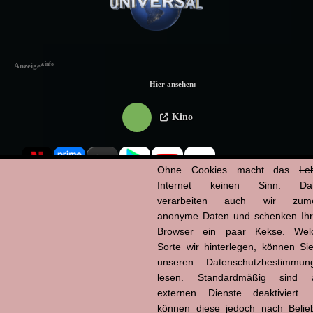
info
Anzeige
*
Hier ansehen:
Kino
Ohne Cookies macht das
Le
Internet keinen Sinn. Da
verarbeiten auch wir zume
Powered by
anonyme Daten und schenken Ih
Browser ein paar Kekse. Wel
Sorte wir hinterlegen, können Sie
unseren Datenschutzbestimmun
lesen. Standardmäßig sind a
externen Dienste deaktiviert. 
können diese jedoch nach Belie