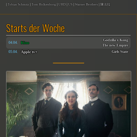
|
Tobias Schmitz
|
Tom Holkenborg
|
UHD
|
US
|
Warner Brothers
|
陳法拉
Starts der Woche
Godzilla x Kong
Kino
04.04.
The new Empire
Apple tv+
05.04.
Girls State