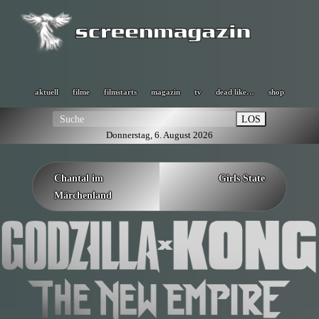
aktuell
filme
filmstarts
magazin
tv
dead like…
shop
LOS
Donnerstag, 6. August 2026
Chantal im
Girls State
Märchenland