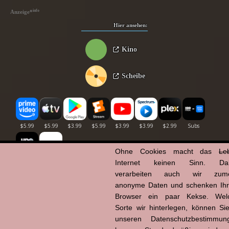
info
Anzeige
*
Hier ansehen:
Kino
Scheibe
Ohne Cookies macht das
Le
Internet keinen Sinn. Da
verarbeiten auch wir zume
Powered by
anonyme Daten und schenken Ih
Browser ein paar Kekse. Wel
Sorte wir hinterlegen, können Sie
unseren Datenschutzbestimmun