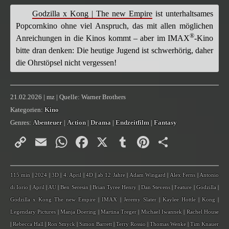
Godzilla x Kong | The new Empire
ist unterhaltsames
Popcornkino ohne viel Anspruch, das mit allen möglichen
®
Anreichungen in die Kinos kommt – aber im IMAX
-Kino
bitte dran denken: Die heutige Jugend ist schwerhörig, daher
die Ohrstöpsel nicht vergessen!
21.02.2026 | mz | Quelle: Warner Brothers
Kategorien:
Kino
Genres:
Abenteuer
|
Action
|
Drama
|
Endzeitfilm
|
Fantasy
Copy
Email
WhatsApp
Facebook
X
Tumblr
Pinterest
Teilen
Link
115 min
|
2024
|
3D
|
4. April
|
4D
|
ab 12 Jahre
|
Adam Wingard
|
Alex Ferns
|
Antonio
di Iorio
|
April
|
AU
|
Ben Seresin
|
Brian Tyree Henry
|
Dan Stevens
|
Feature
|
Godzilla
|
Godzilla x Kong The new Empire
|
IMAX
|
Jeremy Slater
|
Kaylee Hottle
|
Kong
|
Legendary Pictures
|
Manja Doering
|
Martina Treger
|
Michael Iwannek
|
Rachel House
|
Rebecca Hall
|
Ron Smyck
|
Simon Barrett
|
Terry Rossio
|
Thomas Wenke
|
Tim Knauer