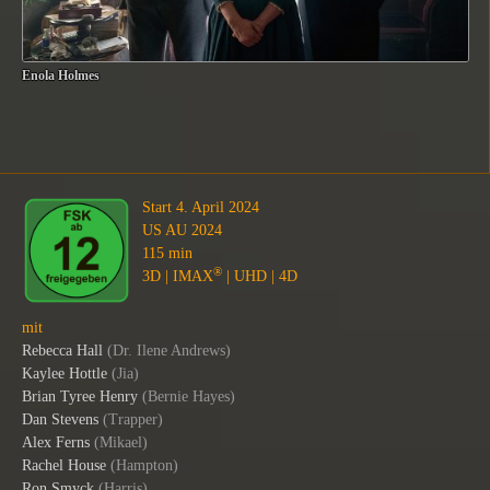
Enola Holmes
Start 4. April 2024
US AU 2024
115 min
®
3D | IMAX
| UHD | 4D
mit
Rebecca Hall
(Dr. Ilene Andrews)
Kaylee Hottle
(Jia)
Brian Tyree Henry
(Bernie Hayes)
Dan Stevens
(Trapper)
Alex Ferns
(Mikael)
Rachel House
(Hampton)
Ron Smyck
(Harris)