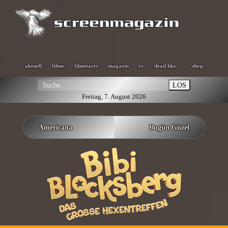
aktuell
filme
filmstarts
magazin
tv
dead like…
shop
LOS
Freitag, 7. August 2026
Americana
Bugün Güzel