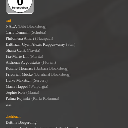
mit
NALA
(Bibi Blocksberg)
Carla Demmin
(Schubia)
Philomena Amari
(Flauipaui)
Balthazar Gyan Alexis Kuppuswamy
(Star)
Shanti Celik
(Navita)
Fia-Marie Lin
(Marita)
Aithonas Avgoustakis
(Florian)
Rosalie Thomass
(Barbara Blocksberg)
Friedrich Mücke
(Bernhard Blocksberg)
Heike Makatsch
(Servera)
Maria Happel
(Walpurgia)
Sophie Rois
(Mania)
Palina Rojinski
(Karla Kolumna)
u.a.
drehbuch
Bettina Börgerding