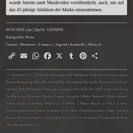
wurde bereits samt Musikvideo veröffentlicht, auch, um auf
das 45-jährige Jubiläum der Marke einzustimmen.
08.03.2026 | mz | Quelle: LEONINE
Kategorien:
Kino
Genres:
Abenteuer
|
Fantasy
|
Jugend
|
Komödie
|
Musical
Copy
Email
WhatsApp
Facebook
X
Tumblr
Pinterest
Teilen
Link
11. Dezember
|
2025
|
Aithonas Avgoustakis
|
AT
|
Balthazar Gyan Alexis Kuppuswamy
|
Bettina Börgerding
|
Bibi Blocksberg
|
Bibi Blocksberg Das große Hexentreffen
|
Carla
Demmin
|
DE
|
Dezember
|
Dominik Giesriegl
|
Elfie Donnelly
|
EPO Filmproduktion
|
Fia-Marie Lin
|
Friedrich Mücke
|
Gregor Schnitzler
|
Heike Makatsch
|
Heiko Rüsse
|
Joshua Lange
|
Kiddinx Studios
|
LEONINE
|
Maria Happel
|
NALA
|
ohne
Altersbeschränkung
|
Palina Rojinski
|
Peter Plate
|
Philomena Amari
|
Ralf Noack
|
Rosalie Thomass
|
Shanti Celik
|
Sophie Rois
|
Ulf Leo Sommer
|
Wiedemann & Berg
Film
|
Wolfgang W. Loos