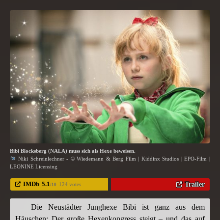
Bibi Blocksberg (NALA) muss sich als Hexe beweisen.
Niki Schreinlechner - © Wiedemann & Berg Film | Kiddinx Studios | EPO-Film |
LEONINE Licensing
IMDb
5.1
Trailer
124 votes
/10
Die Neustädter Junghexe Bibi ist ganz aus dem
Häuschen: Der große Hexenkongress steigt – und das auf