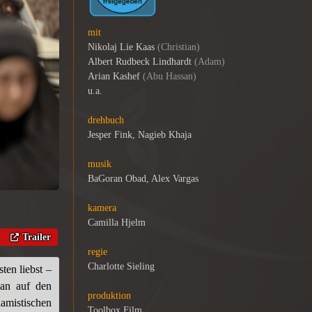
mit
Nikolaj Lie Kaas
(Christian)
Albert Rudbeck Lindhardt
(Adam)
Arian Kashef
(Abu Hassan)
u.a.
drehbuch
Jesper Fink, Nagieb Khaja
musik
BaGoran Obad, Alex Vargas
kamera
Camilla Hjelm
Trailer
regie
Charlotte Sieling
ten liebst –
ian auf den
produktion
mistischen
Toolbox Film