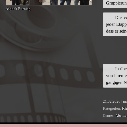
Gruppierun
Asphalt Burning
Die ve
jeder Etapp
dass er sei
In übe
von ihren e
gängigen N
21.02.2026 | mz
Kategorien:
Ki
Genres:
Abente
Co