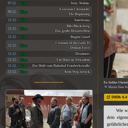
Kino
07.12.
Jetzt. Wohin.
Exorcism Chronicles
Kino
09.12.
The Beginning
Kino
11.12.
Americana
Bibi Blocksberg
Kino
11.12.
Das große Hexentreffen
Kino
11.12.
Bugün Güzel
Creation of the Gods II
Kino
11.12.
Demon Force
Kino
11.12.
Dreamers
Kino
11.12.
Ein Haus in Jerusalem
Kino
11.12.
Der Held vom Bahnhof Friedrichstraße
Kino
11.12.
Kein Weg zurück
Ex-Soldat Christ
Martin Dam Kri
IMDb
6.4
Wie we
dein eigen
gefährlic