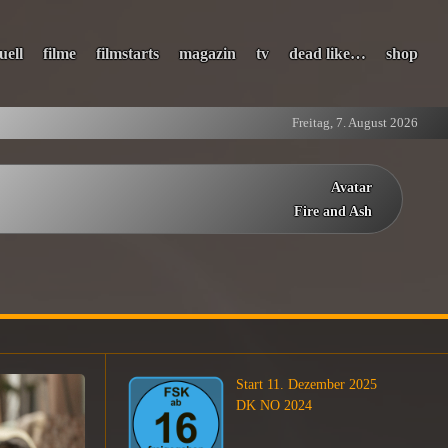
uell
filme
filmstarts
magazin
tv
dead like…
shop
Freitag, 7. August 2026
Avatar
Fire and Ash
Start 11. Dezember 2025
DK NO 2024