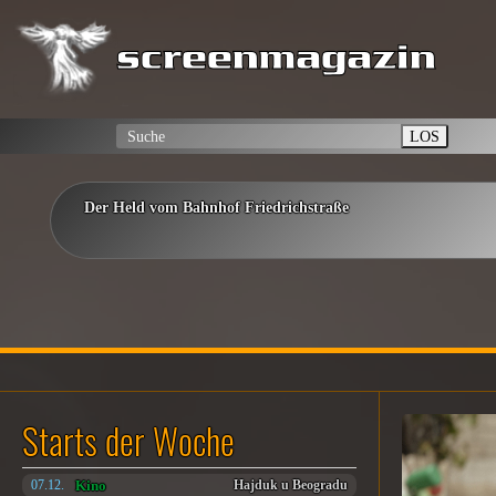
LOS
Der Held vom Bahnhof Friedrichstraße
Starts der Woche
Kino
07.12.
Hajduk u Beogradu