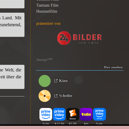
Tamtam Film
Hummelfilm
s Land. Mit
präsentiert von
t zunehmend,
info
Anzeige
*
Hier ansehen:
ne Welt, die
eit über die
Kino
Scheibe