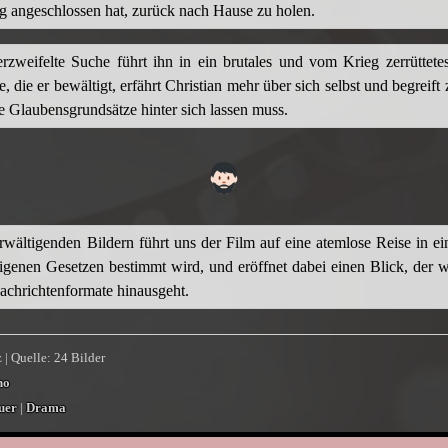
g angeschlossen hat, zurück nach Hause zu holen.
rzweifelte Suche führt ihn in ein brutales und vom Krieg zerrüttete
e, die er bewältigt, erfährt Christian mehr über sich selbst und begreif
ne Glaubensgrundsätze hinter sich lassen muss.
rwältigenden Bildern führt uns der Film auf eine atemlose Reise in ei
igenen Gesetzen bestimmt wird, und eröffnet dabei einen Blick, der w
achrichtenformate hinausgeht.
 | Quelle: 24 Bilder
no
uer
|
Drama
py
Email
WhatsApp
Facebook
X
Tumblr
Pinterest
Teilen