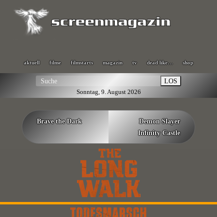
aktuell
filme
filmstarts
magazin
tv
dead like…
shop
LOS
Sonntag, 9. August 2026
Brave the Dark
Demon Slayer
Infinity Castle