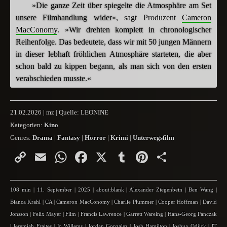
»Die ganze Zeit über spiegelte die Atmosphäre am Set
unsere Filmhandlung wider«
, sagt Produzent
Cameron
MacConomy
.
»Wir drehten komplett in chronologischer
Reihenfolge. Das bedeutete, dass wir mit 50 jungen Männern
in dieser lebhaft fröhlichen Atmosphäre starteten, die aber
schon bald zu kippen begann, als man sich von den ersten
verabschieden musste.«
21.02.2026 | mz | Quelle: LEONINE
Kategorien:
Kino
Genres:
Drama
|
Fantasy
|
Horror
|
Krimi
|
Unterwegsfilm
Copy
Email
WhatsApp
Facebook
X
Tumblr
Pinterest
Teilen
Link
108 min
|
11. September
|
2025
|
about:blank
|
Alexander Ziegenbein
|
Ben Wang
|
Bianca Krahl
|
CA
|
Cameron MacConomy
|
Charlie Plummer
|
Cooper Hoffman
|
David
Jonsson
|
Felix Mayer
|
Film
|
Francis Lawrence
|
Garrett Wareing
|
Hans-Georg Panczak
|
Jeremiah Fraites
|
Jo Willems
|
Jordan Gonzalez
|
Josh Hamilton
|
Joshua Odjick
|
JT