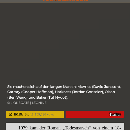
Sie machen sich auf den langen Marsch: McVries (David Jonsson),
Garraty (Cooper Hoffman), Harkness (Jordan Gonzalez), Olson
(Ben Wang) und Baker (Tut Nyuot).
© LIONSGATE | LEONINE
IMDb
6.6
Trailer
139,720 votes
/10
1979 kam der Roman „Todesmarsch“ von einem 18-