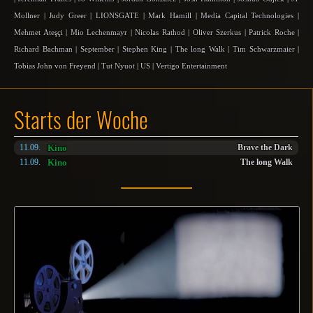
Mollner
|
Judy Greer
|
LIONSGATE
|
Mark Hamill
|
Media Capital Technologies
|
Mehmet Ateşçi
|
Mio Lechenmayr
|
Nicolas Rathod
|
Oliver Szerkus
|
Patrick Roche
|
Richard Bachman
|
September
|
Stephen King
|
The long Walk
|
Tim Schwarzmaier
|
Tobias John von Freyend
|
Tut Nyuot
|
US
|
Vertigo Entertainment
Starts der Woche
Kino
11.09.
Brave the Dark
Kino
11.09.
The long Walk