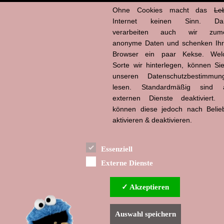
Ohne Cookies macht das
Le
Internet keinen Sinn. Da
verarbeiten auch wir zume
anonyme Daten und schenken Ih
Powered by
Browser ein paar Kekse. Wel
Sorte wir hinterlegen, können Sie
unseren Datenschutzbestimmun
lesen. Standardmäßig sind a
externen Dienste deaktiviert. 
können diese jedoch nach Belie
aktivieren & deaktivieren.
Essenziell
Externe Dienste
✓ Akzeptieren
Auswahl speichern