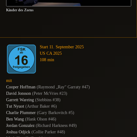
Kinder des Zorns
Start 11. September 2025
US CA 2025
108 min
mit
Cooper Hoffman
(
Raymond „Ray“ Garraty #47
)
David Jonsson
(
Peter McVries #23
)
Garrett Wareing
(
Stebbins #38
)
Tut Nyuot
(
Arthur Baker #6
)
Charlie Plummer
(
Gary Barkovitch #5
)
Ben Wang
(
Hank Olson #46
)
Jordan Gonzalez
(
Richard Harkness #49
)
Joshua Odjick
(
Collie Parker #48
)