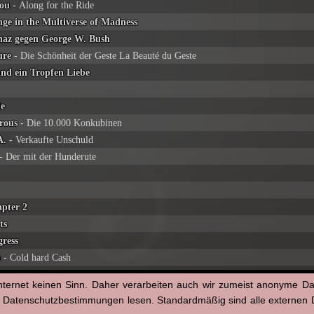
you
- Along for the Ride
nge in the Multiverse of Madness
naz gegen George W. Bush
ure
- Die Schönheit der Geste La Beauté du Geste
und ein Tropfen Liebe
ie
rous
- Die 10.000 Konkubinen
A.
- Verkaufte Unschuld
- Der mit der Hunderute
pter 2
ts
gress
n
- Cold hard Cash
n vom Franz
nternet keinen Sinn. Daher verarbeiten auch wir zumeist anonyme D
ene Gesellschaft
n Datenschutzbestimmungen lesen. Standardmäßig sind alle externen Di
nd the Wicked