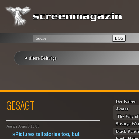
LOS
◄ ältere Beiträge
GESAGT
Der Kaiser
Avatar
The Way of
Strange Wo
Jessica Jones 3.10 01
Black Panth
»Pictures tell stories too, but
Enola Holm