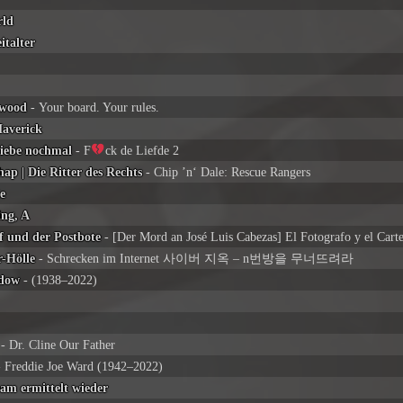
rld
italter
ywood
- Your board. Your rules.
averick
Liebe nochmal
- F
ck de Liefde 2
ap | Die Ritter des Rechts
- Chip ’n‘ Dale: Rescue Rangers
e
ing, A
f und der Postbote
- [Der Mord an José Luis Cabezas] El Fotografo y el Cart
r-Hölle
- Schrecken im Internet 사이버 지옥 – n번방을 무너뜨려라
edow
- (1938–2022)
- Dr. Cline Our Father
 Freddie Joe Ward (1942–2022)
am ermittelt wieder