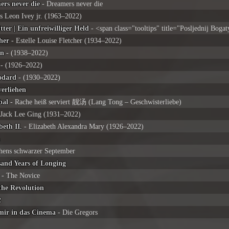
ers never die
- Dreamers never die
is Leon Ivey jr. (1963–2022)
itter | Ein unfreiwilliger Held
- <span class="tooltips" title="Posljednij Bog
her
- Estelle Louise Fletcher (1934–2022)
en
- (1938–2022)
- (1926–2022)
odard
- (1930–2022)
erliehen
bal
- Rache heiß serviert 靓汤 (Lang Tong – Geschwisterliebe)
 Jack Lee Ging (1931–2022)
eth II.
- Elizabeth Alexandra Mary (1926–2022)
a
ens schwarzer September
and Years of Longing
- The Novice
he Revolution
2
ir in das Cinema
- Die Gregors