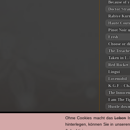
Because of 
Doctor Stra
Rabiye Kur
Haute Cout
Pinot Noir 
Fresh
Choose or d
The Treache
Taken in L.
Red Rocket
Lingui
Lovemobil
K.G.F – Cha
The Innocen
I am The Ti
Hustle dow
Geschichte
Ohne Cookies macht das
Leben
I
Eingeschloss
hinterlegen, können Sie in unsere
The Dark a