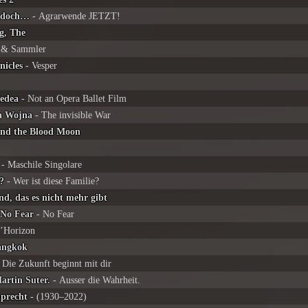
t doch…
- Agrarwende JETZT!
g, The
r & Sammler
nicles
- Vesper
Medea
- Not an Opera Ballet Film
a Wojna
- The invisible War
and the Blood Moon
- Maschile Singolare
?
- Wer ist diese Familie?
nd, das es nicht mehr gibt
 No Fear
- No Fear
’Horizon
angkok
 Die Zukunft beginnt mit dir
artin Suter.
- Ausser die Wahrheit.
precht
- (1930–2022)