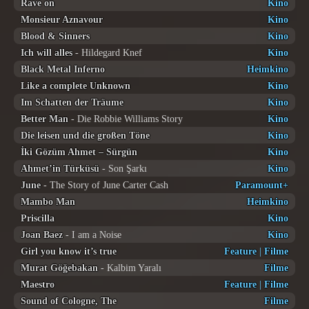
Rave on
Kino
Monsieur Aznavour
Kino
Blood & Sinners
Kino
Ich will alles
- Hildegard Knef
Kino
Black Metal Inferno
Heimkino
Like a complete Unknown
Kino
Im Schatten der Träume
Kino
Better Man
- Die Robbie Williams Story
Kino
Die leisen und die großen Töne
Kino
İki Gözüm Ahmet – Sürgün
Kino
Ahmet’in Türküsü
- Son Şarkı
Kino
June
- The Story of June Carter Cash
Paramount+
Mambo Man
Heimkino
Priscilla
Kino
Joan Baez
- I am a Noise
Kino
Girl you know it’s true
Feature
|
Filme
Murat Göğebakan
- Kalbim Yaralı
Filme
Maestro
Feature
|
Filme
Sound of Cologne, The
Filme