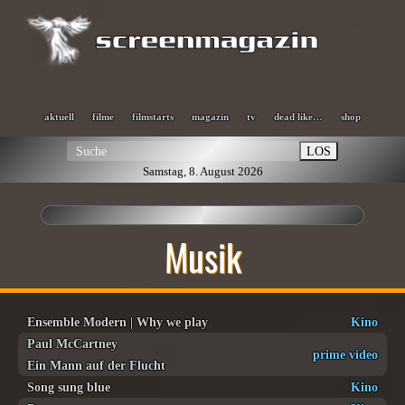
aktuell
filme
filmstarts
magazin
tv
dead like…
shop
LOS
Samstag, 8. August 2026
Musik
Ensemble Modern | Why we play
Kino
Paul McCartney
prime video
Ein Mann auf der Flucht
Song sung blue
Kino