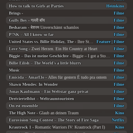
How to talk to Girls at Parties
Heimkino
Brings
-
Filme
Gully Boy
- गल्ली बॉय
Filme
Besharam
- बेशरम Unverschämt schamlos
Filme
P!NK – All I know so far
Filme
United States vs. Billie Holiday, The
- Ihre Stimme wird nicht schweigen
Feature
|
Filme
Love Song
- Zwei Herzen. Ein Hit Country at Heart
Filme
Biggie – Das ist meine Geschichte
- Biggie – I got a Story to tell
Filme
Billie Eilish – The World’s a little blurry
Filme
Music
Filme
Emicida – AmarElo
- Alles für gestern É tudo pra ontem
Filme
Shawn Mendes: In Wonder
Filme
Jonas Kaufmann – Ein Weltstar ganz privat
Filme
Dreiviertelblut – Weltraumtouristen
Filme
On est ensemble
Filme
The High Note
- Glaub an deinen Traum
Kino
Eurovision Song Contest – The Story of Fire Saga
Netflix
Krautrock 1
- Romantic Warriors IV: Krautrock (Part I)
Kino