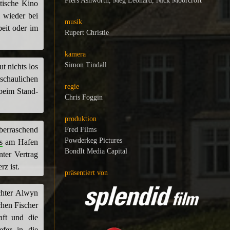
Piers Ashworth, Meg Leonard, Nick Moorcroft
itische Kino
 wieder bei
musik
eit oder im
Rupert Christie
kamera
Simon Tindall
t nichts los
schaulichen
regie
 beim Stand-
Chris Foggin
produktion
überraschend
Fred Films
Powderkeg Pictures
s
am Hafen
BondIt Media Capital
ter Vertrag
z ist.
präsentiert von
chter Alwyn
chen Fischer
ft und die
fer in die