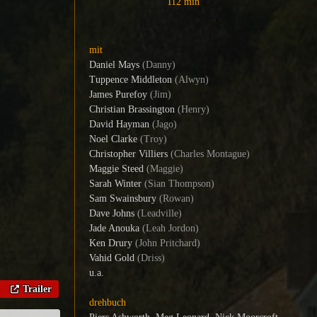
112 min
mit
Daniel Mays
(Danny)
Tuppence Middleton
(Alwyn)
James Purefoy
(Jim)
Christian Brassington
(Henry)
David Hayman
(Jago)
Noel Clarke
(Troy)
Christopher Villiers
(Charles Montague)
Maggie Steed
(Maggie)
Sarah Winter
(Sian Thompson)
Sam Swainsbury
(Rowan)
Dave Johns
(Leadville)
Jade Anouka
(Leah Jordon)
Ken Drury
(John Pritchard)
Vahid Gold
(Driss)
u.a.
Trailer
drehbuch