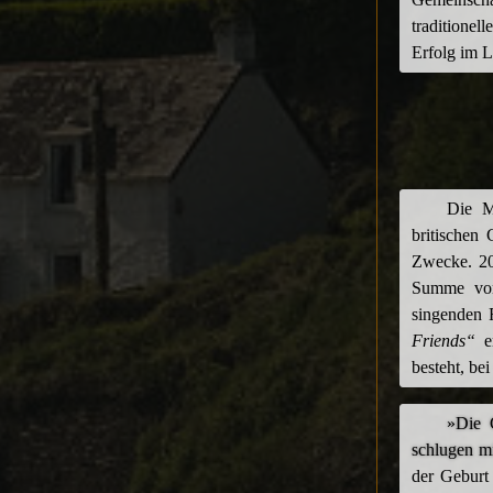
traditionel
Erfolg im L
Die M
britischen 
Zwecke. 20
Summe von 
singenden 
Friends“
er
besteht, be
»Die 
schlugen m
der Geburt 