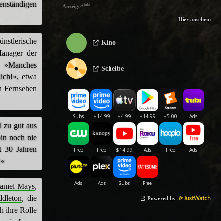
denständigen
info
Anzeige
*
Hier ansehen:
nstlerische
Kino
Manager der
d.
»Manches
Scheibe
ich!«,
etwa
en Fernsehen
l zu gut aus
bin noch nie
t 30 Jahren
!«
aniel Mays
,
dleton
, die
Powered by
h ihre Rolle