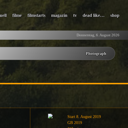
uell
filme
filmstarts
magazin
tv
dead like…
shop
Donnerstag, 6. August 2026
Photograph
Start 8. August 2019
GB 2019