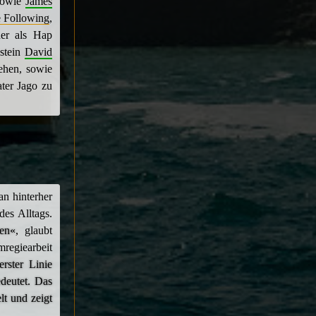
sowie
James
 Following
,
er als Hap
estein
David
ehen, sowie
ater Jago zu
n hinterher
es Alltags.
nen«
, glaubt
mregiearbeit
erster Linie
deutet. Das
lt und zeigt