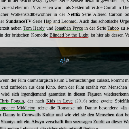
Blue in der Wachowsky-Tykwer-Serie
Sense8
bekannt geworden ist, 
er zuletzt eher im TV zu sehen war – als Sektenführer Joe Carroll in
The
eicher Wolkenstadtbewohner in der
Netflix
-Serie
Altered Carbon
od
der
SundanceTV
-Serie
Hap and Leonard
. Auch das schottische Urg
derzeit neben
Tom Hardy
und
Jonathan Pryce
in der Serie
Taboo
zu s
in der britischen Komödie
Blinded by the Light
, ist hier als dessen V
wenn der Film dramaturgisch kaum Überraschungen zulässt, kommt ma
 und zufrieden aus dem Kino, denn der Film erzählt von Menschen d
wird sich irgendjemand garantiert in diesen Figuren wiedererken
Chris Foggin
, der nach
Kids in Love
(2016)
seine zweite Spielfil
uppence Middleton
reizte die Romanze mit Danny besonders:
»In 
ich Danny in Cornwalls Kultur und wie viel sie den Menschen dort be
e Shantys mit ein. Alwyn verschafft ihm sozusagen Zutritt zu dieser We
lig andere Lebensart, die sicher viele reizvoll finden.«