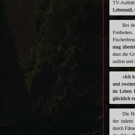
TV-Auftrit
Lebensstil,
Bei de
Freiheiten
Fischerfre
mag übertri
dass die G
auftrat und
»Ich h
und zweiten
im Leben R
glücklich v
Die Ha
der zuletz
durch Film