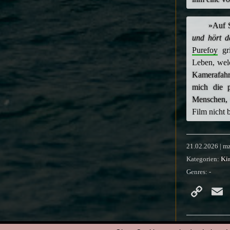
»Auf S
und hört d
Purefoy
gri
Leben, wel
Kamerafahr
mich die p
Menschen, 
Film nicht 
21.02.2026 | m
Kategorien:
Ki
Genres:
-
Co
Li
112 min
|
2011
|