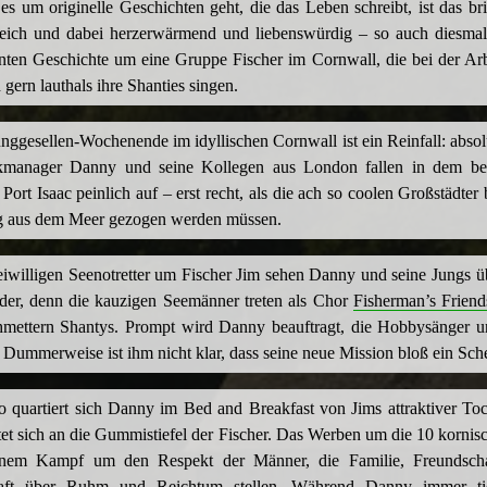
s um originelle Geschichten geht, die das Leben schreibt, ist das br
lsreich und dabei herzerwärmend und liebenswürdig – so auch diesmal
nten Geschichte um eine Gruppe Fischer im Cornwall, die bei der Arb
 gern lauthals ihre Shanties singen.
nggesellen-Wochenende im idyllischen Cornwall ist ein Reinfall: absolu
kmanager Danny und seine Kollegen aus London fallen in dem be
 Port Isaac peinlich auf – erst recht, als die ach so coolen Großstädter
g aus dem Meer gezogen werden müssen.
eiwilligen Seenotretter um Fischer Jim sehen Danny und seine Jungs 
eder, denn die kauzigen Seemänner treten als Chor
Fisherman’s Friend
hmettern Shantys. Prompt wird Danny beauftragt, die Hobbysänger un
Dummerweise ist ihm nicht klar, dass seine neue Mission bloß ein Scher
 quartiert sich Danny im Bed and Breakfast von Jims attraktiver To
tet sich an die Gummistiefel der Fischer. Das Werben um die 10 kornis
inem Kampf um den Respekt der Männer, die Familie, Freundscha
aft über Ruhm und Reichtum stellen. Während Danny immer tie