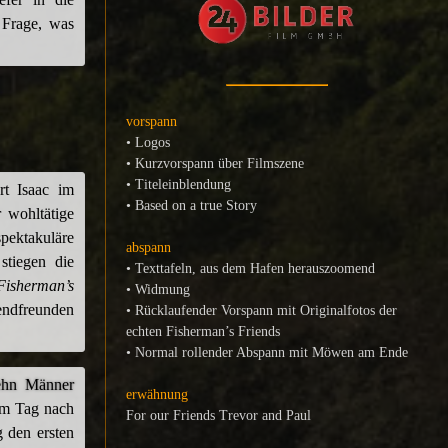
e Frage, was
vorspann
• Logos
• Kurzvorspann über Filmszene
• Titeleinblendung
t Isaac im
• Based on a true Story
r wohltätige
pektakuläre
abspann
stiegen die
• Texttafeln, aus dem Hafen herauszoomend
Fisherman’s
• Widmung
endfreunden
• Rücklaufender Vorspann mit Originalfotos der
echten Fisherman’s Friends
• Normal rollender Abspann mit Möwen am Ende
zehn Männer
erwähnung
am Tag nach
For our Friends Trevor and Paul
g den ersten