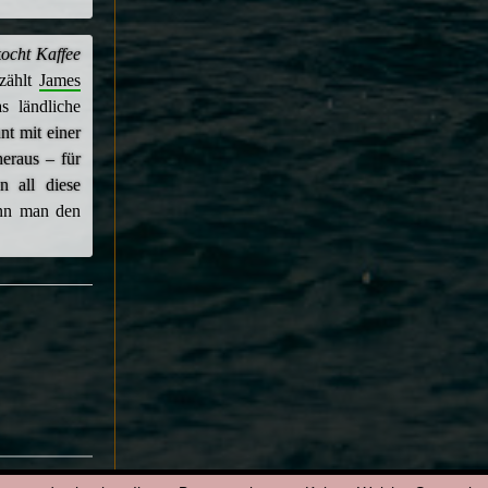
kocht Kaffee
rzählt
James
s ländliche
nt mit einer
eraus – für
n all diese
nn man den
It Media Capital
|