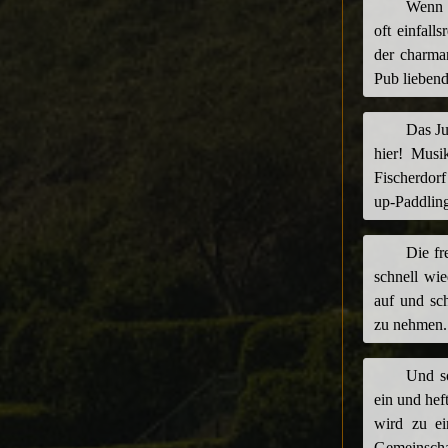
Wenn e
oft einfal
der charma
Pub liebend
Das Ju
hier! Musi
Fischerdorf
up-Paddlin
Die fr
schnell wi
auf und sc
zu nehmen. 
Und so
ein und hef
wird zu e
Gemeinsch