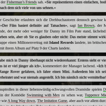
t der
Fisherman’s Friends
sah.
»Sie repräsentieren einen einfachen, bo
 nach dem sich viele von uns sehnen.«
r Geschichte erlaubten sich die Drehbuchautoren dennoch gewisse kü
.
»Der Film basiert definitiv auf Tatsachen«
, sagt
Ian Brown
, der 
unde, der mehr oder weniger für Danny im Film Pate stand, lächeln
eben sein, aber ob Sie es glauben oder nicht: Das meiste stimmt wirkl
ruppe einen Millionenvertrag mit
Island Records
landete, im britisch
 mit ihrem Album auf Platz 9 der Charts landete.
abe mich in Danny überhaupt nicht wiedererkannt: Erstens sieht er vie
s ist er viel jünger als ich«
, kommentiert der Manager lachend.
»Ich 
ange Rover gefahren, ich fahre einen Mini. Außerdem bin ich sei
erheiratet und war niemals angestellt. Ich bin nämlich nicht vermittelbar
uptrollen in dieser liebenswürdig-schwungvollen Dramödie spielen
D
t in der Komödie
Swimming with Men
zu sehen war,
Tuppence Mid
e wie
A long Way down
,
The Imitation Game
, aber auch vor allem durc