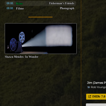
Kino
08.08.
Fisherman’s Friends
Filme
08.08.
Photograph
Shawn Mendes: In Wonder
Jim (James P
Rob Youngso
IMDb
7.0