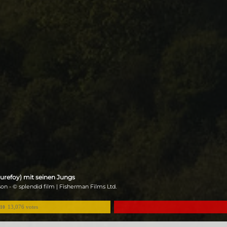
urefoy) mit seinen Jungs
n - © splendid film | Fisherman Films Ltd.
13,076 votes
/10