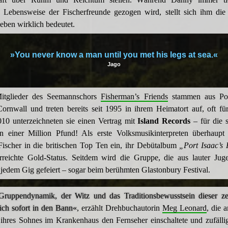
le Lebensweise der Fischerfreunde gezogen wird, stellt sich ihm di
eben wirklich bedeutet.
»You never know a man until you met his legs at sea.«
Jago
itglieder des Seemannschors
Fisherman’s Friends
stammen aus Por
Cornwall und treten bereits seit 1995 in ihrem Heimatort auf, oft fü
10 unterzeichneten sie einen Vertrag mit
Island Records
– für die s
einer Million Pfund! Als erste Volksmusikinterpreten überhaupt 
Fischer in die britischen Top Ten ein, ihr Debütalbum
„Port Isaac’s 
reichte Gold-Status. Seitdem wird die Gruppe, die aus lauter Jug
i jedem Gig gefeiert – sogar beim berühmten Glastonbury Festival.
Gruppendynamik, der Witz und das Traditionsbewusstsein dieser 
ich sofort in den Bann«
, erzählt Drehbuchautorin
Meg Leonard
, die 
ihres Sohnes im Krankenhaus den Fernseher einschaltete und zufälli