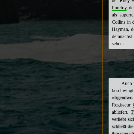
der Riley 
Purefoy
, d
als superr
Collins in 
Hayman
, 
demnächst 
sehen.
Auch 
beschwingt
»Irgendwo 
Regisseur
abliefert.
T
verliebt s
schließt di
ihm eine völ