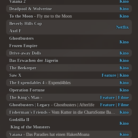
Vaiana 2
Kino
Deadpool & Wolverine
Kino
To the Moon
- Fly me to the Moon
Kino
Beverly Hills Cop
Netflix
Axel F
Ghostbusters
Kino
Frozen Empire
Drive-away Dolls
Kino
Das Erwachen der Jägerin
Kino
The Beekeeper
Kino
Saw X
Feature
|
Kino
The Expendables 4
- Expend4bles
Kino
Operation Fortune
Kino
The King’s Man
-
Feature
|
Filme
Ghostbusters | Legacy
- Ghostbusters | Afterlife
Feature
|
Filme
Fisherman’s Friends
- Vom Kutter in die ChartsSome Bands can't be managed
Kino
Godzilla II
Kino
King of the Monsters
Vaiana
- Das Paradies hat einen HakenMoana
Kino