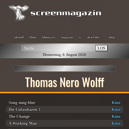
aktuell
filme
filmstarts
magazin
tv
dead like…
shop
LOS
Donnerstag, 6. August 2026
Thomas Nero Wolff
Song sung blue
Kino
Die Unfassbaren 3
Kino
The Change
Kino
A Working Man
Kino