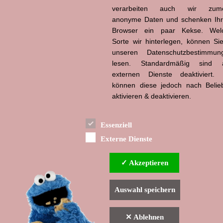
verarbeiten auch wir zume
Hans-Jürgen Tögel
dead like...
anonyme Daten und schenken Ih
(1941–2026)
Browser ein paar Kekse. Wel
Sorte wir hinterlegen, können Sie
unseren Datenschutzbestimmun
lesen. Standardmäßig sind a
externen Dienste deaktiviert. 
können diese jedoch nach Belie
aktivieren & deaktivieren.
Essenziell
Externe Dienste
✓ Akzeptieren
Auswahl speichern
✕ Ablehnen
▲ nach oben
Indexverzeichnis
Impressum & Datenschutzerklärung