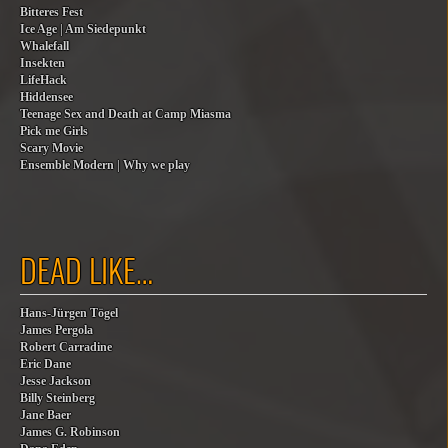
Bitteres Fest
Ice Age | Am Siedepunkt
Whalefall
Insekten
LifeHack
Hiddensee
Teenage Sex and Death at Camp Miasma
Pick me Girls
Scary Movie
Ensemble Modern | Why we play
DEAD LIKE…
Hans-Jürgen Tögel
James Pergola
Robert Carradine
Eric Dane
Jesse Jackson
Billy Steinberg
Jane Baer
James G. Robinson