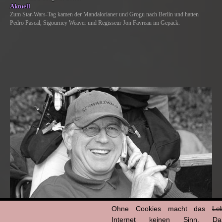
Aktuell
Zum Star-Wars-Tag kamen der Mandalorianer und Grogu nach Berlin und hatten
Pedro Pascal, Sigourney Weaver und Regisseur Jon Favreau im Gepäck.
Ohne Cookies macht das
Le
Internet keinen Sinn. Da