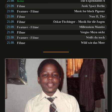
Kino
21.09.
The Expendables 4
Filme
21.09.
Junk Space Berlin
Feature
-
Filme
21.09.
Music for black Pigeons
Filme
21.09.
Nun II, The
Filme
21.09.
Oskar Fischinger – Musik für die Augen
Feature
-
Filme
21.09.
Millennium Mambo
Filme
21.09.
Vergiss Meyn nicht
Feature
-
Filme
21.09.
Weißt du noch
Filme
21.09.
Wild wie das Meer