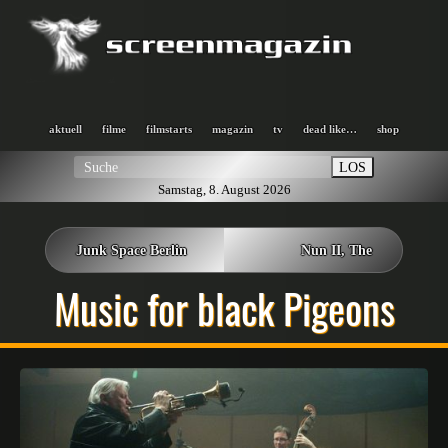
aktuell
filme
filmstarts
magazin
tv
dead like…
shop
LOS
Samstag, 8. August 2026
Junk Space Berlin
Nun II, The
Music for black Pigeons