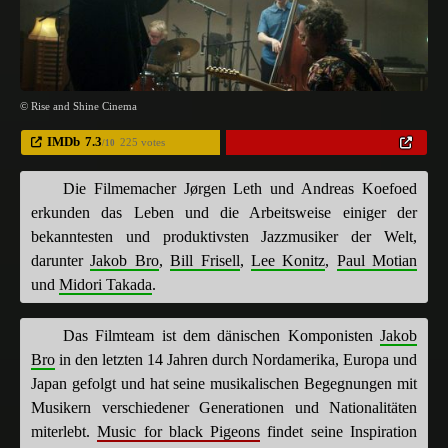
© Rise and Shine Cinema
IMDb
7.3
225 votes
/10
Die Filmemacher Jørgen Leth und Andreas Koefoed
erkunden das Leben und die Arbeitsweise einiger der
bekanntesten und produktivsten Jazzmusiker der Welt,
darunter
Jakob Bro
,
Bill Frisell
,
Lee Konitz
,
Paul Motian
und
Midori Takada
.
Das Filmteam ist dem dänischen Komponisten
Jakob
Bro
in den letzten 14 Jahren durch Nordamerika, Europa und
Japan gefolgt und hat seine musikalischen Begegnungen mit
Musikern verschiedener Generationen und Nationalitäten
miterlebt.
Music for black Pigeons
findet seine Inspiration