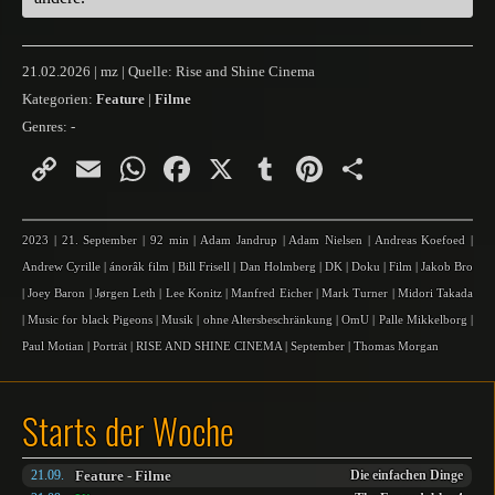
21.02.2026 | mz | Quelle: Rise and Shine Cinema
Kategorien:
Feature
|
Filme
Genres:
-
Copy
Email
WhatsApp
Facebook
X
Tumblr
Pinterest
Teilen
Link
2023
|
21. September
|
92 min
|
Adam Jandrup
|
Adam Nielsen
|
Andreas Koefoed
|
Andrew Cyrille
|
ánorâk film
|
Bill Frisell
|
Dan Holmberg
|
DK
|
Doku
|
Film
|
Jakob Bro
|
Joey Baron
|
Jørgen Leth
|
Lee Konitz
|
Manfred Eicher
|
Mark Turner
|
Midori Takada
|
Music for black Pigeons
|
Musik
|
ohne Altersbeschränkung
|
OmU
|
Palle Mikkelborg
|
Paul Motian
|
Porträt
|
RISE AND SHINE CINEMA
|
September
|
Thomas Morgan
Starts der Woche
Feature
-
Filme
21.09.
Die einfachen Dinge