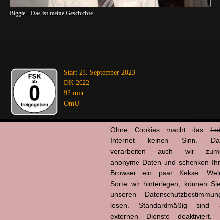
Biggie – Das ist meine Geschichte
Start 21. September 2023
DK 2022
92 min
OmU
Ohne Cookies macht das
Le
info
Anzeige
*
Internet keinen Sinn. Da
verarbeiten auch wir zume
Hier ansehen:
anonyme Daten und schenken Ih
Browser ein paar Kekse. Wel
Kino
Sorte wir hinterlegen, können Sie
unseren Datenschutzbestimmun
lesen. Standardmäßig sind a
externen Dienste deaktiviert. 