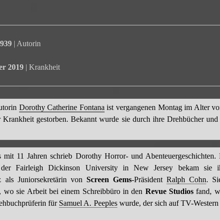
1939
| Autorin
er 2019
| Krankheit
utorin
Dorothy Catherine Fontana
ist vergangenen Montag im Alter vo
r Krankheit gestorben. Bekannt wurde sie durch ihre Drehbücher un
s mit 11 Jahren schrieb Dorothy Horror- und Abenteuergeschichten.
der Fairleigh Dickinson University in New Jersey bekam sie i
tz als Juniorsekretärin von
Screen Gems
-Präsident
Ralph Cohn
. S
n, wo sie Arbeit bei einem Schreibbüro in den
Revue Studios
fand, w
rehbuchprüferin für
Samuel A. Peeples
wurde, der sich auf TV-Western s