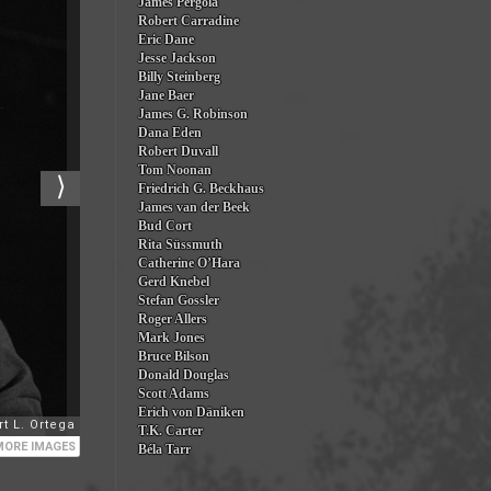
James Pergola
Robert Carradine
Eric Dane
Jesse Jackson
Billy Steinberg
Jane Baer
James G. Robinson
Dana Eden
Robert Duvall
Tom Noonan
Friedrich G. Beckhaus
James van der Beek
Bud Cort
Rita Süssmuth
Catherine O’Hara
Gerd Knebel
Stefan Gossler
Roger Allers
Mark Jones
Bruce Bilson
Donald Douglas
Scott Adams
Erich von Däniken
T.K. Carter
Béla Tarr