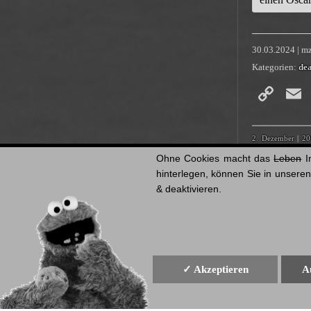
30.03.2024 | m
Kategorien:
dea
Co
Li
2. Dezember
|
20
Francisco
|
Dorot
Ohne Cookies macht das
Leben
I
Bingham
|
Krankh
hinterlegen, können Sie in unsere
& deaktivieren.
Star Trek Deep S
Tapes
|
The Tall 
✓ Akzeptieren
A
▲ nach oben