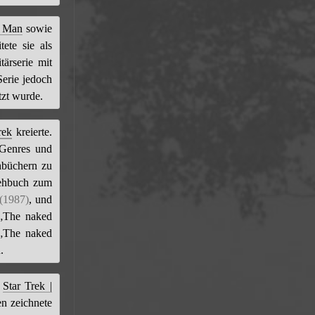
l Man
sowie
ete sie als
tärserie mit
Serie jedoch
tzt wurde.
rek
kreierte.
 Genres und
hbüchern zu
rehbuch zum
(1987)
, und
 „The naked
 „The naked
.
,
Star Trek |
en zeichnete