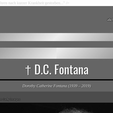
ren nach kurzer Krankheit gestorben..." />
akt
† D.C. Fontana
Dorothy Catherine Fontana (1939 – 2019)
m Getty Images