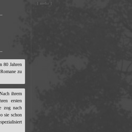
[ mehr ]
n 80 Jahren
d Romane zu
 Nach ihrem
hren ersten
ie zog nach
o sie schon
pezialisiert