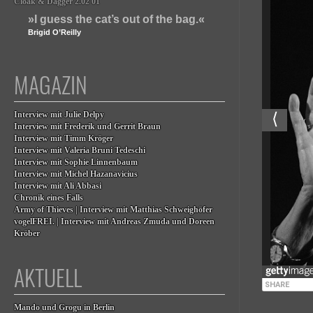
Cloak & Dagger 2.02 01
»I guess the cat’s out of the bag.«
Brigid O’Reilly
MAGAZIN
Interview mit Julie Delpy
Interview mit Frederik und Gerrit Braun
Interview mit Timm Kröger
Interview mit Valeria Bruni Tedeschi
Interview mit Sophie Linnenbaum
Interview mit Michel Hazanavicius
Interview mit Ali Abbasi
Chronik eines Falls
Army of Thieves | Interview mit Matthias Schweighöfer
vogelFREI. | Interview mit Andreas Zmuda und Doreen
Kröber
AKTUELL
Mando und Grogu in Berlin