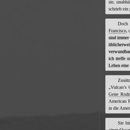
sie, unabh
schrieb ein
Doc
Francisco
, 
sind immer
üblicherwe
verwundbar
ich treffe 
Leben eine 
Zusät
„Vulcan’s
Gene Rodd
American Fi
in die Ame
Sie hi
einen Osca