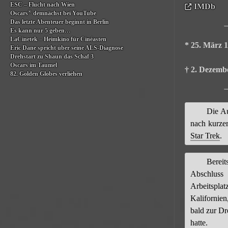
ESC – Flucht nach Wien
IMDb
®
Oscars
demnächst bei YouTube
Das letzte Abenteuer beginnt in Berlin
Es kann nur 5 geben…
LaCinetek – Heimkino für Cinéasten
* 25. März 
Eric Dane spricht über seine ALS-Diagnose
Drehstart zu Shaun das Schaf 3
Oscars im Taumel
† 2. Dezemb
82. Golden Globes verliehen
Die A
nach kurze
Star Trek
.
Bereit
Abschluss 
Arbeitspla
Kalifornie
bald zur D
hatte.