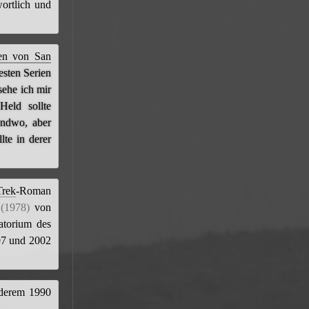
ortlich und
en von San
esten Serien
sehe ich mir
Held sollte
endwo, aber
lte in derer
Trek
-Roman
(1978)
von
atorium des
997 und 2002
nderem 1990