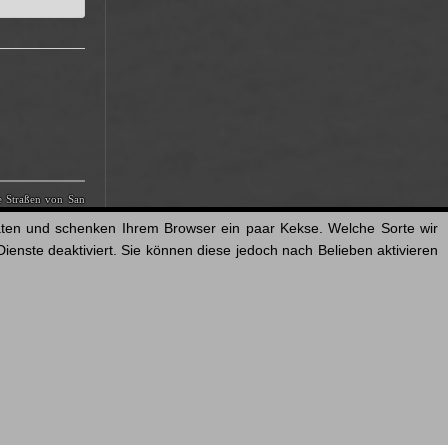
e Straßen von San
berry
|
J. Michael
aten und schenken Ihrem Browser ein paar Kekse. Welche Sorte wir
 Gems
|
Star Trek
|
enste deaktiviert. Sie können diese jedoch nach Belieben aktivieren
nant
|
The Questor
© Angel One Media