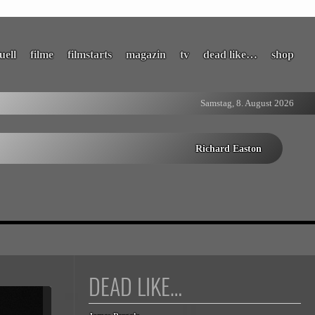
uell
filme
filmstarts
magazin
tv
dead like…
shop
Samstag, 8. August 2026
Richard Easton
DEAD LIKE…