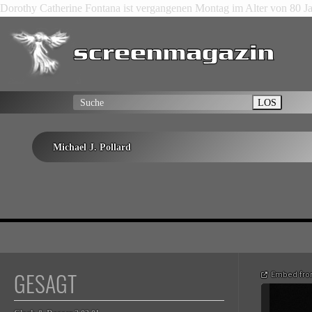
Dorothy Catherine Fontana ist vergangenen Montag im Alter von 80 Jah
LOS
Michael J. Pollard
GESAGT
Embed fro