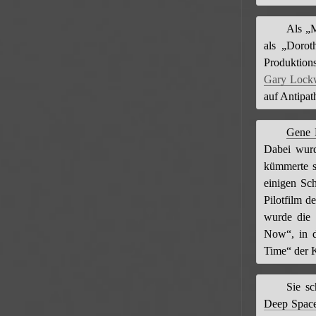
Als „M
als „Dorot
Produktion
Gary Lock
auf Antipat
Gene 
Dabei wurd
kümmerte s
einigen Sc
Pilotfilm d
wurde die 
Now“, in d
Time“ der K
Sie s
Deep Spac