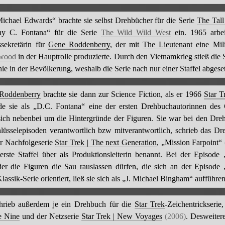
ichael Edwards“ brachte sie selbst Drehbücher für die Serie
The Tal
hy C. Fontana“ für die Serie
The Wild Wild West
ein. 1965 arbeit
ssekretärin für
Gene Roddenberry
, der mit
The Lieutenant
eine Mili
wood
in der Hauptrolle produzierte. Durch den Vietnamkrieg stieß die 
hie in der Bevölkerung, weshalb die Serie nach nur einer Staffel abgese
Roddenberry
brachte sie dann zur Science Fiction, als er 1966
Star T
e sie als „D.C. Fontana“ eine der ersten Drehbuchautorinnen des
ich nebenbei um die Hintergründe der Figuren. Sie war bei den Dre
hlüsselepisoden verantwortlich bzw mitverantwortlich, schrieb das D
er Nachfolgeserie
Star Trek | The next Generation
, „Mission Farpoint“
erste Staffel über als Produktionsleiterin benannt. Bei der Episode
er die Figuren die Sau rauslassen dürfen, die sich an der Episode
lassik-Serie orientiert, ließ sie sich als „J. Michael Bingham“ aufführen
chrieb außerdem je ein Drehbuch für die
Star Trek
-Zeichentrickserie
e Nine
und der Netzserie
Star Trek | New Voyages
(2006)
. Desweiter