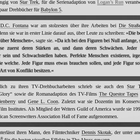
ängig von
Star Trek
, für die Serienadaption von
Logan’s Run
verantw
 paar Drehbücher für
Babylon 5
.
h
D.C. Fontana
war am stolzesten über ihre Arbeiten bei
Die Straß
denn sie war in erster Linie darauf aus, über Leute zu schreiben:
»Die b
 über Menschen«
, sagte sie.
»Da ich bei den Figuren bei Null anfange, 
ise zuerst deren Stärken an, und dann deren Schwächen. Jeder 
 sein und Schwachstellen haben. Perfekte Menschen existieren, irg
nie welche. Jede Figur muss etwas brauchen sollen, und jede Figur sol
Art von Konflikt besitzen.«
zlich zu ihren TV-Drehbucharbeiten schrieb sie auch den
Star 
 Glory“ sowie die Romanadaption des TV-Films
The Questor Tapes
enberry
und
Gene L. Coon
. Zuletzt war sie Dozentin im Konserv
lm Institutes. Als Mitglied der Writers Guild of America wurde sie 1
rican Screenwriters Association Hall of Fame aufgenommen.
nterlässt ihren Mann, den Filmtechniker
Dennis Skotak
, der unter a
®
r
für die besten visuellen Effekte in
The Abyss
gewann.