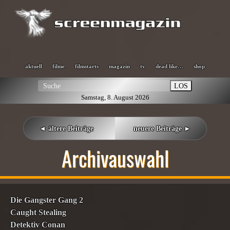
aktuell
filme
filmstarts
magazin
tv
dead like…
shop
LOS
Samstag, 8. August 2026
◄ ältere Beiträge
neuere Beiträge ►
Archivauswahl
Die Gangster Gang 2
Caught Stealing
Detektiv Conan