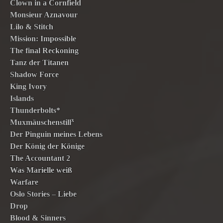
Clown in a Cornfield
Monsieur Aznavour
Lilo & Stitch
Mission: Impossible
The final Reckoning
Tanz der Titanen
Shadow Force
King Ivory
Islands
Thunderbolts*
x
Muxmäuschenstill
Der Pinguin meines Lebens
Der König der Könige
The Accountant 2
Was Marielle weiß
Warfare
Oslo Stories – Liebe
Drop
Blood & Sinners