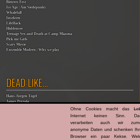
Bitteres Fest
Ice Age | Am Siedepunkt
Whalefall
Insekten
LifeHack
Hiddensee
Teenage Sex and Death at Camp Miasma
Pick me Girls
Scary Movie
Ensemble Modern | Why we play
DEAD LIKE…
Hans-Jürgen Tögel
James Pergola
Robert Carradine
Ohne Cookies macht das
Le
Eric Dane
Internet keinen Sinn. Da
Jesse Jackson
verarbeiten auch wir zume
Billy Steinberg
Jane Baer
anonyme Daten und schenken Ih
James G. Robinson
Browser ein paar Kekse. Wel
Dana Eden