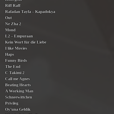
Riff Raff
Rafadan Tayfa – Kapadokya
Out
Ne Zha 2
Mond
L2 – Empuraan
Kein Wort für die Liebe
I like Movies
Haps
Funny Birds
The End
C Takimi 2
Call me Agnes
Beating Hearts
A Working Man
Schneewittchen
Privileg
Oy’una Geldik