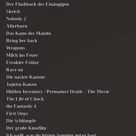
Der Flashback des Einäugigen
Sketch
Nobody 2
Afterburn
Das Kanu des Manitu
Bring her back
Weapons
Milch ins Feuer
Freakier Friday
Rave on
Die nackte Kanone
Jujutsu Kaisen
Hidden Inventory / Premature Death – The Movie
The Life of Chuck
the Fantastic 4
First Steps
Die Schlümpfe
Der große Kinofilm
Ich weiß, was du letzten Sommer getan hast