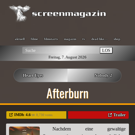
aktuell
filme
filmstarts
magazin
tv
dead like…
shop
LOS
Freitag, 7. August 2026
Heart Eyes
Nobody 2
Afterburn
IMDb
4.6
Trailer
8,730 votes
/10
Nachdem eine gewaltige