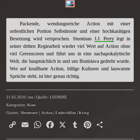
Packende, wendungsreiche Action mit einer
ordentlichen Portion Selbstironie und einer hochkarätigen
Besetzung wird versprochen. Stuntman
J.J. Perry
legt in
seiner dritten Regiearbeit wieder viel Wert auf Action ohne
viel Greenscreen und führt uns in eine nachapokalytische
Welt, die hauptsächlich in und um Bratislava gedreht wurde.
Wer auf knallharte Action, billige Kulissen und lauwarme
Sprüche steht, ist hier genau richtig.
21.02.2026 | mz | Quelle: LEONINE
Kategorien:
Kino
Genres:
Abenteuer
|
Action
|
Endzeitfilm
|
Krieg
Copy
Email
WhatsApp
Facebook
X
Tumblr
Pinterest
Teilen
Link