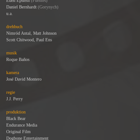
Eden Epstein
(
Fuentes
)
Daniel Bernhardt
(Gorynych)
u.a.
drehbuch
Nimród Antal, Matt Johnson
Scott Chitwood, Paul Ens
musik
Roque Baños
kamera
José David Montero
regie
J.J. Perry
produktion
Black Bear
Endurance Media
Original Film
Dogbone Entertainment