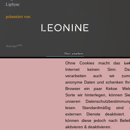
LipSync
präsentiert von
info
Anzeige
*
Hier ansehen:
Ohne Cookies macht das
Le
Kino
Internet keinen Sinn. Da
verarbeiten auch wir zume
anonyme Daten und schenken Ih
Scheibe
Browser ein paar Kekse. Wel
Sorte wir hinterlegen, können Sie
unseren Datenschutzbestimmun
lesen. Standardmäßig sind a
externen Dienste deaktiviert. 
können diese jedoch nach Belie
Powered by
aktivieren & deaktivieren.