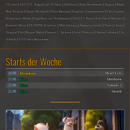
105 min
|
2025
|
21. August
|
ab 16 Jahre
|
Afterburn
|
Anke Kortemeier
|
August
|
Black
Bear Pictures
|
Daniel Bernhardt
|
Dave Bautista
|
Dogbone Entertainment
|
Eden Epstein
|
Endurance Media
|
Engelbert von Nordhausen
|
Film
|
J.J. Perry
|
José David Montero
|
Kristofer Hivju
|
LEONINE
|
LipSync
|
Matt Johnson
|
Natascha Geisler
|
Nimród Antal
|
Original Film
|
Roque Baños
|
Samuel L. Jackson
|
Scott Chitwood
|
Stefan Lehnen
|
Tilo
Schmitz
|
US
|
Ольга Куриленко
Starts der Woche
Heimkino
18.08.
Heart Eyes
Kino
21.08.
Afterburn
Kino
21.08.
Nobody 2
Kino
21.08.
Sketch