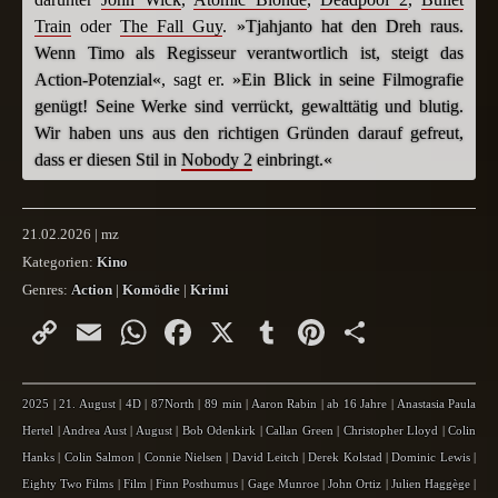
Train
oder
The Fall Guy
.
»Tjahjanto hat den Dreh raus.
Wenn Timo als Regisseur verantwortlich ist, steigt das
Action-Potenzial«
, sagt er.
»Ein Blick in seine Filmografie
genügt! Seine Werke sind verrückt, gewalttätig und blutig.
Wir haben uns aus den richtigen Gründen darauf gefreut,
dass er diesen Stil in
Nobody 2
einbringt.«
21.02.2026 | mz
Kategorien:
Kino
Genres:
Action
|
Komödie
|
Krimi
Copy
Email
WhatsApp
Facebook
X
Tumblr
Pinterest
Teilen
Link
2025
|
21. August
|
4D
|
87North
|
89 min
|
Aaron Rabin
|
ab 16 Jahre
|
Anastasia Paula
Hertel
|
Andrea Aust
|
August
|
Bob Odenkirk
|
Callan Green
|
Christopher Lloyd
|
Colin
Hanks
|
Colin Salmon
|
Connie Nielsen
|
David Leitch
|
Derek Kolstad
|
Dominic Lewis
|
Eighty Two Films
|
Film
|
Finn Posthumus
|
Gage Munroe
|
John Ortiz
|
Julien Haggège
|