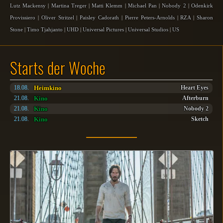
Lutz Mackensy
|
Martina Treger
|
Matti Klemm
|
Michael Pan
|
Nobody 2
|
Odenkirk
Provissiero
|
Oliver Stritzel
|
Paisley Cadorath
|
Pierre Peters-Arnolds
|
RZA
|
Sharon
Stone
|
Timo Tjahjanto
|
UHD
|
Universal Pictures
|
Universal Studios
|
US
Starts der Woche
Heimkino
18.08.
Heart Eyes
Kino
21.08.
Afterburn
Kino
21.08.
Nobody 2
Kino
21.08.
Sketch