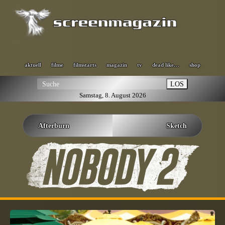
aktuell
filme
filmstarts
magazin
tv
dead like…
shop
LOS
Samstag, 8. August 2026
Afterburn
Sketch