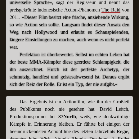
universelle Sprache«
, sagt der Regisseur und nennt das
preisgekrönte indonesische Action-Phänomen
The Raid
von
2011.
»Dieser Film besitzt eine frische, anziehende Wirkung,
so wie Action sein sollte. Langsam findet dieser Ansatz den
Weg nach Hollywood und erlaubt es Schauspielenden,
längere Einstellungen zu machen, auch wenn es nicht perfekt
war.
Perfektion ist überbewertet. Selbst im echten Leben hat
der beste MMA-Kämpfer diese geerdete Schlampigkeit, die
ihn auszeichnet. Hutch ist der perfekte Archetyp, der
schmutzig, handfest und geistesabwesend ist. Daraus ergibt
sich der Reiz der Rolle. Er ist ein Typ, der nie aufgibt.«
Das Ergebnis ist ein Actionfilm, wie ihn der Großteil
des Publikums noch nie gesehen hat.
David Leitch
,
Produktionspartner bei
87North
, weiß, wie denkwürdige
Kämpfe in Erinnerung bleiben. Er führte bei einigen der
beeindruckendsten Actionfilme des letzten Jahrzehnts Regie,
darunter
John Wick
,
Atomic Blonde
,
Deadpool 2
,
Bullet