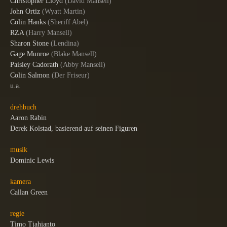
Christopher Lloyd
(
David Mansell
)
John Ortiz
(
Wyatt Martin
)
Colin Hanks
(
Sheriff Abel
)
RZA
(
Harry Mansell
)
Sharon Stone
(
Lendina
)
Gage Munroe
(
Blake Mansell
)
Paisley Cadorath
(
Abby Mansell
)
Colin Salmon
(
Der Friseur
)
u.a.
drehbuch
Aaron Rabin
Derek Kolstad, basierend auf seinen Figuren
musik
Dominic Lewis
kamera
Callan Green
regie
Timo Tjahjanto