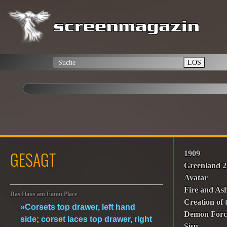
LOS
GESAGT
1909
Greenland 2
Avatar
Fire and As
Das Haus am Eaton Place
Creation of 
»Corsets top drawer, left hand
Demon Forc
side; corset laces top drawer, right
Sisu