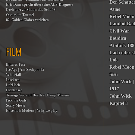
Der Schatt
Eric Dane spricht über seine ALS-Diagnose
Atlas
Drehstart zu Shaun das Schaf 3
Oscars im Taumel
Rebel Moon
82. Golden Globes verliehen
Land of Ba
Civil War
Boudica
Atatürk 1881
FILM
Lach oder st
Lola
Bitteres Fest
Rebel Moon 
Ice Age | Am Siedepunkt
Sisu
Whalefall
Insekten
John Wick | 
LifeHack
1917
Hiddensee
Teenage Sex and Death at Camp Miasma
John Wick
Pick me Girls
Kapitel 3
Scary Movie
Ensemble Modern | Why we play