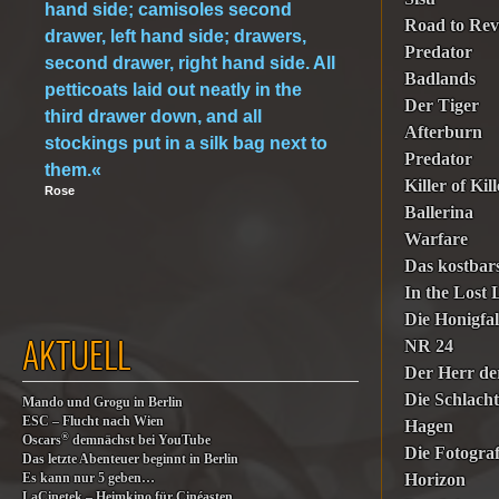
hand side; camisoles second
Road to Re
drawer, left hand side; drawers,
Predator
second drawer, right hand side. All
Badlands
petticoats laid out neatly in the
Der Tiger
third drawer down, and all
Afterburn
stockings put in a silk bag next to
Predator
them.«
Killer of Kil
Rose
Ballerina
Warfare
Das kostbars
In the Lost
Die Honigfal
AKTUELL
NR 24
Der Herr de
Die Schlach
Mando und Grogu in Berlin
ESC – Flucht nach Wien
Hagen
®
Oscars
demnächst bei YouTube
Die Fotogra
Das letzte Abenteuer beginnt in Berlin
Horizon
Es kann nur 5 geben…
LaCinetek – Heimkino für Cinéasten