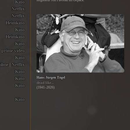
Regisseur Jon Favreau im Gepäck.
Kino
Netflix
Netflix
Heimkino
Kino
Heimkino
Kino
prime video
Kino
ilme
|
Netflix
Kino
Hans-Jürgen Tögel
Kino
dead like...
Kino
(1941–2026)
Kino