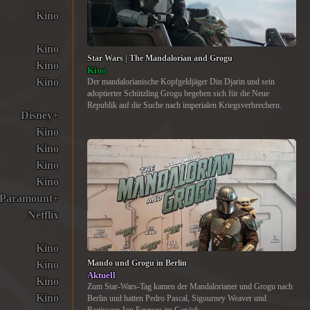
Kino
Kino
Star Wars | The Mandalorian and Grogu
Kino
Kino
Kino
Der mandalorianische Kopfgeldjäger Din Djarin und sein
adoptierter Schützling Grogu begeben sich für die Neue
Republik auf die Suche nach imperialen Kriegsverbrechern.
Disney+
Kino
Kino
Kino
Kino
Paramount+
Netflix
Kino
Kino
Mando und Grogu in Berlin
Aktuell
Kino
Zum Star-Wars-Tag kamen der Mandalorianer und Grogu nach
Kino
Berlin und hatten Pedro Pascal, Sigourney Weaver und