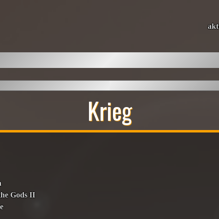
akt
Krieg
h
the Gods II
e