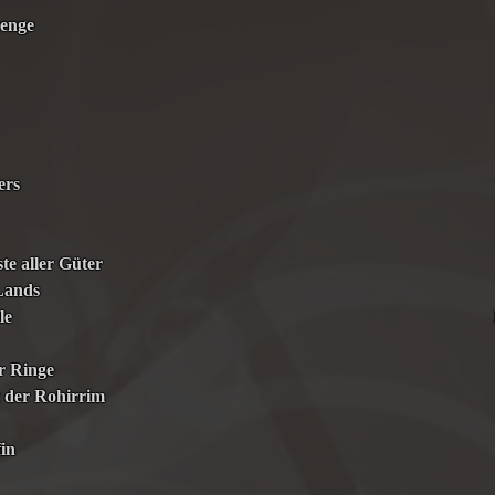
venge
lers
te aller Güter
 Lands
le
r Ringe
t der Rohirrim
fin