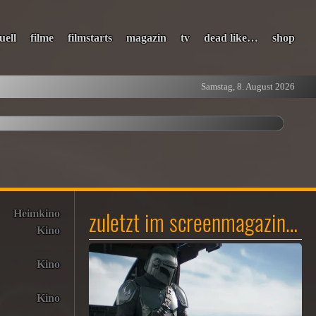
uell
filme
filmstarts
magazin
tv
dead like…
shop
Samstag, 8. August 2026
zuletzt im screenmagazin…
Heimkino
Kino
Kino
Kino