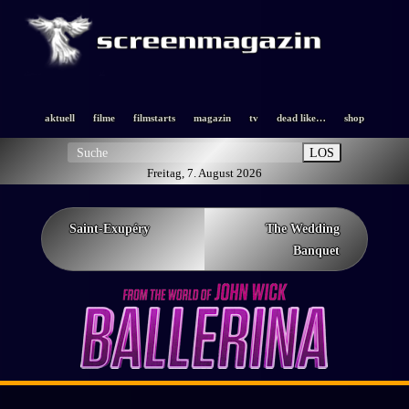
aktuell
filme
filmstarts
magazin
tv
dead like…
shop
LOS
Freitag, 7. August 2026
Saint-Exupéry
The Wedding
Banquet