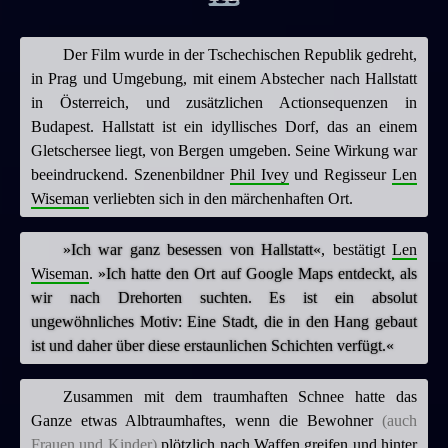
Der Film wurde in der Tschechischen Republik gedreht,
in Prag und Umgebung, mit einem Abstecher nach Hallstatt
in Österreich, und zusätzlichen Actionsequenzen in
Budapest. Hallstatt ist ein idyllisches Dorf, das an einem
Gletschersee liegt, von Bergen umgeben. Seine Wirkung war
beeindruckend. Szenenbildner
Phil Ivey
und Regisseur
Len
Wiseman
verliebten sich in den märchenhaften Ort.
»Ich war ganz besessen von Hallstatt«
, bestätigt
Len
Wiseman
.
»Ich hatte den Ort auf Google Maps entdeckt, als
wir nach Drehorten suchten. Es ist ein absolut
ungewöhnliches Motiv: Eine Stadt, die in den Hang gebaut
ist und daher über diese erstaunlichen Schichten verfügt.«
Zusammen mit dem traumhaften Schnee hatte das
Ganze etwas Albtraumhaftes, wenn die Bewohner
(auch
Frauen und Kinder)
plötzlich nach Waffen greifen und hinter