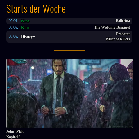
Starts der Woche
Kino
05.06.
Ballerina
Kino
05.06.
The Wedding Banquet
Predator
Disney+
06.06.
Killer of Killers
John Wick
Kapitel 3