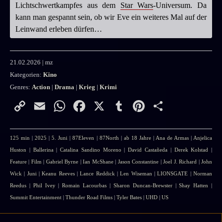
Lichtschwertkampfes aus dem
Star Wars
-Universum. Da
kann man gespannt sein, ob wir Eve ein weiteres Mal auf der
Leinwand erleben dürfen…
21.02.2026 | mz
Kategorien:
Kino
Genres:
Action
|
Drama
|
Krieg
|
Krimi
Copy
Email
WhatsApp
Facebook
X
Tumblr
Pinterest
Teilen
Link
125 min
|
2025
|
5. Juni
|
87Eleven
|
87North
|
ab 18 Jahre
|
Ana de Armas
|
Anjelica
Huston
|
Ballerina
|
Catalina Sandino Moreno
|
David Castañeda
|
Derek Kolstad
|
Feature
|
Film
|
Gabriel Byrne
|
Ian McShane
|
Jason Constantine
|
Joel J. Richard
|
John
Wick
|
Juni
|
Keanu Reeves
|
Lance Reddick
|
Len Wiseman
|
LIONSGATE
|
Norman
Reedus
|
Phil Ivey
|
Romain Lacourbas
|
Sharon Duncan-Brewster
|
Shay Hatten
|
Summit Entertainment
|
Thunder Road Films
|
Tyler Bates
|
UHD
|
US