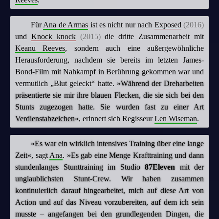
Für
Ana de Armas
ist es nicht nur nach
Exposed
(2016)
und
Knock knock
(2015)
die dritte Zusammenarbeit mit
Keanu Reeves
, sondern auch eine außergewöhnliche
Herausforderung, nachdem sie bereits im letzten James-
Bond-Film mit Nahkampf in Berührung gekommen war und
vermutlich „Blut geleckt“ hatte.
»Während der Dreharbeiten
präsentierte sie mir ihre blauen Flecken, die sie sich bei den
Stunts zugezogen hatte. Sie wurden fast zu einer Art
Verdienstabzeichen«
, erinnert sich Regisseur
Len Wiseman
.
»Es war ein wirklich intensives Training über eine lange
Zeit«
, sagt
Ana
.
»Es gab eine Menge Krafttraining und dann
stundenlanges Stunttraining im Studio
87Eleven
mit der
unglaublichsten Stunt-Crew. Wir haben zusammen
kontinuierlich darauf hingearbeitet, mich auf diese Art von
Action und auf das Niveau vorzubereiten, auf dem ich sein
musste – angefangen bei den grundlegenden Dingen, die