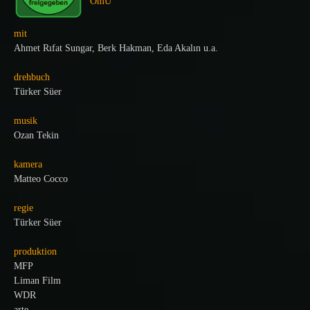
OmU
mit
Ahmet Rıfat Sungar, Berk Hakman, Eda Akalın u.a.
drehbuch
Türker Süer
musik
Ozan Tekin
kamera
Matteo Cocco
regie
Türker Süer
produktion
MFP
Liman Film
WDR
arte