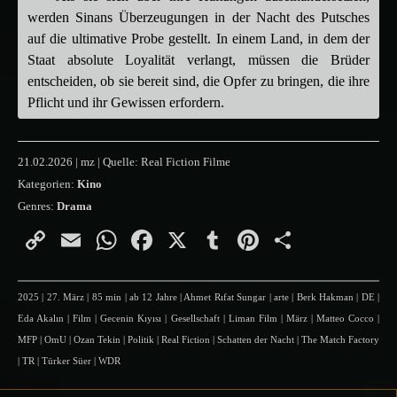
werden Sinans Überzeugungen in der Nacht des Putsches
auf die ultimative Probe gestellt. In einem Land, in dem der
Staat absolute Loyalität verlangt, müssen die Brüder
entscheiden, ob sie bereit sind, die Opfer zu bringen, die ihre
Pflicht und ihr Gewissen erfordern.
21.02.2026 | mz | Quelle: Real Fiction Filme
Kategorien:
Kino
Genres:
Drama
Copy
Email
WhatsApp
Facebook
X
Tumblr
Pinterest
Teilen
Link
2025
|
27. März
|
85 min
|
ab 12 Jahre
|
Ahmet Rıfat Sungar
|
arte
|
Berk Hakman
|
DE
|
Eda Akalın
|
Film
|
Gecenin Kıyısı
|
Gesellschaft
|
Liman Film
|
März
|
Matteo Cocco
|
MFP
|
OmU
|
Ozan Tekin
|
Politik
|
Real Fiction
|
Schatten der Nacht
|
The Match Factory
|
TR
|
Türker Süer
|
WDR