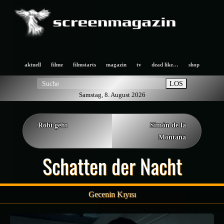
aktuell
filme
filmstarts
magazin
tv
dead like…
shop
LOS
Samstag, 8. August 2026
Röbi geht
Simón de la
Montaña
Schatten der Nacht
Gecenin Kıyısı