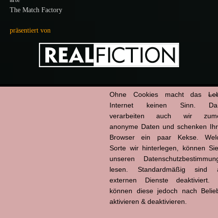
The Match Factory
präsentiert von
info
Anzeige
*
Ohne Cookies macht das
Le
Internet keinen Sinn. Da
Hier ansehen:
verarbeiten auch wir zume
anonyme Daten und schenken Ih
Kino
Browser ein paar Kekse. Wel
Sorte wir hinterlegen, können Sie
unseren Datenschutzbestimmun
lesen. Standardmäßig sind a
externen Dienste deaktiviert. 
können diese jedoch nach Belie
Powered by
aktivieren & deaktivieren.