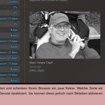
Regisseur Jon Favreau im Gepäck.
Filme
TV
TV
ature
|
Filme
TV
Kino
Kino
ature
|
Filme
Kino
ature
|
Filme
ature
|
Filme
Hans-Jürgen Tögel
ature
|
Filme
dead like...
Kino
(1941–2026)
ature
|
Filme
Kino
aten und schenken Ihrem Browser ein paar Kekse. Welche Sorte wir
enste deaktiviert. Sie können diese jedoch nach Belieben aktivieren