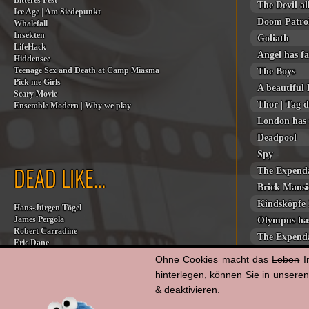
Bitteres Fest
The Devil al
Ice Age | Am Siedepunkt
Doom Patro
Whalefall
Insekten
Goliath
LifeHack
Angel has fa
Hiddensee
The Boys
Teenage Sex and Death at Camp Miasma
Pick me Girls
A beautiful
Scary Movie
Thor | Tag 
Ensemble Modern | Why we play
London has 
Deadpool
Spy
-
DEAD LIKE…
The Expenda
Brick Mansi
Kindsköpfe 
Hans-Jürgen Tögel
Olympus has
James Pergola
Robert Carradine
The Expenda
Eric Dane
Jesse Jackson
Ohne Cookies macht das
Leben
I
Billy Steinberg
hinterlegen, können Sie in unsere
Jane Baer
& deaktivieren.
James G. Robinson
Dana Eden