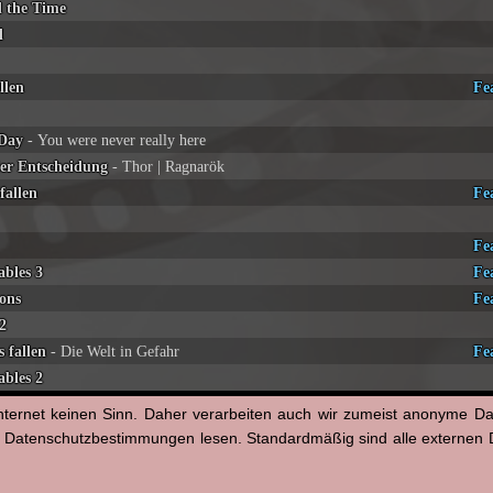
l the Time
l
llen
Fe
 Day
- You were never really here
der Entscheidung
- Thor | Ragnarök
fallen
Fe
Fe
bles 3
Fe
ons
Fe
2
 fallen
- Die Welt in Gefahr
Fe
bles 2
nternet keinen Sinn. Daher verarbeiten auch wir zumeist anonyme D
n Datenschutzbestimmungen lesen. Standardmäßig sind alle externen Di