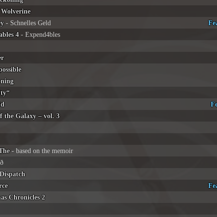
 Wolverine
ey
- Schnelles Geld
Fe
bles 4
- Expend4bles
er
possible
ning
ity“
id
F
 the Galaxy – vol. 3
 The
- based on the memoir
ið
Dispatch
rce
Fe
as Chronicles 2