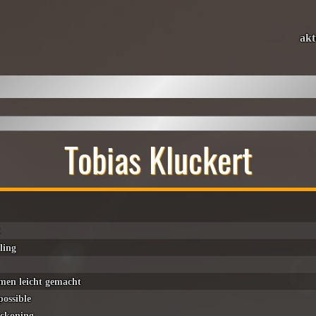
akt
Tobias Kluckert
2
ling
men leicht gemacht
possible
eckoning