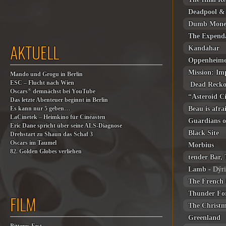
Deadpool &
Dumb Mon
The Expenda
AKTUELL
Kandahar
Oppenheim
Mission: Im
Mando und Grogu in Berlin
ESC – Flucht nach Wien
Dead Recko
®
Oscars
demnächst bei YouTube
“Asteroid C
Das letzte Abenteuer beginnt in Berlin
Beau is afra
Es kann nur 5 geben…
LaCinetek – Heimkino für Cinéasten
Guardians of
Eric Dane spricht über seine ALS-Diagnose
Black Site
Drehstart zu Shaun das Schaf 3
Oscars im Taumel
Morbius
82. Golden Globes verliehen
tender Bar,
Lamb
- Dýr
The French 
Thunder Fo
FILM
The Christm
Greenland