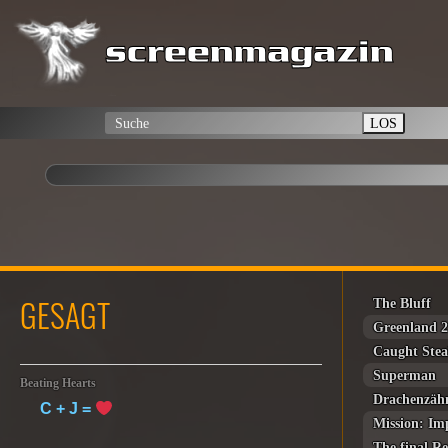
LOS
GESAGT
The Bluff
Greenland 
Caught Stea
Superman
Beating Hearts
Drachenzäh
C + J =
Mission: Im
The final R