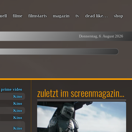
uell
filme
filmstarts
magazin
tv
dead like…
shop
Donnerstag, 6. August 2026
zuletzt im screenmagazin…
prime video
Kino
Kino
Kino
Kino
Kino