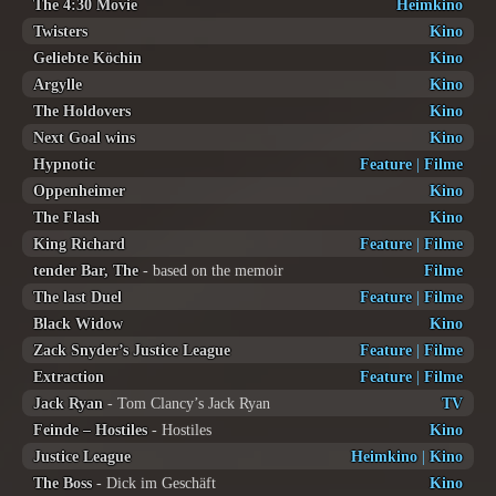
The 4:30 Movie
Heimkino
Twisters
Kino
Geliebte Köchin
Kino
Argylle
Kino
The Holdovers
Kino
Next Goal wins
Kino
Hypnotic
Feature
|
Filme
Oppenheimer
Kino
The Flash
Kino
King Richard
Feature
|
Filme
tender Bar, The
- based on the memoir
Filme
The last Duel
Feature
|
Filme
Black Widow
Kino
Zack Snyder’s Justice League
Feature
|
Filme
Extraction
Feature
|
Filme
Jack Ryan
- Tom Clancy’s Jack Ryan
TV
Feinde – Hostiles
- Hostiles
Kino
Justice League
Heimkino
|
Kino
The Boss
- Dick im Geschäft
Kino