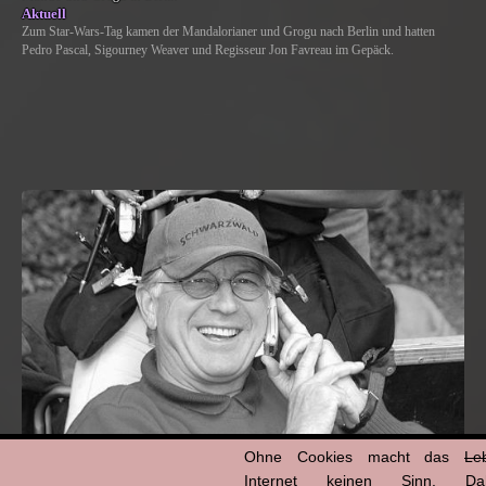
Aktuell
Zum Star-Wars-Tag kamen der Mandalorianer und Grogu nach Berlin und hatten
Pedro Pascal, Sigourney Weaver und Regisseur Jon Favreau im Gepäck.
Ohne Cookies macht das
Le
Internet keinen Sinn. Da