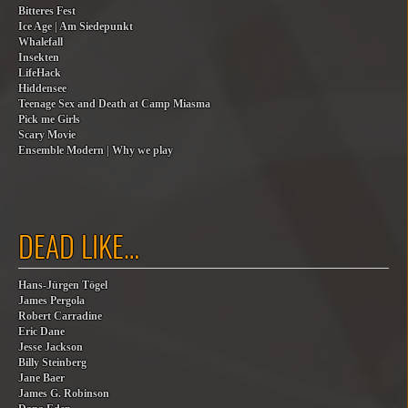
Bitteres Fest
Ice Age | Am Siedepunkt
Whalefall
Insekten
LifeHack
Hiddensee
Teenage Sex and Death at Camp Miasma
Pick me Girls
Scary Movie
Ensemble Modern | Why we play
DEAD LIKE…
Hans-Jürgen Tögel
James Pergola
Robert Carradine
Eric Dane
Jesse Jackson
Billy Steinberg
Jane Baer
James G. Robinson