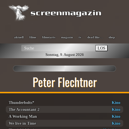
aktuell
filme
filmstarts
magazin
tv
dead like…
shop
LOS
Sonntag, 9. August 2026
Peter Flechtner
Thunderbolts*
Kino
The Accountant 2
Kino
A Working Man
Kino
We live in Time
Kino