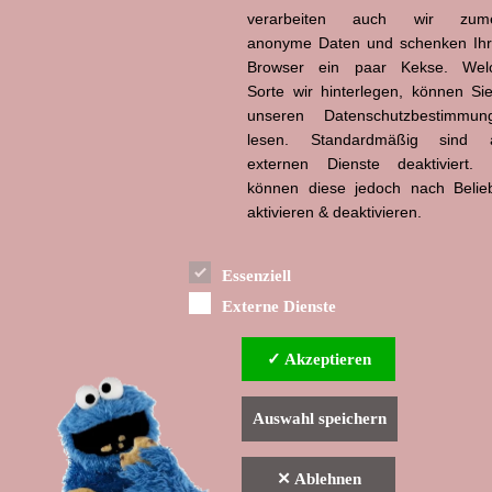
verarbeiten auch wir zume
Hans-Jürgen Tögel
dead like...
anonyme Daten und schenken Ih
(1941–2026)
Browser ein paar Kekse. Wel
Sorte wir hinterlegen, können Sie
unseren Datenschutzbestimmun
lesen. Standardmäßig sind a
externen Dienste deaktiviert. 
können diese jedoch nach Belie
aktivieren & deaktivieren.
Essenziell
Externe Dienste
✓ Akzeptieren
Auswahl speichern
✕ Ablehnen
▲ nach oben
Indexverzeichnis
Impressum & Datenschutzerklärung