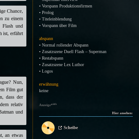
• Vorspann Produktionsfirmen
zige Chance,
• Prolog
en zu einem
• Titeleinblendung
 Flash und
• Vorspann über Film
st, erfährt
abspann
• Normal rollender Abspann
• Zusatzszene Duell Flash – Superman
• Restabspann
• Zusatzszene Lex Luthor
• Logos
eague? Nun,
erwähnung
em Film gut
keine
n, dass der
ern relativ
info
Anzeige
*
 Batman und
Hier ansehen:
Scheibe
at, an etwas