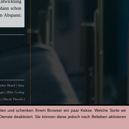
Entwicklung
 dann schon
um Abspann:
mber Heard
|
Amy
nger
|
Billy Crudup
n
|
David Thewlis
|
ner Fox
|
Giuliana
aten und schenken Ihrem Browser ein paar Kekse. Welche Sorte wir
sse Eisenberg
|
Joe
enste deaktiviert. Sie können diese jedoch nach Belieben aktivieren
sa Loven Kongsli
|
r
|
Peter Flechtner
|