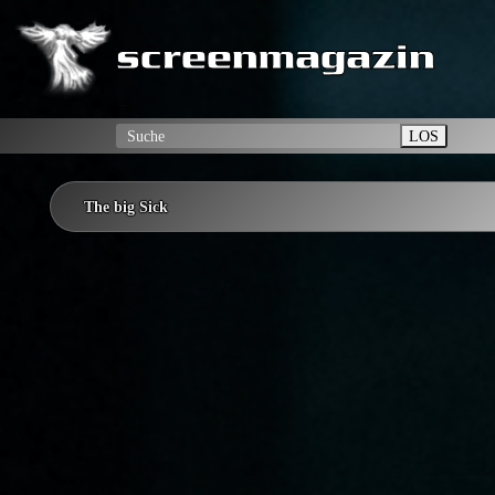
LOS
The big Sick