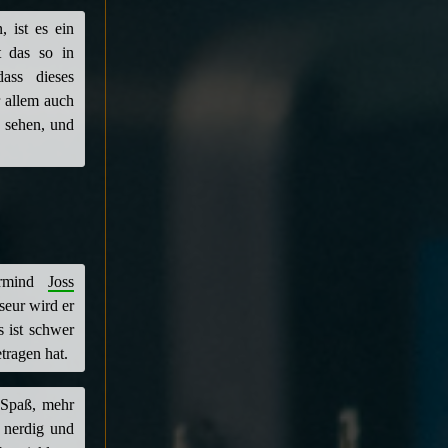
 ist es ein
t das so in
ass dieses
r allem auch
 sehen, und
ermind
Joss
seur wird er
s ist schwer
tragen hat.
 Spaß, mehr
, nerdig und