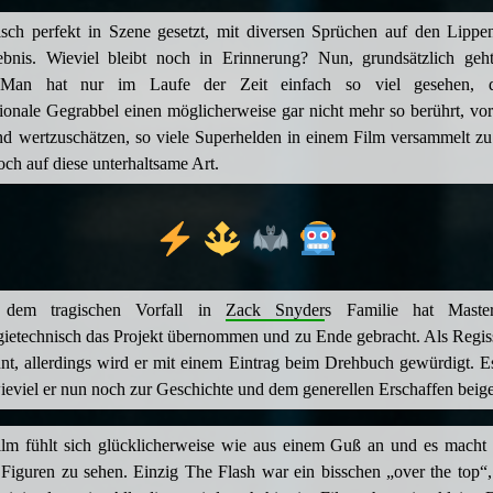
sch perfekt in Szene gesetzt, mit diversen Sprüchen auf den Lippen,
ebnis. Wieviel bleibt noch in Erinnerung? Nun, grundsätzlich geh
Man hat nur im Laufe der Zeit einfach so viel gesehen, d
onale Gegrabbel einen möglicherweise gar nicht mehr so berührt, vo
nd wertzuschätzen, so viele Superhelden in einem Film versammelt zu
och auf diese unterhaltsame Art.
dem tragischen Vorfall in
Zack Snyder
s Familie hat Mast
gietechnisch das Projekt übernommen und zu Ende gebracht. Als Regis
nt, allerdings wird er mit einem Eintrag beim Drehbuch gewürdigt. E
ieviel er nun noch zur Geschichte und dem generellen Erschaffen beige
ilm fühlt sich glücklicherweise wie aus einem Guß an und es macht
Figuren zu sehen. Einzig The Flash war ein bisschen „over the top“