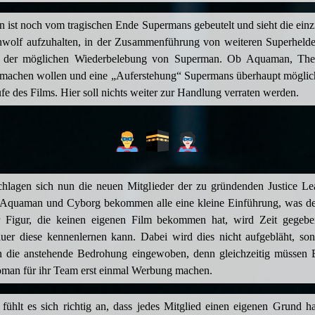
 ist noch vom tragischen Ende Supermans gebeutelt und sieht die ein
wolf aufzuhalten, in der Zusammenführung von weiteren Superheld
 der möglichen Wiederbelebung von Superman. Ob Aquaman, The
machen wollen und eine „Auferstehung“ Supermans überhaupt möglich i
e des Films. Hier soll nichts weiter zur Handlung verraten werden.
chlagen sich nun die neuen Mitglieder der zu gründenden Justice L
 Aquaman und Cyborg bekommen alle eine kleine Einführung, was d
er Figur, die keinen eigenen Film bekommen hat, wird Zeit gegebe
uer diese kennenlernen kann. Dabei wird dies nicht aufgebläht, sond
in die anstehende Bedrohung eingewoben, denn gleichzeitig müssen
an für ihr Team erst einmal Werbung machen.
fühlt es sich richtig an, dass jedes Mitglied einen eigenen Grund h