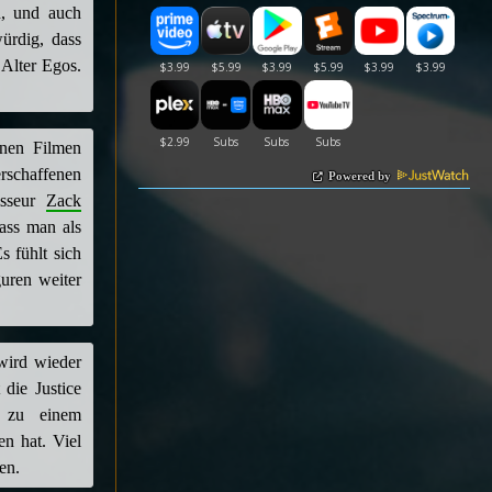
n, und auch
ürdig, dass
 Alter Egos.
enen Filmen
rschaffenen
Powered by
isseur
Zack
ass man als
s fühlt sich
uren weiter
wird wieder
die Justice
 zu einem
n hat. Viel
en.