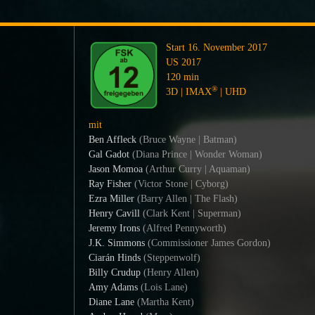
Start 16. November 2017
US 2017
120 min
®
3D | IMAX
| UHD
mit
Ben Affleck
(Bruce Wayne | Batman)
Gal Gadot
(Diana Prince | Wonder Woman)
Jason Momoa
(Arthur Curry | Aquaman)
Ray Fisher
(Victor Stone | Cyborg)
Ezra Miller
(Barry Allen | The Flash)
Henry Cavill
(Clark Kent | Superman)
Jeremy Irons
(Alfred Pennyworth)
J.K. Simmons
(Commissioner James Gordon)
Ciarán Hinds
(Steppenwolf)
Billy Crudup
(Henry Allen)
Amy Adams
(Lois Lane)
Diane Lane
(Martha Kent)