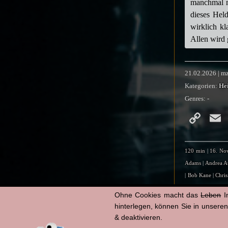
manchmal m
dieses Hel
wirklich k
Allen wird 
21.02.2026 | m
Kategorien:
He
Genres:
-
Co
Li
120 min
|
16. No
Adams
|
Andrea A
|
Bob Kane
|
Chris
DC
|
DC Entertai
Ohne Cookies macht das
Leben
I
Jakobeit
|
Henry C
hinterlegen, können Sie in unsere
Manganiello
|
Joe
& deaktivieren.
Matti Klemm
|
Mi