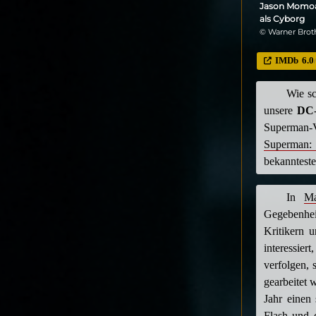
Jason Momoa 
als Cyborg
© Warner Brot
IMDb
6.0
Wie sc
unsere
DC
Superman-
Superman: 
bekannteste
In
Ma
Gegebenhei
Kritikern 
interessie
verfolgen, 
gearbeitet 
Jahr einen
Flash und 