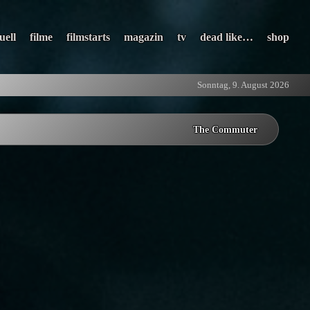
uell
filme
filmstarts
magazin
tv
dead like…
shop
Sonntag, 9. August 2026
The Commuter