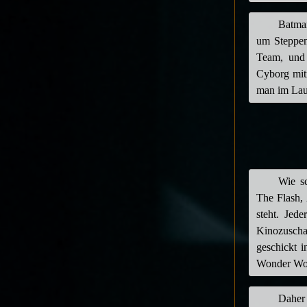
Batman
um Steppen
Team, und
Cyborg mit
man im Lauf
Wie s
The Flash,
steht. Jed
Kinozuscha
geschickt 
Wonder Wom
Daher 