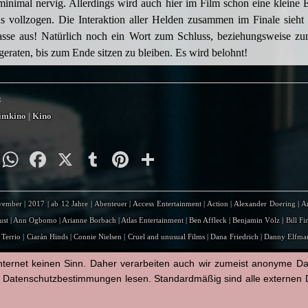
inimal nervig. Allerdings wird auch hier im Film schon eine kleine 
ds vollzogen. Die Interaktion aller Helden zusammen im Finale sieht
lasse aus! Natürlich noch ein Wort zum Schluss, beziehungsweise z
geraten, bis zum Ende sitzen zu bleiben. Es wird belohnt!
z
imkino
|
Kino
py
Email
WhatsApp
Facebook
X
Tumblr
Pinterest
Teilen
nk
vember
|
2017
|
ab 12 Jahre
|
Abenteuer
|
Access Entertainment
|
Action
|
Alexander Doering
|
A
ust
|
Ann Ogbomo
|
Arianne Borbach
|
Atlas Entertainment
|
Ben Affleck
|
Benjamin Völz
|
Bill Fi
 Terrio
|
Ciarán Hinds
|
Connie Nielsen
|
Cruel and unusual Films
|
Dana Friedrich
|
Danny Elfma
nment
|
Diane Lane
|
Ezra Miller
|
Fabian Wagner
|
Fantasy
|
Feature
|
Film
|
Gal Gadot
|
Gard
nternet keinen Sinn. Daher verarbeiten auch wir zumeist anonyme D
avill
|
J.K. Simmons
|
Jack Kirby
|
Jan Spitzer
|
Jason Momoa
|
Jeremy Irons
|
Jerry Siegel
|
Je
n Datenschutzbestimmungen lesen. Standardmäßig sind alle externen Di
 Morton
|
Joe Shuster
|
Joss Whedon
|
Julia Kaufmann
|
Justice League
|
Leonhard Mahlich
|
Li
chael McElhatton
|
November
|
Nurcan Özdemir
|
Oliver Siebeck
|
Oliver Stritzel
|
Patrick Baeh