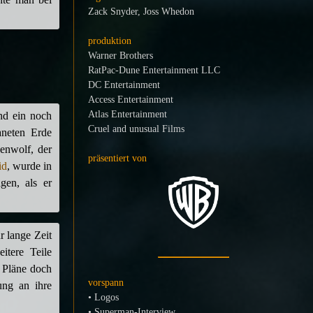
Zack Snyder, Joss Whedon
produktion
Warner Brothers
RatPac-Dune Entertainment LLC
DC Entertainment
Access Entertainment
Atlas Entertainment
und ein noch
Cruel and unusual Films
aneten Erde
penwolf, der
präsentiert von
id
, wurde in
gen, als er
r lange Zeit
itere Teile
n Pläne doch
vorspann
ung an ihre
• Logos
• Superman-Interview