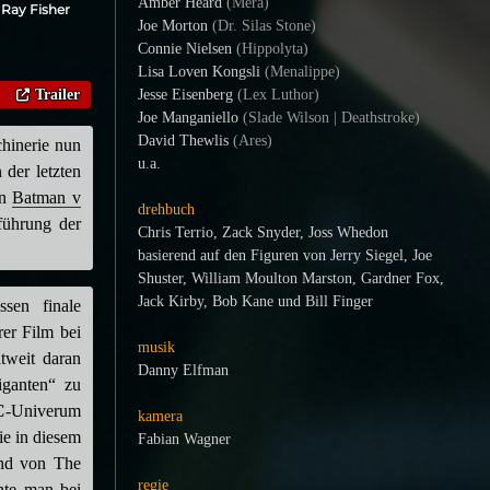
Amber Heard
(Mera)
 Ray Fisher
Joe Morton
(Dr. Silas Stone)
Connie Nielsen
(Hippolyta)
Lisa Loven Kongsli
(Menalippe)
Trailer
Jesse Eisenberg
(Lex Luthor)
Joe Manganiello
(Slade Wilson | Deathstroke)
David Thewlis
(Ares)
hinerie nun
u.a.
der letzten
en
Batman v
drehbuch
führung der
Chris Terrio, Zack Snyder, Joss Whedon
basierend auf den Figuren von Jerry Siegel, Joe
Shuster, William Moulton Marston, Gardner Fox,
Jack Kirby, Bob Kane und Bill Finger
sen finale
er Film bei
musik
tweit daran
Danny Elfman
iganten“ zu
C
-Univerum
kamera
e in diesem
Fabian Wagner
und von The
regie
te man bei