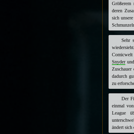
Größerem m
deren Zusa
sich unsere
Schmunzeln
Sehr 
wiedersieh
Comicwelt 
Snyder
und 
Zuschauer e
dadurch gu
zu erforsch
Der Fi
einmal von
League ü
unterschwe
ändert sich