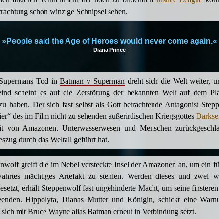
trachtung schon winzige Schnipsel sehen.
»People said the Age of Heroes would never come again.«
Diana Prince
Supermans Tod in
Batman v Superman
dreht sich die Welt weiter, 
eind scheint es auf die Zerstörung der bekannten Welt auf dem Pl
u haben. Der sich fast selbst als Gott betrachtende Antagonist Step
zier“ des im Film nicht zu sehenden außerirdischen Kriegsgottes
Darkse
it von Amazonen, Unterwasserwesen und Menschen zurückgeschla
eszug durch das Weltall geführt hat.
nwolf greift die im Nebel versteckte Insel der Amazonen an, um ein fü
wahrtes mächtiges Artefakt zu stehlen. Werden dieses und zwei we
etzt, erhält Steppenwolf fast ungehinderte Macht, um seine finstere
enden. Hippolyta, Dianas Mutter und Königin, schickt eine Warn
e sich mit Bruce Wayne alias Batman erneut in Verbindung setzt.