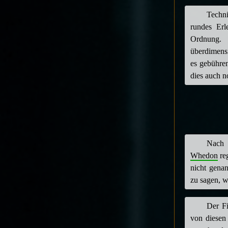
Techni
rundes Erl
Ordnung. 
überdimensi
es gebühre
dies auch n
Nach 
Whedon
re
nicht genan
zu sagen, w
Der F
von diesen 