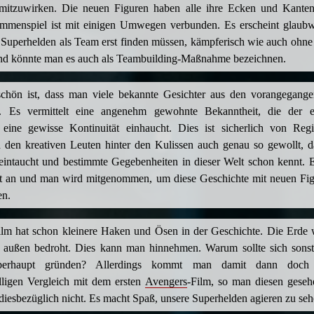
itzuwirken. Die neuen Figuren haben alle ihre Ecken und Kante
mmenspiel ist mit einigen Umwegen verbunden. Es erscheint glaubw
 Superhelden als Team erst finden müssen, kämpferisch wie auch ohne
d könnte man es auch als Teambuilding-Maßnahme bezeichnen.
schön ist, dass man viele bekannte Gesichter aus den vorangegang
t. Es vermittelt eine angenehm gewohnte Bekanntheit, die der e
eine gewisse Kontinuität einhaucht. Dies ist sicherlich von Reg
den kreativen Leuten hinter den Kulissen auch genau so gewollt, d
intaucht und bestimmte Gegebenheiten in dieser Welt schon kennt. E
t an und man wird mitgenommen, um diese Geschichte mit neuen Fig
en.
lm hat schon kleinere Haken und Ösen in der Geschichte. Die Erde 
 außen bedroht. Dies kann man hinnehmen. Warum sollte sich sonst 
berhaupt gründen? Allerdings kommt man damit dann doch
lligen Vergleich mit dem ersten
Avengers
-Film, so man diesen gesehe
 diesbezüglich nicht. Es macht Spaß, unsere Superhelden agieren zu seh