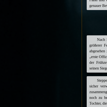
genauer Be
Nach 
größerer F
abgesehen z
„erste Offi
der Frühze
seinen Sieg
Steppe
sicher ver
zusammenges
noch zu be
Tochter, di