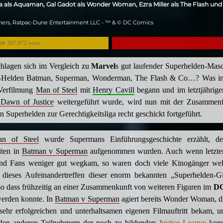
als Aquaman, Gal Gadot als Wonder Woman, Ezra Miller als The Flash und
hers, Ratpac-Dune Entertainment LLC - ™ & © DC Comics
507,972 votes
/10
hlagen sich im Vergleich zu
Marvel
s gut laufender Superhelden-Masc
-Helden Batman, Superman, Wonderman, The Flash & Co…? Was in 
Verfilmung
Man of Steel
mit
Henry Cavill
begann und im letztjährig
Dawn of Justice
weitergeführt wurde, wird nun mit der Zusammen
n Superhelden zur Gerechtigkeitsliga recht geschickt fortgeführt.
n of Steel
wurde Supermans Einführungsgeschichte erzählt, des
ten in
Batman v Superman
aufgenommen wurden. Auch wenn letzter
und Fans weniger gut wegkam, so waren doch viele Kinogänger wel
rt, dieses Aufeinandertreffen dieser enorm bekannten „Superhelden-G
so dass frühzeitig an einer Zusammenkunft von weiteren Figuren im
D
werden konnte. In
Batman v Superman
agiert bereits Wonder Woman, di
 sehr erfolgreichen und unterhaltsamen eigenen Filmauftritt bekam, 
den anderen Teilnehmern der noch zu bildenden
Justice League
konn