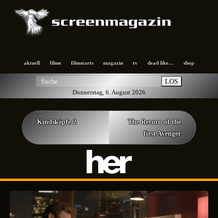
aktuell
filme
filmstarts
magazin
tv
dead like…
shop
LOS
Donnerstag, 6. August 2026
Kindsköpfe 2
The Return of the
first Avenger