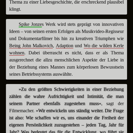
Thema zu einer Liebesgeschichte, die erschreckend plausibel
klingt.
Spike Jonze
s Werk wird stets geprägt von innovativen
Ideen – von seinen ersten Erfolgen als Musikvideo-Regisseur
und Dokumentarfilmer bis hin zu kreativen Triumphen wie
Being John Malkovich
,
Adaption
und
Wo die wilden Kerle
wohnen
. Dabei überrascht es nicht, dass er als Thema
ausgerechnet die allzu menschlichen Aspekte der Liebe in
der Beziehung eines Mannes zum körperlosen Bewusstsein
seines Betriebssystems auswählte.
»Zu den größten Schwierigkeiten in einer Beziehung
zählen die wahre Aufrichtigkeit und Intimität, die man
seinem Partner ebenfalls zugestehen muss«
, sagt der
Filmemacher.
»Wir entwickeln uns ständig weiter. Die Frage
ist also: Wie schaffen wir es, uns einander die Freiheit der
eigenen Persönlichkeit zuzugestehen – jeden Tag, Jahr für
Jahr? Was bedeutet das für die Entwicklung, wo führt sie