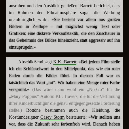
ausruhen und den Ausblick genießen. Barrett berichtet, dass
im Rahmen der Filmatmosphäre sogar die Werbung
unaufdringlich wirkt:
»Sie besteht vor allem aus großen
Bildern in Zeitlupe – mit möglichst wenig Text oder
Grafiken: eine diskrete Verkaufstaktik, die den Zuschauer in
das Geheimnis des Bildes hineinzieht, statt aggressiv auf ihn
einzuprügeln.«
Abschließend sagt
K.K. Barrett
:
»Bei jedem Film stelle
ich ein Schlüsselwort in den Mittelpunkt, das wie ein roter
Faden durch die Bilder führt. In diesem Fall war es
tatsächlich das Wort „rot“. Wir haben eine Menge roter Farbe
versprüht.«
(Das wäre dann wohl ein „No-Go“ für die
„Mary-Poppins“-Autorin
P.L. Travers
, die für die Verfilmung
ihrer Kinderbuchfigur die genau entgegengesetzte Forderung
stellte.)
Rottöne bestimmen auch die Kleidung, die
Kostümdesigner
Casey Storm
beisteuerte:
»Wir stellten uns
vor, dass die Zukunft sehr farbenfroh wird. Danach haben