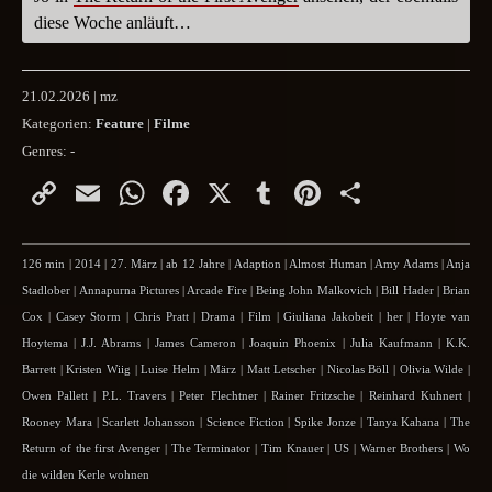
diese Woche anläuft…
21.02.2026 | mz
Kategorien:
Feature
|
Filme
Genres:
-
Copy
Email
WhatsApp
Facebook
X
Tumblr
Pinterest
Teilen
Link
126 min
|
2014
|
27. März
|
ab 12 Jahre
|
Adaption
|
Almost Human
|
Amy Adams
|
Anja
Stadlober
|
Annapurna Pictures
|
Arcade Fire
|
Being John Malkovich
|
Bill Hader
|
Brian
Cox
|
Casey Storm
|
Chris Pratt
|
Drama
|
Film
|
Giuliana Jakobeit
|
her
|
Hoyte van
Hoytema
|
J.J. Abrams
|
James Cameron
|
Joaquin Phoenix
|
Julia Kaufmann
|
K.K.
Barrett
|
Kristen Wiig
|
Luise Helm
|
März
|
Matt Letscher
|
Nicolas Böll
|
Olivia Wilde
|
Owen Pallett
|
P.L. Travers
|
Peter Flechtner
|
Rainer Fritzsche
|
Reinhard Kuhnert
|
Rooney Mara
|
Scarlett Johansson
|
Science Fiction
|
Spike Jonze
|
Tanya Kahana
|
The
Return of the first Avenger
|
The Terminator
|
Tim Knauer
|
US
|
Warner Brothers
|
Wo
die wilden Kerle wohnen