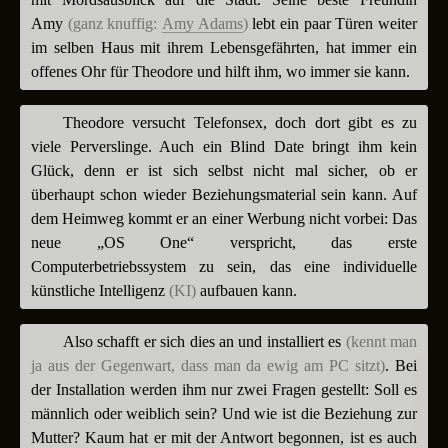
Amy
(ganz knuffig:
Amy Adams
)
lebt ein paar Türen weiter
im selben Haus mit ihrem Lebensgefährten, hat immer ein
offenes Ohr für Theodore und hilft ihm, wo immer sie kann.
Theodore versucht Telefonsex, doch dort gibt es zu
viele Perverslinge. Auch ein Blind Date bringt ihm kein
Glück, denn er ist sich selbst nicht mal sicher, ob er
überhaupt schon wieder Beziehungsmaterial sein kann. Auf
dem Heimweg kommt er an einer Werbung nicht vorbei: Das
neue „OS One“ verspricht, das erste
Computerbetriebssystem zu sein, das eine individuelle
künstliche Intelligenz
(KI)
aufbauen kann.
Also schafft er sich dies an und installiert es
(kennt man
ja aus der Gegenwart, dass man da ewig am PC sitzt)
. Bei
der Installation werden ihm nur zwei Fragen gestellt: Soll es
männlich oder weiblich sein? Und wie ist die Beziehung zur
Mutter? Kaum hat er mit der Antwort begonnen, ist es auch