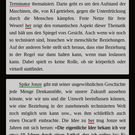
Terminator
thematisiert. Darin geht es um den Aufstand der
Maschinen, die, von KI getrieben, gegen die Unterdrückung
durch die Menschen kämpfen. Freie Netze für freie
Wesen!
her
zeigt den romantischen Aspekt dieser Thematik
und hält uns den Spiegel vors Gesicht. Auch wenn wir noch
so technisiert sind, brauchen wir menschliche Beziehungen.
Auf der anderen Seite stellt sich heraus, dass eine Beziehung
in der Regel nur dann halten kann, wenn man loslassen
kann. Dabei spielt es keine Rolle, ob sie körperlich oder
virtuell stattfindet.
Spike Jonze
gibt mit seiner ungewöhnlichen Geschichte
jede Menge Denkanstöße, wie unsere Zukunft aussehen
könnte, wie wir uns und die Umwelt beeinflussen können,
wie eine Beziehung in der zunehmends technisierten Welt
noch möglich sein kann usw., was ihm schließlich auch
einen Oscar® einbrachte. Die Idee zu
her
trug Jonze seit
Jahren mit sich herum:
»Die eigentliche Idee bekam ich vor
etwa 10 Jahren durch einen Artikel, den ich online las: Es