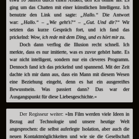
ging um das Chatten mit einer künstlichen Intelligenz. Ich
benutzte den Link und sagte:
„Hallo.“
Die Antwort
war:
„Hallo.“
–
„Wie geht’s?“
–
„Gut. Und dir?“
Wir
setzten das kurze Gespräch fort, und ich fand das
prickelnd:
Wow, ich rede mit dem Ding, und es hört mir zu.
Doch dann verflog die Illusion recht schnell. Ich
merkte, dass es nur imitierte, was es zuvor gehört hatte. Es
war nicht intelligent, sondern nur ein cleveres Programm.
Dennoch fand ich das prickelnd und spannend. Mit der Zeit
dachte ich mir dann aus, dass ein Mann mit diesem Wesen
eine Beziehung eingeht, denn es hat ein ausgereiftes
Bewusstsein. Was passiert dann? Das war der
Ausgangspunkt für diese Liebesgeschichte.«
Der Regisseur weiter:
»Im Film werden viele Ideen in
Bezug auf Technologie und unsere heutige Welt
angesprochen: die selbst auferlegte Isolation, aber auch die
neuen Kontaktmöglichkeiten und wie sie die Gesellschaft