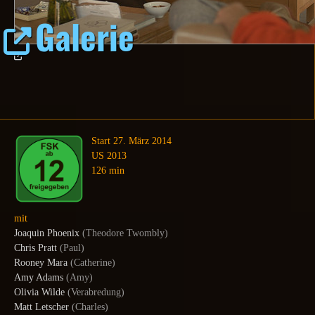
Galerie
Start 27. März 2014
US 2013
126 min
mit
Joaquin Phoenix
(Theodore Twombly)
Chris Pratt
(Paul)
Rooney Mara
(Catherine)
Amy Adams
(Amy)
Olivia Wilde
(Verabredung)
Matt Letscher
(Charles)