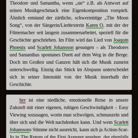
Theodore und Samantha, wenn „sie“ z.B. als Antwort auf
seinen Musikgeschmack eine Eigenkomposition vorspielt.
Ähnlich entstand der zärtliche, schwermütige „The Moon
Song“, von der Sängerin/Liedtexterin
Karen O
, mit der der
Filmemacher seit langem zusammenarbeitet, speziell für die
Geschichte geschrieben. Im Film wird das Lied von
Joaquin
Phoenix
und
Scarlett Johansson
gesungen – als Theodores
und Samanthas spontanes Duett auf dem Weg in die Berge.
Doch im Großen und Ganzen hält sich die Musik zumeist
unterschwellig. Einzig das Stück im Abspann unterscheidet
sich in seiner Intensität von der Musik innerhalb der
Geschichte.
her
ist eine niedliche, emotionelle Reise in unsere
Zukunft mit einer eigenen, ruhigen Geschwindigkeit – Easy
Viewing sozusagen, worin man schwelgen, schmunzeln und
über sich und die Welt nachdenken kann. Und wem
Scarlett
Johansson
s Stimme nicht ausreicht, kann sich ja Action-Scar-
Jo in
The Return of the First Avenger
ansehen, der ebenfalls