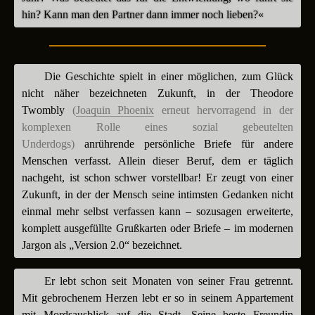
hin? Kann man den Partner dann immer noch lieben?«
Die Geschichte spielt in einer möglichen, zum Glück
nicht näher bezeichneten Zukunft, in der Theodore
Twombly
(
Joaquin Phoenix
erneut hervorragend in der
komplexen Rolle eines sozial gebeutelten
Underdogs)
anrührende persönliche Briefe für andere
Menschen verfasst. Allein dieser Beruf, dem er täglich
nachgeht, ist schon schwer vorstellbar! Er zeugt von einer
Zukunft, in der der Mensch seine intimsten Gedanken nicht
einmal mehr selbst verfassen kann – sozusagen erweiterte,
komplett ausgefüllte Grußkarten oder Briefe – im modernen
Jargon als „Version 2.0“ bezeichnet.
Er lebt schon seit Monaten von seiner Frau getrennt.
Mit gebrochenem Herzen lebt er so in seinem Appartement
mit Mordsausblick auf die Stadt. Seine beste Freundin