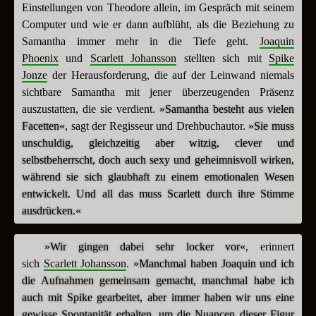
Einstellungen von Theodore allein, im Gespräch mit seinem
Computer und wie er dann aufblüht, als die Beziehung zu
Samantha immer mehr in die Tiefe geht.
Joaquin
Phoenix
und
Scarlett Johansson
stellten sich mit
Spike
Jonze
der Herausforderung, die auf der Leinwand niemals
sichtbare Samantha mit jener überzeugenden Präsenz
auszustatten, die sie verdient.
»Samantha besteht aus vielen
Facetten«
, sagt der Regisseur und Drehbuchautor.
»Sie muss
unschuldig, gleichzeitig aber witzig, clever und
selbstbeherrscht, doch auch sexy und geheimnisvoll wirken,
während sie sich glaubhaft zu einem emotionalen Wesen
entwickelt. Und all das muss Scarlett durch ihre Stimme
ausdrücken.«
»Wir gingen dabei sehr locker vor«
, erinnert
sich
Scarlett Johansson
.
»Manchmal haben Joaquin und ich
die Aufnahmen gemeinsam gemacht, manchmal habe ich
auch mit Spike gearbeitet, aber immer haben wir uns eine
gewisse Spontanität erhalten, um die Nuancen dieser Figur