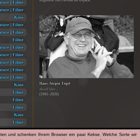
Regisseur Jon Favreau im Gepäck.
ature
|
Filme
ature
|
Filme
Kino
ature
|
Filme
ature
|
Filme
Filme
ature
|
Filme
ature
|
Filme
ature
|
Filme
ature
|
Filme
ature
|
Filme
Hans-Jürgen Tögel
Kino
dead like...
Filme
(1941–2026)
Filme
Filme
Kino
Filme
Filme
aten und schenken Ihrem Browser ein paar Kekse. Welche Sorte wir
Filme