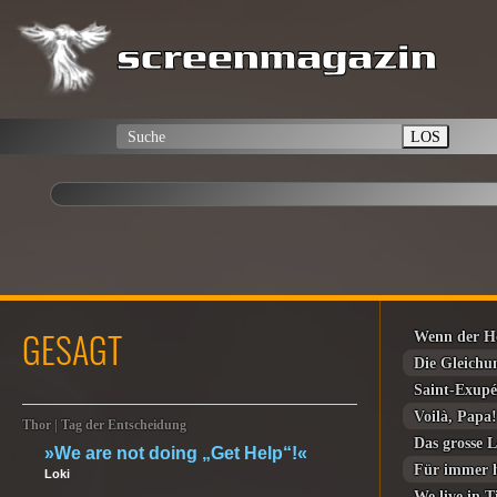
LOS
GESAGT
Wenn der H
Die Gleichu
Saint-Exupé
Voilà, Papa
Thor | Tag der Entscheidung
Das grosse L
»We are not doing „Get Help“!«
Für immer 
Loki
We live in 