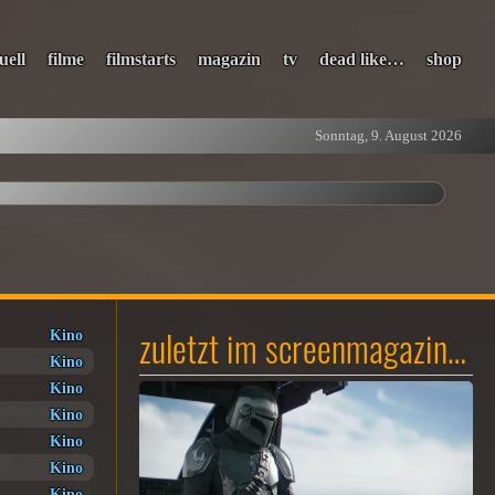
uell
filme
filmstarts
magazin
tv
dead like…
shop
Sonntag, 9. August 2026
zuletzt im screenmagazin…
Kino
Kino
Kino
Kino
Kino
Kino
Kino