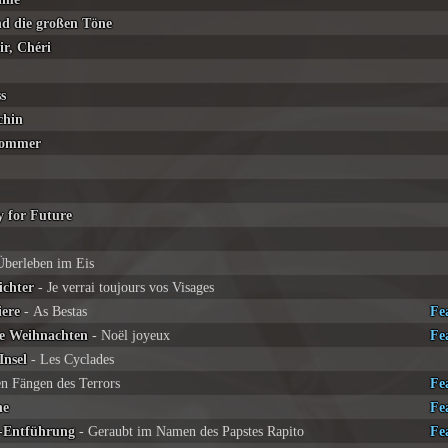
und die großen Töne
ir, Chéri
s
chin
 Sommer
y for Future
Überleben im Eis
ichter
- Je verrai toujours vos Visages
iere
- As Bestas
Fe
te Weihnachten
- Noël joyeux
Fe
Insel
- Les Cyclades
en Fängen des Terrors
Fe
he
Fe
a-Entführung
- Geraubt im Namen des Papstes Rapito
Fe