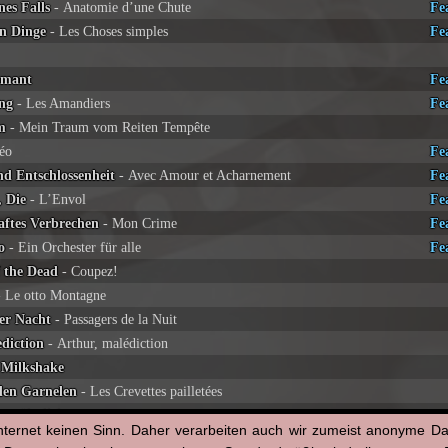
nes Falls
- Anatomie d’une Chute
Fe
en Dinge
- Les Choses simples
Fe
amant
Fe
ng
- Les Amandiers
Fe
m
- Mein Traum vom Reiten Tempête
éo
Fe
nd Entschlossenheit
- Avec Amour et Acharnement
Fe
, Die
- L’Envol
Fe
aftes Verbrechen
- Mon Crime
Fe
o
- Ein Orchester für alle
Fe
f the Dead
- Coupez!
 Le otto Montagne
der Nacht
- Passagers de la Nuit
diction
- Arthur, malédiction
Milkshake
nden Garnelen
- Les Crevettes pailletées
 gewöhnlich
- Hors Normes
nternet keinen Sinn. Daher verarbeiten auch wir zumeist anonyme D
 The Royal Bitch of Buckingham Connasse, Princesse des Cœurs