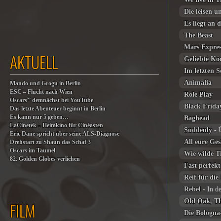
Die leisen 
Es liegt an d
The Beast
Mars Expres
AKTUELL
Geliebte Kö
Im letzten
Animalia
Mando und Grogu in Berlin
ESC – Flucht nach Wien
Role Play
®
Oscars
demnächst bei YouTube
Black Frida
Das letzte Abenteuer beginnt in Berlin
Es kann nur 5 geben…
Baghead
LaCinetek – Heimkino für Cinéasten
Suddenly
- 
Eric Dane spricht über seine ALS-Diagnose
All eure Ges
Drehstart zu Shaun das Schaf 3
Oscars im Taumel
Wie wilde T
82. Golden Globes verliehen
Fast perfek
Reif für die 
Rebel
- In d
Old Oak, T
FILM
Die Bologn