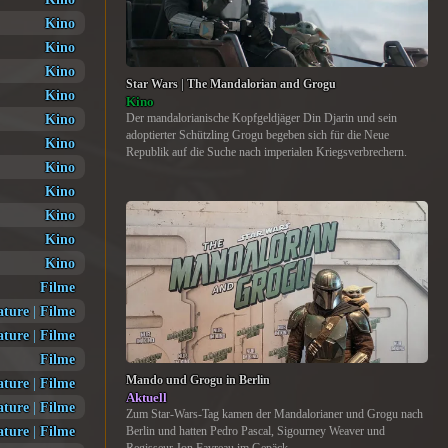
Kino
Kino
Kino
Star Wars | The Mandalorian and Grogu
Kino
Kino
Kino
Der mandalorianische Kopfgeldjäger Din Djarin und sein
adoptierter Schützling Grogu begeben sich für die Neue
Kino
Republik auf die Suche nach imperialen Kriegsverbrechern.
Kino
Kino
Kino
Kino
Kino
Filme
ature
|
Filme
ature
|
Filme
Filme
Mando und Grogu in Berlin
ature
|
Filme
Aktuell
ature
|
Filme
Zum Star-Wars-Tag kamen der Mandalorianer und Grogu nach
ature
|
Filme
Berlin und hatten Pedro Pascal, Sigourney Weaver und