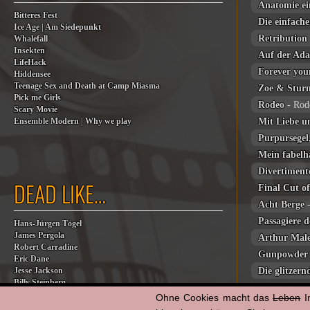
Anatomie ei
Bitteres Fest
Die einfach
Ice Age | Am Siedepunkt
Retribution
Whalefall
Insekten
Auf der Ad
LifeHack
Forever you
Hiddensee
Teenage Sex and Death at Camp Miasma
Zoe & Stur
Pick me Girls
Rodeo
- Rod
Scary Movie
Mit Liebe u
Ensemble Modern | Why we play
Purpursegel
Mein fabelh
Divertiment
DEAD LIKE…
Final Cut o
Acht Berge
-
Passagiere 
Hans-Jürgen Tögel
James Pergola
Arthur Male
Robert Carradine
Gunpowder 
Eric Dane
Die glitzer
Jesse Jackson
Billy Steinberg
Alles außer
Jane Baer
Ohne Cookies macht das
Leben
I
Harry me!
-
James G. Robinson