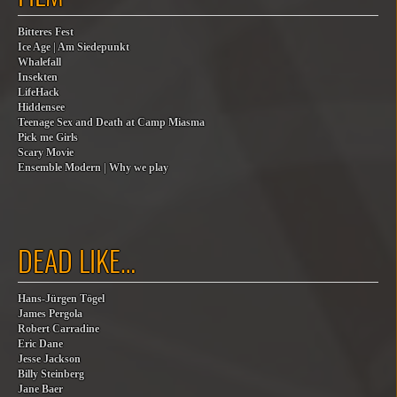
Bitteres Fest
Ice Age | Am Siedepunkt
Whalefall
Insekten
LifeHack
Hiddensee
Teenage Sex and Death at Camp Miasma
Pick me Girls
Scary Movie
Ensemble Modern | Why we play
DEAD LIKE…
Hans-Jürgen Tögel
James Pergola
Robert Carradine
Eric Dane
Jesse Jackson
Billy Steinberg
Jane Baer