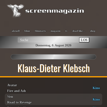
aktuell
filme
filmstarts
magazin
tv
dead like…
shop
LOS
Donnerstag, 6. August 2026
Klaus-Dieter Klebsch
Avatar
Kino
Fire and Ash
Sisu
Kino
Road to Revenge