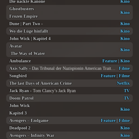
Die nackte Kanone
Kino
Ghostbusters
Kino
Frozen Empire
Dune | Part Two
-
Kino
Wo die Lüge hinfällt
Kino
John Wick | Kapitel 4
Kino
Avatar
Kino
The Way of Water
Ambulance
Feature
|
Kino
Axis Sally
- Das Tribunal der Nazispionin American Traitor: The Trial of Axis Sally
Filme
Songbird
Feature
|
Filme
The last Days of American Crime
Netflix
Jack Ryan
- Tom Clancy’s Jack Ryan
TV
Doom Patrol
TV
John Wick
Kino
Kapitel 3
Avengers – Endgame
Feature
|
Filme
Deadpool 2
Kino
Avengers – Infinity War
Kino