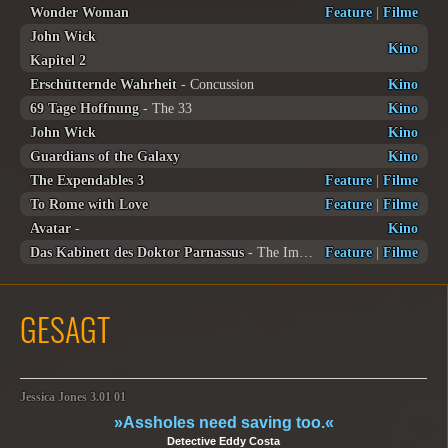
Wonder Woman
Feature
|
Filme
John Wick
Kino
Kapitel 2
Erschütternde Wahrheit
- Concussion
Kino
69 Tage Hoffnung
- The 33
Kino
John Wick
Kino
Guardians of the Galaxy
Kino
The Expendables 3
Feature
|
Filme
To Rome with Love
Feature
|
Filme
Avatar
-
Kino
Das Kabinett des Doktor Parnassus
- The Imaginarium of Doctor Parnassus
Feature
|
Filme
GESAGT
Jessica Jones 3.01 01
»Assholes need saving too.«
Detective Eddy Costa