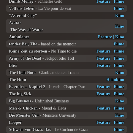
Dumb Money
- Schnelles Geld
Feature
|
Filme
Voll ins Leben
- La Vie pour de vrai
Filme
“Asteroid City“
Kino
Avatar
Kino
The Way of Water
Ambulance
Feature
|
Kino
tender Bar, The
- based on the memoir
Filme
Keine Zeit zu sterben
- No Time to die
Feature
|
Filme
Army of the Dead
- Jackpot oder Tod
Feature
|
Filme
Bliss
Feature
|
Filme
The High Note
- Glaub an deinen Traum
Kino
The Hunt
Heimkino
Es endet – Kapitel 2
- It ends | Chapter Two
Feature
|
Filme
The big Sick
Feature
|
Filme
Big Business
- Unfinished Business
Kino
Men & Chicken
- Mænd & Høns
Feature
|
Filme
Die Monster Uni
- Monsters University
Kino
Looper
Feature
|
Filme
Schwein von Gaza, Das
- Le Cochon de Gaza
Filme