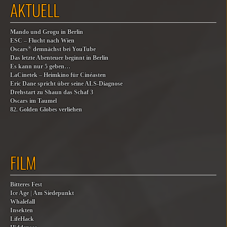
AKTUELL
Mando und Grogu in Berlin
ESC – Flucht nach Wien
®
Oscars
demnächst bei YouTube
Das letzte Abenteuer beginnt in Berlin
Es kann nur 5 geben…
LaCinetek – Heimkino für Cinéasten
Eric Dane spricht über seine ALS-Diagnose
Drehstart zu Shaun das Schaf 3
Oscars im Taumel
82. Golden Globes verliehen
FILM
Bitteres Fest
Ice Age | Am Siedepunkt
Whalefall
Insekten
LifeHack