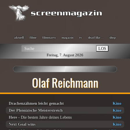
aktuell
filme
filmstarts
magazin
tv
dead like…
shop
LOS
Freitag, 7. August 2026
Olaf Reichmann
Drachenzähmen leicht gemacht
Kino
Der Phönizische Meisterstreich
Kino
Here
- Die besten Jahre deines Lebens
Kino
Next Goal wins
Kino