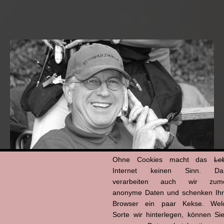
Ohne Cookies macht das
Le
Internet keinen Sinn. Da
verarbeiten auch wir zume
Hans-Jürgen Tögel
anonyme Daten und schenken Ih
dead like...
(1941–2026)
Browser ein paar Kekse. Wel
Sorte wir hinterlegen, können Sie