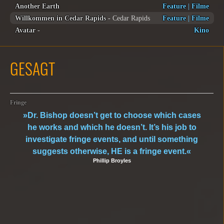
Another Earth
Feature
|
Filme
Willkommen in Cedar Rapids
- Cedar Rapids
Feature
|
Filme
Avatar
-
Kino
GESAGT
Fringe
»Dr. Bishop doesn’t get to choose which cases
he works and which he doesn’t. It’s his job to
investigate fringe events, and until something
suggests otherwise, HE is a fringe event.«
Phillip Broyles