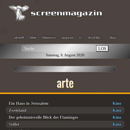
aktuell
filme
filmstarts
magazin
tv
dead like…
shop
LOS
Samstag, 8. August 2026
arte
Ein Haus in Jerusalem
Kino
Zweitland
Kino
Der geheimnisvolle Blick des Flamingos
Kino
Stiller
Kino