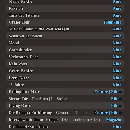
Maria Reiche
Kino
Rave on
Kino
Tanz der Titanen
Kino
Grand Tour
Heimkino
Mit der Faust in die Welt schlagen
Kino
Schatten der Nacht
Kino
Mond
Kino
Gotteskinder
Kino
Verbrannte Erde
Kino
Kein Wort
Kino
Green Border
Kino
Leere Netze
Kino
15 Jahre
Kino
Falling into Place
Feature
|
Filme
Sirene, Die
- The Siren | La Sirène
Filme
Living Bach
Filme
Die Bologna-Entführung
- Geraubt im Namen des Papstes Rapito
Feature
|
Filme
Interview mit Timm Kröger
- Die Theorie von Allem
Magazin
Die Theorie von Allem
Kino