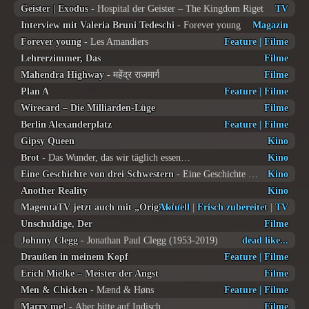
Geister | Exodus
- Hospital der Geister – The Kingdom Riget
TV
Interview mit Valeria Bruni Tedeschi
- Forever young
Magazin
Forever young
- Les Amandiers
Feature
|
Filme
Lehrerzimmer, Das
Filme
Mahendra Highway
- महेंद्र राजमार्ग
Filme
Plan A
Feature
|
Filme
Wirecard – Die Milliarden-Lüge
Filme
Berlin Alexanderplatz
Feature
|
Filme
Gipsy Queen
Kino
Brot
- Das Wunder, das wir täglich essen…
Kino
Eine Geschichte von drei Schwestern
- Eine Geschichte von drei Schwestern
Kino
Another Reality
Kino
MagentaTV jetzt auch mit „Originals“
Aktuell
|
Frisch zubereitet
|
TV
Unschuldige, Der
Filme
Johnny Clegg
- Jonathan Paul Clegg (1953-2019)
dead like...
Draußen in meinem Kopf
Feature
|
Filme
Erich Mielke – Meister der Angst
Filme
Men & Chicken
- Mænd & Høns
Feature
|
Filme
Marry me!
- Aber bitte auf Indisch
Filme