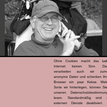
Ohne Cookies macht das
Le
Internet keinen Sinn. Da
Hans-Jürgen Tögel
dead like...
verarbeiten auch wir zume
(1941–2026)
anonyme Daten und schenken Ih
Browser ein paar Kekse. Wel
Sorte wir hinterlegen, können Sie
unseren Datenschutzbestimmun
lesen. Standardmäßig sind a
externen Dienste deaktiviert. 