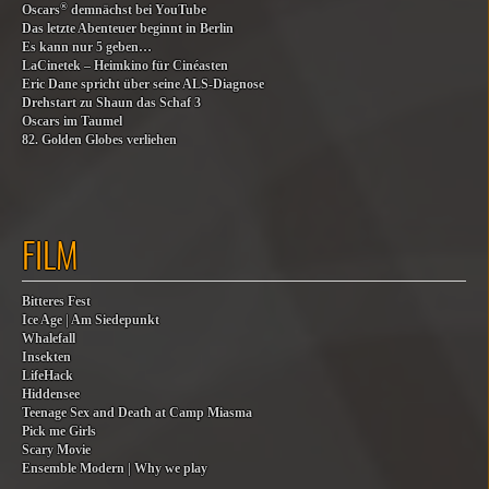
®
Oscars
demnächst bei YouTube
Das letzte Abenteuer beginnt in Berlin
Es kann nur 5 geben…
LaCinetek – Heimkino für Cinéasten
Eric Dane spricht über seine ALS-Diagnose
Drehstart zu Shaun das Schaf 3
Oscars im Taumel
82. Golden Globes verliehen
FILM
Bitteres Fest
Ice Age | Am Siedepunkt
Whalefall
Insekten
LifeHack
Hiddensee
Teenage Sex and Death at Camp Miasma
Pick me Girls
Scary Movie
Ensemble Modern | Why we play