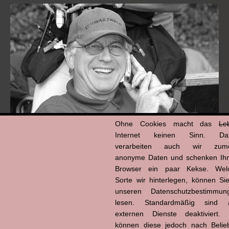
Ohne Cookies macht das
Le
Internet keinen Sinn. Da
verarbeiten auch wir zume
Hans-Jürgen Tögel
anonyme Daten und schenken Ih
dead like...
Browser ein paar Kekse. Wel
(1941–2026)
Sorte wir hinterlegen, können Sie
unseren Datenschutzbestimmun
lesen. Standardmäßig sind a
externen Dienste deaktiviert. 
können diese jedoch nach Belie