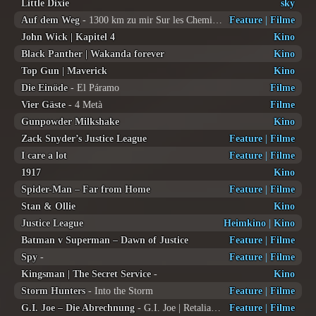
Little Dixie
sky
Auf dem Weg
- 1300 km zu mir Sur les Chemins noirs
Feature
|
Filme
John Wick | Kapitel 4
Kino
Black Panther | Wakanda forever
Kino
Top Gun | Maverick
Kino
Die Einöde
- El Páramo
Filme
Vier Gäste
- 4 Metà
Filme
Gunpowder Milkshake
Kino
Zack Snyder’s Justice League
Feature
|
Filme
I care a lot
Feature
|
Filme
1917
Kino
Spider-Man – Far from Home
Feature
|
Filme
Stan & Ollie
Kino
Justice League
Heimkino
|
Kino
Batman v Superman – Dawn of Justice
Feature
|
Filme
Spy
-
Feature
|
Filme
Kingsman | The Secret Service
-
Kino
Storm Hunters
- Into the Storm
Feature
|
Filme
G.I. Joe – Die Abrechnung
- G.I. Joe | Retaliation
Feature
|
Filme