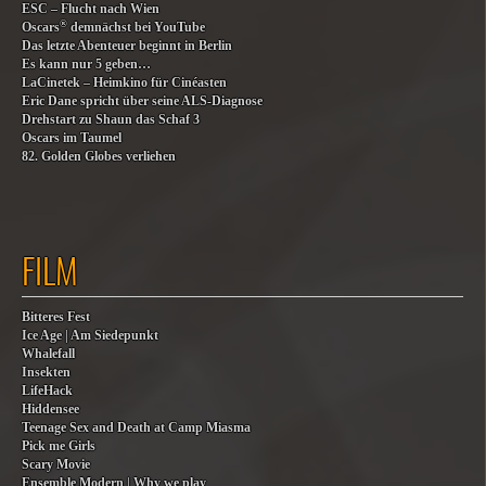
ESC – Flucht nach Wien
®
Oscars
demnächst bei YouTube
Das letzte Abenteuer beginnt in Berlin
Es kann nur 5 geben…
LaCinetek – Heimkino für Cinéasten
Eric Dane spricht über seine ALS-Diagnose
Drehstart zu Shaun das Schaf 3
Oscars im Taumel
82. Golden Globes verliehen
FILM
Bitteres Fest
Ice Age | Am Siedepunkt
Whalefall
Insekten
LifeHack
Hiddensee
Teenage Sex and Death at Camp Miasma
Pick me Girls
Scary Movie
Ensemble Modern | Why we play