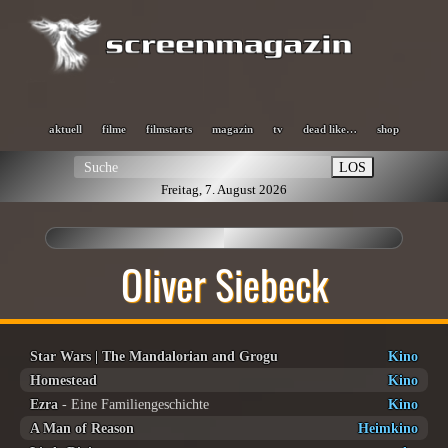
aktuell
filme
filmstarts
magazin
tv
dead like…
shop
LOS
Freitag, 7. August 2026
Oliver Siebeck
Star Wars | The Mandalorian and Grogu
Kino
Homestead
Kino
Ezra
- Eine Familiengeschichte
Kino
A Man of Reason
Heimkino