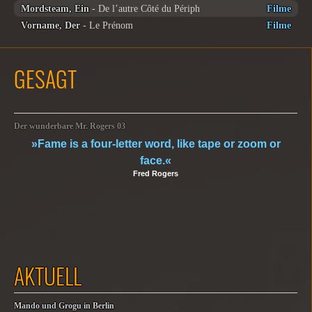
Mordsteam, Ein
- De l’autre Côté du Périph
Filme
Vorname, Der
- Le Prénom
Filme
GESAGT
Der wunderbare Mr. Rogers 03
»Fame is a four-letter word, like tape or zoom or
face.«
Fred Rogers
AKTUELL
Mando und Grogu in Berlin