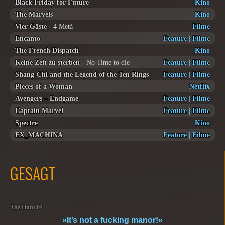
Black Friday for Future
Kino
The Marvels
Kino
Vier Gäste
- 4 Metà
Filme
Encanto
Feature
|
Filme
The French Dispatch
Kino
Keine Zeit zu sterben
- No Time to die
Feature
|
Filme
Shang-Chi and the Legend of the Ten Rings
Feature
|
Filme
Pieces of a Woman
Netflix
Avengers – Endgame
Feature
|
Filme
Captain Marvel
Feature
|
Filme
Spectre
Kino
EX_MACHINA
Feature
|
Filme
GESAGT
The Hunt 04
»It’s not a fucking manor!«