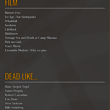
FILM
Bitteres Fest
Ice Age | Am Siedepunkt
Whalefall
Insekten
LifeHack
Hiddensee
Teenage Sex and Death at Camp Miasma
Pick me Girls
Scary Movie
Ensemble Modern | Why we play
DEAD LIKE…
Hans-Jürgen Tögel
James Pergola
Robert Carradine
Eric Dane
Jesse Jackson
Billy Steinberg