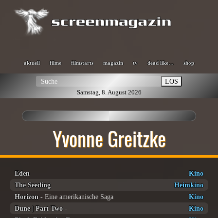
aktuell
filme
filmstarts
magazin
tv
dead like…
shop
LOS
Samstag, 8. August 2026
Yvonne Greitzke
Eden
Kino
The Seeding
Heimkino
Horizon
- Eine amerikanische Saga
Kino
Dune | Part Two
-
Kino