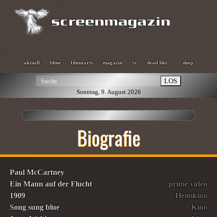
aktuell
filme
filmstarts
magazin
tv
dead like…
shop
LOS
Sonntag, 9. August 2026
Biografie
Paul McCartney
Ein Mann auf der Flucht
prime video
1909
Heimkino
Song sung blue
Kino