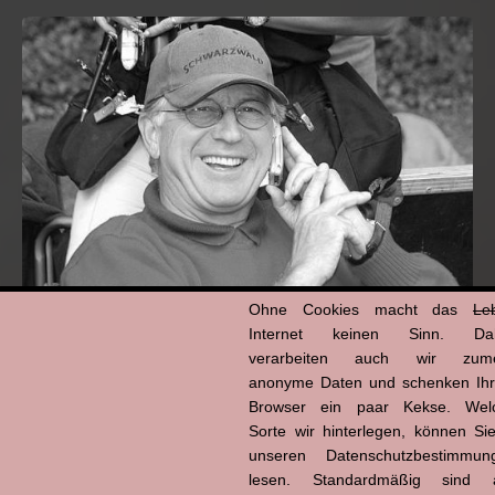
Ohne Cookies macht das
Le
Internet keinen Sinn. Da
Hans-Jürgen Tögel
dead like...
verarbeiten auch wir zume
(1941–2026)
anonyme Daten und schenken Ih
Browser ein paar Kekse. Wel
Sorte wir hinterlegen, können Sie
unseren Datenschutzbestimmun
lesen. Standardmäßig sind a