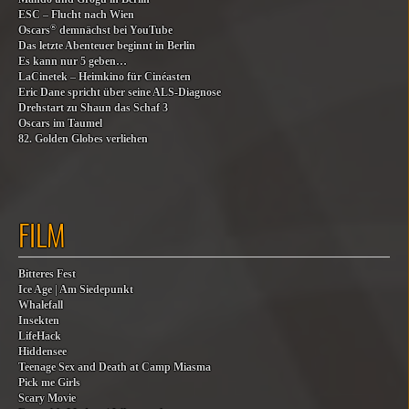
ESC – Flucht nach Wien
®
Oscars
demnächst bei YouTube
Das letzte Abenteuer beginnt in Berlin
Es kann nur 5 geben…
LaCinetek – Heimkino für Cinéasten
Eric Dane spricht über seine ALS-Diagnose
Drehstart zu Shaun das Schaf 3
Oscars im Taumel
82. Golden Globes verliehen
FILM
Bitteres Fest
Ice Age | Am Siedepunkt
Whalefall
Insekten
LifeHack
Hiddensee
Teenage Sex and Death at Camp Miasma
Pick me Girls
Scary Movie