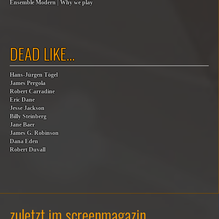
Ensemble Modern | Why we play
DEAD LIKE…
Hans-Jürgen Tögel
James Pergola
Robert Carradine
Eric Dane
Jesse Jackson
Billy Steinberg
Jane Baer
James G. Robinson
Dana Eden
Robert Duvall
zuletzt im screenmagazin…