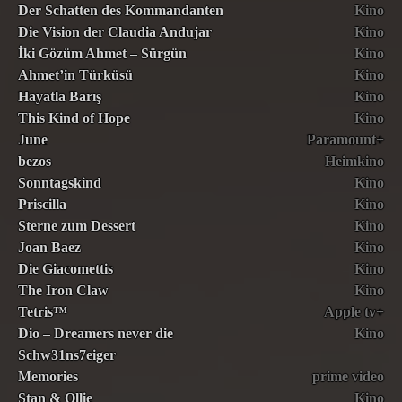
Der Schatten des Kommandanten
Kino
Die Vision der Claudia Andujar
Kino
İki Gözüm Ahmet – Sürgün
Kino
Ahmet’in Türküsü
Kino
Hayatla Barış
Kino
This Kind of Hope
Kino
June
Paramount+
bezos
Heimkino
Sonntagskind
Kino
Priscilla
Kino
Sterne zum Dessert
Kino
Joan Baez
Kino
Die Giacomettis
Kino
The Iron Claw
Kino
Tetris™
Apple tv+
Dio – Dreamers never die
Kino
Schw31ns7eiger
Memories
prime video
Stan & Ollie
Kino