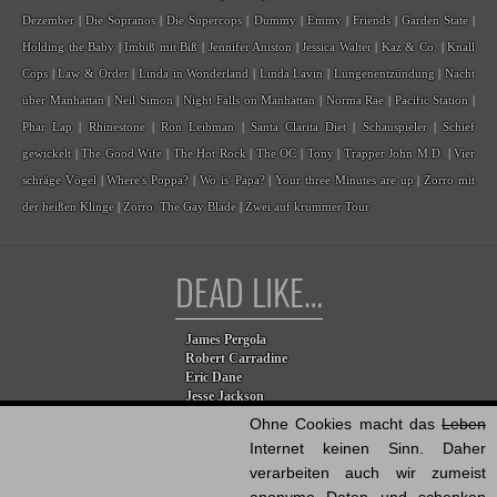
Dezember
|
Die Sopranos
|
Die Supercops
|
Dummy
|
Emmy
|
Friends
|
Garden State
|
Holding the Baby
|
Imbiß mit Biß
|
Jennifer Aniston
|
Jessica Walter
|
Kaz & Co.
|
Knall
Cops
|
Law & Order
|
Linda in Wonderland
|
Linda Lavin
|
Lungenentzündung
|
Nacht
über Manhattan
|
Neil Simon
|
Night Falls on Manhattan
|
Norma Rae
|
Pacific Station
|
Phar Lap
|
Rhinestone
|
Ron Leibman
|
Santa Clarita Diet
|
Schauspieler
|
Schief
gewickelt
|
The Good Wife
|
The Hot Rock
|
The OC
|
Tony
|
Trapper John M.D.
|
Vier
schräge Vögel
|
Where's Poppa?
|
Wo is' Papa?
|
Your three Minutes are up
|
Zorro mit
der heißen Klinge
|
Zorro: The Gay Blade
|
Zwei auf krummer Tour
DEAD LIKE…
James Pergola
Robert Carradine
Eric Dane
Jesse Jackson
Billy Steinberg
Ohne Cookies macht das
Leben
Jane Baer
Internet keinen Sinn. Daher
James G. Robinson
verarbeiten auch wir zumeist
Dana Eden
Robert Duvall
anonyme Daten und schenken