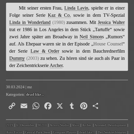
Mit seiner ersten Frau,
Linda Lavin
, spielte er in einer
Folge seiner Serie
Kaz & Co.
sowie in dem TV-Spezial
Linda in Wonderland
(1980)
zusammen. Mit
Jessica Walter
trat er 1986 in Los Angeles in dem Stück „Tartuffe“ sowie
zwei Jahre später am Broadway in
Neil Simon
s „Rumors“
auf. Als Ehepaar waren sie in der Episode „
House Counsel
“
der Serie
Law & Order
sowie in dem Bauchrednerfilm
Dummy
(2003)
zu sehen. Zu hören sind sie auch als Paar in
der Zeichentrickserie
Archer
.
30.03.2024 | mz
Kategorien:
dead like...
Copy
Email
WhatsApp
Facebook
X
Tumblr
Pinterest
Teilen
Link
2019
|
6. Dezember
|
90210
|
Actors Studio
|
Alice
|
Archer
|
Arrested Development
|
Auto Focus
|
Central Park West
|
Compass Players
|
dead like...
|
Der Senkrechtstarter
|