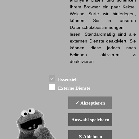
Tom Noonan
Ihrem Browser ein paar Kekse.
Friedrich G. Beckhaus
Welche Sorte wir hinterlegen,
James van der Beek
Bud Cort
können Sie in unseren
Rita Süssmuth
Datenschutzbestimmungen
Catherine O’Hara
lesen. Standardmäßig sind alle
Gerd Knebel
externen Dienste deaktiviert. Sie
Stefan Gossler
Roger Allers
können diese jedoch nach
Mark Jones
Belieben aktivieren &
Bruce Bilson
deaktivieren.
Donald Douglas
Scott Adams
Erich von Däniken
T.K. Carter
Essenziell
Béla Tarr
Externe Dienste
[ mehr ]
✓ Akzeptieren
Auswahl speichern
✕ Ablehnen