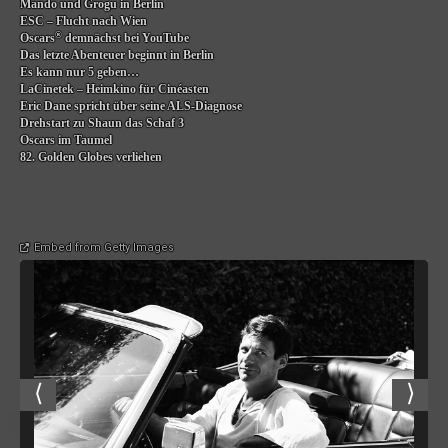
Mando und Grogu in Berlin
ESC – Flucht nach Wien
®
Oscars
demnächst bei YouTube
Das letzte Abenteuer beginnt in Berlin
Es kann nur 5 geben…
LaCinetek – Heimkino für Cinéasten
Eric Dane spricht über seine ALS-Diagnose
Drehstart zu Shaun das Schaf 3
Oscars im Taumel
82. Golden Globes verliehen
Embed from Getty Images