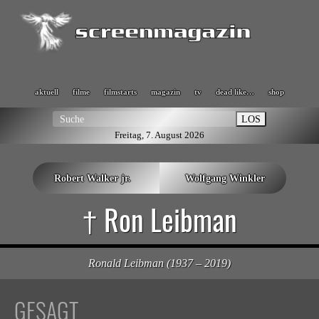
aktuell
filme
filmstarts
magazin
tv
dead like…
shop
LOS
Freitag, 7. August 2026
Robert Walker jr.
Wolfgang Winkler
† Ron Leibman
Ronald Leibman (1937 – 2019)
GESAGT