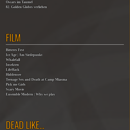
Oscars im Taumel
82. Golden Globes verliehen
FILM
Bitteres Fest
Ice Age | Am Siedepunkt
Whalefall
Insekten
LifeHack
Hiddensee
Teenage Sex and Death at Camp Miasma
Pick me Girls
Scary Movie
Ensemble Modern | Why we play
DEAD LIKE…