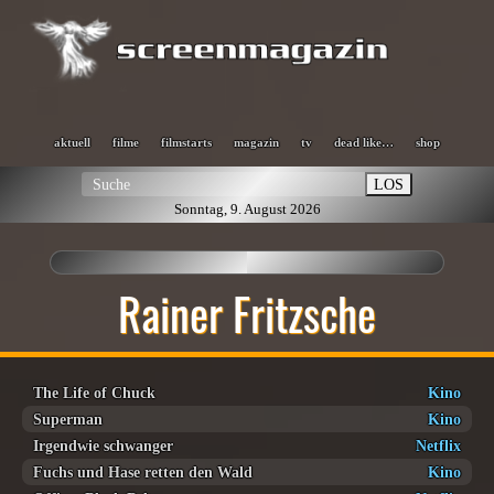
aktuell
filme
filmstarts
magazin
tv
dead like…
shop
LOS
Sonntag, 9. August 2026
Rainer Fritzsche
The Life of Chuck
Kino
Superman
Kino
Irgendwie schwanger
Netflix
Fuchs und Hase retten den Wald
Kino