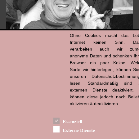
Ohne Cookies macht das
Le
Internet keinen Sinn. Da
verarbeiten auch wir zume
Hans-Jürgen Tögel
anonyme Daten und schenken Ih
dead like...
Browser ein paar Kekse. Wel
(1941–2026)
Sorte wir hinterlegen, können Sie
unseren Datenschutzbestimmun
lesen. Standardmäßig sind a
externen Dienste deaktiviert. 
können diese jedoch nach Belie
aktivieren & deaktivieren.
Essenziell
Externe Dienste