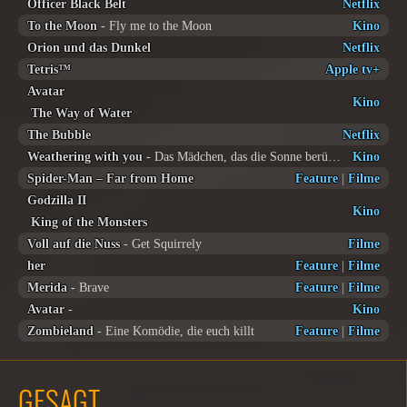
Officer Black Belt
Netflix
To the Moon
- Fly me to the Moon
Kino
Orion und das Dunkel
Netflix
Tetris™
Apple tv+
Avatar
Kino
The Way of Water
The Bubble
Netflix
Weathering with you
- Das Mädchen, das die Sonne berührte
Kino
Spider-Man – Far from Home
Feature
|
Filme
Godzilla II
Kino
King of the Monsters
Voll auf die Nuss
- Get Squirrely
Filme
her
Feature
|
Filme
Merida
- Brave
Feature
|
Filme
Avatar
-
Kino
Zombieland
- Eine Komödie, die euch killt
Feature
|
Filme
GESAGT