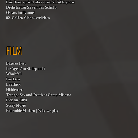
Eric Dane spricht über seine ALS-Diagnose
Drehstart zu Shaun das Schaf 3
Oscars im Taumel
82. Golden Globes verliehen
FILM
Bitteres Fest
Ice Age | Am Siedepunkt
Whalefall
Insekten
LifeHack
Hiddensee
Teenage Sex and Death at Camp Miasma
Pick me Girls
Scary Movie
Ensemble Modern | Why we play