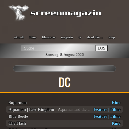
aktuell
filme
filmstarts
magazin
tv
dead like…
shop
LOS
Samstag, 8. August 2026
DC
Superman
Kino
Aquaman | Lost Kingdom
- Aquaman and the lost Kingdom
Feature
|
Filme
Blue Beetle
Feature
|
Filme
The Flash
Kino