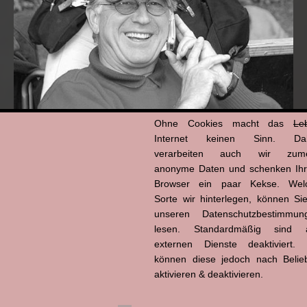
Ohne Cookies macht das
Le
Internet keinen Sinn. Da
Hans-Jürgen Tögel
verarbeiten auch wir zume
dead like...
(1941–2026)
anonyme Daten und schenken Ih
Browser ein paar Kekse. Wel
Sorte wir hinterlegen, können Sie
unseren Datenschutzbestimmun
lesen. Standardmäßig sind a
externen Dienste deaktiviert. 
können diese jedoch nach Belie
aktivieren & deaktivieren.