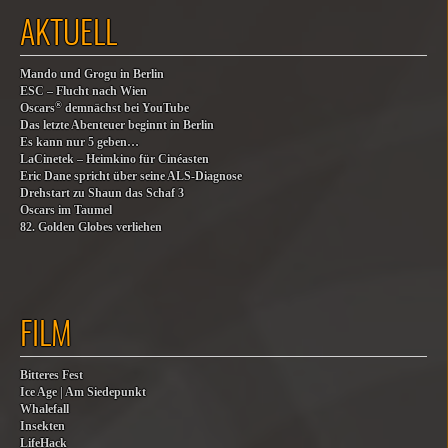
AKTUELL
Mando und Grogu in Berlin
ESC – Flucht nach Wien
®
Oscars
demnächst bei YouTube
Das letzte Abenteuer beginnt in Berlin
Es kann nur 5 geben…
LaCinetek – Heimkino für Cinéasten
Eric Dane spricht über seine ALS-Diagnose
Drehstart zu Shaun das Schaf 3
Oscars im Taumel
82. Golden Globes verliehen
FILM
Bitteres Fest
Ice Age | Am Siedepunkt
Whalefall
Insekten
LifeHack