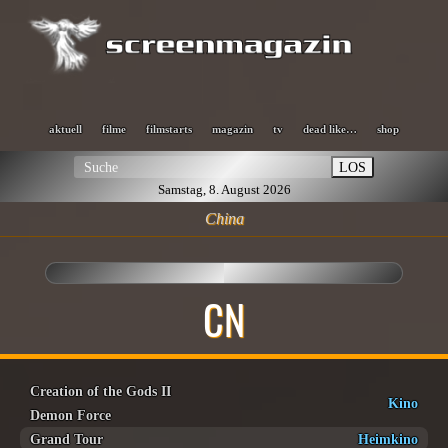
aktuell
filme
filmstarts
magazin
tv
dead like…
shop
LOS
Samstag, 8. August 2026
China
CN
Creation of the Gods II
Kino
Demon Force
Grand Tour
Heimkino