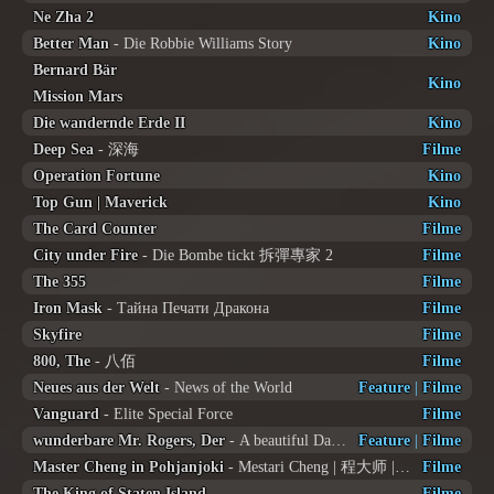
Ne Zha 2
Kino
Better Man
- Die Robbie Williams Story
Kino
Bernard Bär
Kino
Mission Mars
Die wandernde Erde II
Kino
Deep Sea
- 深海
Filme
Operation Fortune
Kino
Top Gun | Maverick
Kino
The Card Counter
Filme
City under Fire
- Die Bombe tickt 拆彈專家 2
Filme
The 355
Filme
Iron Mask
- Тайна Печати Дракона
Filme
Skyfire
Filme
800, The
- 八佰
Filme
Neues aus der Welt
- News of the World
Feature
|
Filme
Vanguard
- Elite Special Force
Filme
wunderbare Mr. Rogers, Der
- A beautiful Day in the Neighborhood
Feature
|
Filme
Master Cheng in Pohjanjoki
- Mestari Cheng | 程大师 | Meister Chang
Filme
The King of Staten Island
Filme