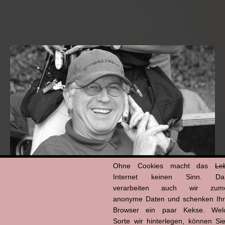
Ohne Cookies macht das
Le
Internet keinen Sinn. Da
verarbeiten auch wir zume
Hans-Jürgen Tögel
anonyme Daten und schenken Ih
dead like...
(1941–2026)
Browser ein paar Kekse. Wel
Sorte wir hinterlegen, können Sie