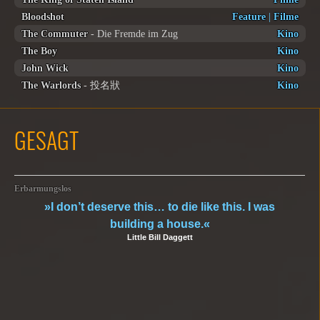
Bloodshot
Feature
|
Filme
The Commuter
- Die Fremde im Zug
Kino
The Boy
Kino
John Wick
Kino
The Warlords
- 投名狀
Kino
GESAGT
Erbarmungslos
»I don’t deserve this… to die like this. I was
building a house.«
Little Bill Daggett