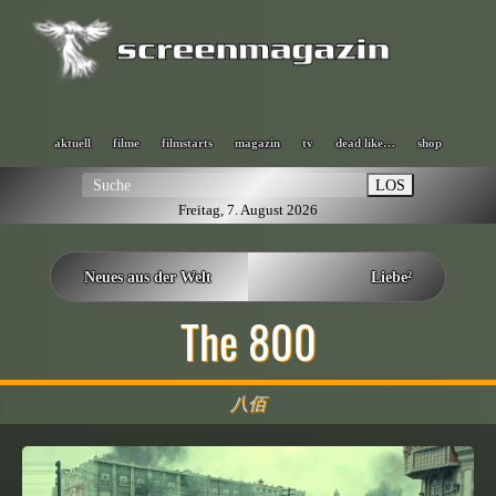
aktuell
filme
filmstarts
magazin
tv
dead like…
shop
LOS
Freitag, 7. August 2026
Neues aus der Welt
Liebe²
The 800
八佰