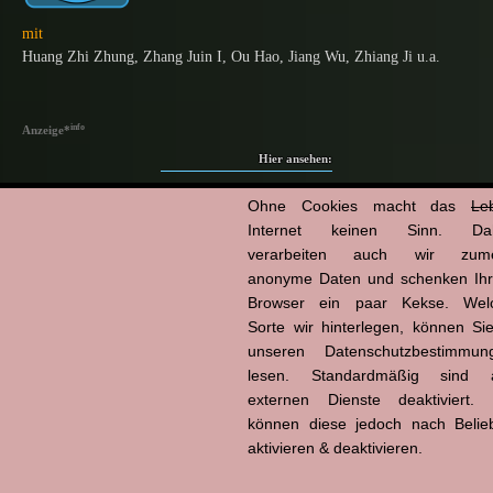
mit
Huang Zhi Zhung
,
Zhang Juin I
,
Ou Hao
,
Jiang Wu
,
Zhiang Ji
u.a.
info
Anzeige
*
Hier ansehen:
Ohne Cookies macht das
Le
prime video
Internet keinen Sinn. Da
verarbeiten auch wir zume
Scheibe
anonyme Daten und schenken Ih
Browser ein paar Kekse. Wel
Sorte wir hinterlegen, können Sie
unseren Datenschutzbestimmun
lesen. Standardmäßig sind a
externen Dienste deaktiviert. 
können diese jedoch nach Belie
aktivieren & deaktivieren.
Powered by