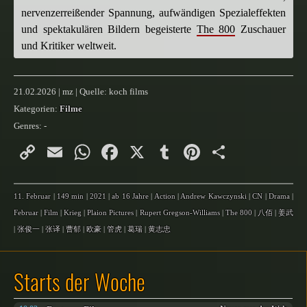
nervenzerreißender Spannung, aufwändigen Spezialeffekten
und spektakulären Bildern begeisterte
The 800
Zuschauer
und Kritiker weltweit.
21.02.2026 | mz | Quelle: koch films
Kategorien:
Filme
Genres:
-
Copy
Email
WhatsApp
Facebook
X
Tumblr
Pinterest
Teilen
Link
11. Februar
|
149 min
|
2021
|
ab 16 Jahre
|
Action
|
Andrew Kawczynski
|
CN
|
Drama
|
Februar
|
Film
|
Krieg
|
Plaion Pictures
|
Rupert Gregson-Williams
|
The 800
|
八佰
|
姜武
|
张俊一
|
张译
|
曹郁
|
欧豪
|
管虎
|
葛瑞
|
黄志忠
Starts der Woche