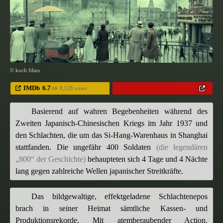
© koch films
IMDb
6.7
8,528 votes
/10
Basierend auf wahren Begebenheiten während des
Zweiten Japanisch-Chinesischen Kriegs im Jahr 1937 und
den Schlachten, die um das Si-Hang-Warenhaus in Shanghai
stattfanden. Die ungefähr 400 Soldaten
(die legendären
„800“ der Geschichte)
behaupteten sich 4 Tage und 4 Nächte
lang gegen zahlreiche Wellen japanischer Streitkräfte.
Das bildgewaltige, effektgeladene Schlachtenepos
brach in seiner Heimat sämtliche Kassen- und
Produktionsrekorde. Mit atemberaubender Action,