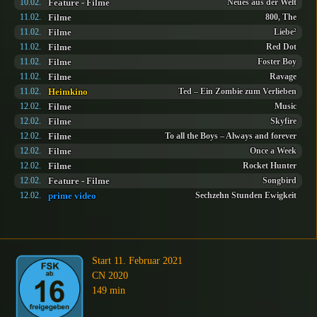
Feature
-
Filme
10.02.
Neues aus der Welt
Filme
11.02.
800, The
Filme
11.02.
Liebe²
Filme
11.02.
Red Dot
Filme
11.02.
Foster Boy
Filme
11.02.
Ravage
Heimkino
11.02.
Ted – Ein Zombie zum Verlieben
Filme
12.02.
Music
Filme
12.02.
Skyfire
Filme
12.02.
To all the Boys – Always and forever
Filme
12.02.
Once a Week
Filme
12.02.
Rocket Hunter
Feature
-
Filme
12.02.
Songbird
prime video
12.02.
Sechzehn Stunden Ewigkeit
Start 11. Februar 2021
CN 2020
149 min