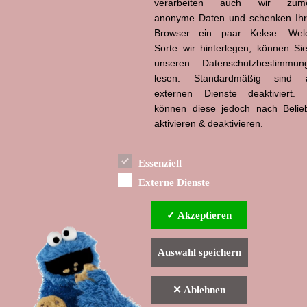
verarbeiten auch wir zume
anonyme Daten und schenken Ih
Hans-Jürgen Tögel
Browser ein paar Kekse. Wel
dead like...
(1941–2026)
Sorte wir hinterlegen, können Sie
unseren Datenschutzbestimmun
lesen. Standardmäßig sind a
externen Dienste deaktiviert. 
können diese jedoch nach Belie
aktivieren & deaktivieren.
Essenziell
Externe Dienste
✓ Akzeptieren
Auswahl speichern
✕ Ablehnen
▲ nach oben
Indexverzeichnis
Impressum & Datenschutzerklärung