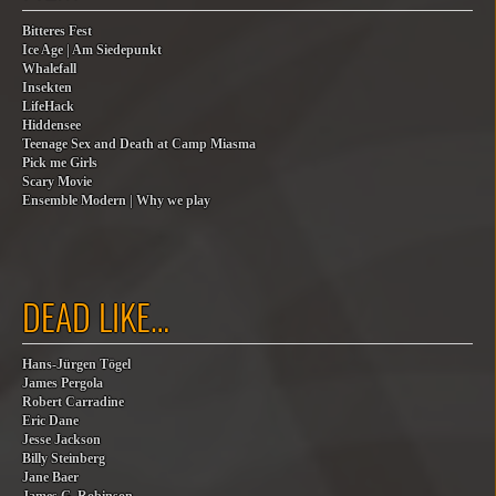
Bitteres Fest
Ice Age | Am Siedepunkt
Whalefall
Insekten
LifeHack
Hiddensee
Teenage Sex and Death at Camp Miasma
Pick me Girls
Scary Movie
Ensemble Modern | Why we play
DEAD LIKE…
Hans-Jürgen Tögel
James Pergola
Robert Carradine
Eric Dane
Jesse Jackson
Billy Steinberg
Jane Baer