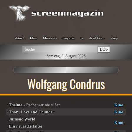
aktuell
filme
filmstarts
magazin
tv
dead like…
shop
LOS
Samstag, 8. August 2026
Wolfgang Condrus
Thelma
- Rache war nie süßer
Kino
Thor | Love and Thunder
Kino
Jurassic World
Kino
Ein neues Zeitalter