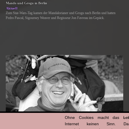
Mando und Grogu in Berlin
Aktuell
Zum Star-Wars-Tag kamen der Mandalorianer und Grogu nach Berlin und hatten
Pedro Pascal, Sigourney Weaver und Regisseur Jon Favreau im Gepäck.
Ohne Cookies macht das
Le
Internet keinen Sinn. Da