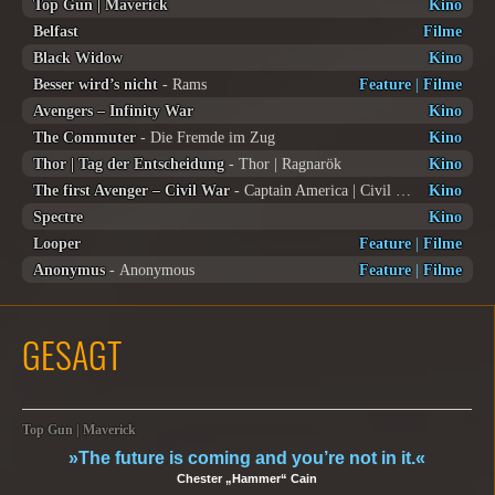
Top Gun | Maverick
Kino
Belfast
Filme
Black Widow
Kino
Besser wird’s nicht
- Rams
Feature
|
Filme
Avengers – Infinity War
Kino
The Commuter
- Die Fremde im Zug
Kino
Thor | Tag der Entscheidung
- Thor | Ragnarök
Kino
The first Avenger – Civil War
- Captain America | Civil War
Kino
Spectre
Kino
Looper
Feature
|
Filme
Anonymus
- Anonymous
Feature
|
Filme
GESAGT
Top Gun | Maverick
»The future is coming and you’re not in it.«
Chester „Hammer“ Cain