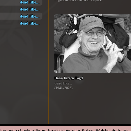
Regisseur Jon Favreau im Gepäck.
dead like...
dead like...
dead like...
dead like...
Hans-Jürgen Tögel
dead like...
(1941–2026)
aten und schenken Ihrem Browser ein paar Kekse. Welche Sorte wir