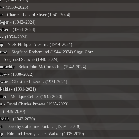
n
- (1939–2025)
er
- Charles Richard Shyer (1941–2024)
Hoger
- (1942–2024)
ecker
- (1954–2024)
n
- (1954–2024)
up
- Niels Philippe Arestrup (1949–2024)
mund
- Siegfried Rothemund (1944–2024) Siggi Götz
- Siegfried Schwab (1940–2024)
nnachie
- Brian John McConnachie (1942–2024)
edow
- (1938–2022)
aszar
- Christine Laszarus (1931-2021)
kakis
- (1931-2021)
lier
- Monique Cellier (1945-2020)
se
- David Charles Prowse (1935-2020)
- (1939-2020)
isdek
- (1942-2020)
na
- Dorothy Catherine Fontana (1939 – 2019)
mp
- Edmund Jeremy James Walker (1935-2019)