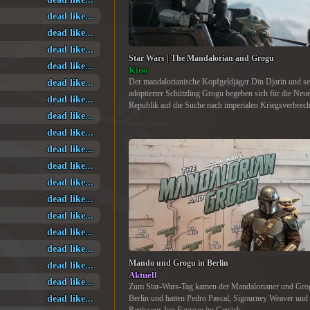
dead like...
dead like...
dead like...
Star Wars | The Mandalorian and Grogu
dead like...
Kino
dead like...
Der mandalorianische Kopfgeldjäger Din Djarin und se
adoptierter Schützling Grogu begeben sich für die Neu
dead like...
Republik auf die Suche nach imperialen Kriegsverbrech
dead like...
dead like...
dead like...
dead like...
dead like...
dead like...
dead like...
dead like...
dead like...
Mando und Grogu in Berlin
dead like...
Aktuell
dead like...
Zum Star-Wars-Tag kamen der Mandalorianer und Gro
dead like...
Berlin und hatten Pedro Pascal, Sigourney Weaver und