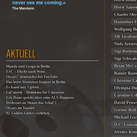
never see me coming.«
Horst Janso
The Mandarin
Charles Shy
Hannelore 
Wolfgang B
Jill Jacobso
Niels Arestr
AKTUELL
Sigi Rothe
Sigi Schwab
Brian McCo
Mando und Grogu in Berlin
ESC – Flucht nach Wien
Rainer Bas
®
Oscars
demnächst bei YouTube
Christine L
Das letzte Abenteuer beginnt in Berlin
Es kann nur 5 geben…
Olympia Du
LaCinetek – Heimkino für Cinéasten
Caroline Cel
Eric Dane spricht über seine ALS-Diagnose
David Prow
Drehstart zu Shaun das Schaf 3
Oscars im Taumel
Gernot Roll
82. Golden Globes verliehen
Michael Gw
D.C. Fonta
Jeremy Ke