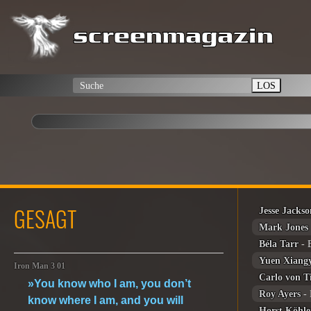
LOS
GESAGT
Jesse Jacks
Mark Jones
Béla Tarr
- 
Yuen Xiang
Iron Man 3 01
Carlo von 
»You know who I am, you don’t
Roy Ayers
- 
know where I am, and you will
Horst Köhle