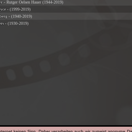
er
- Rutger Oelsen Hauer (1944-2019)
yce
- (1999-2019)
berg
- (1940-2019)
ers
- (1930-2019)
nternet keinen Sinn. Daher verarbeiten auch wir zumeist anonyme D