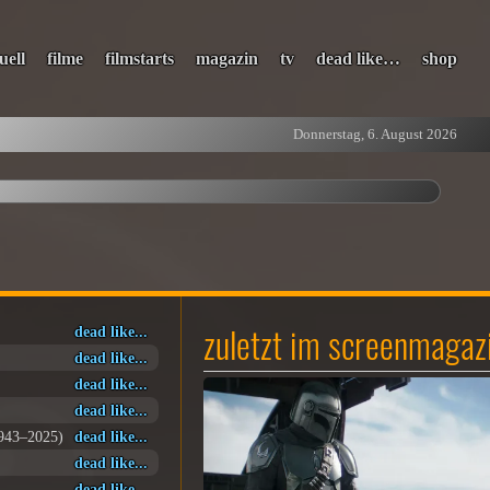
uell
filme
filmstarts
magazin
tv
dead like…
shop
Donnerstag, 6. August 2026
zuletzt im screenmagaz
dead like...
dead like...
dead like...
dead like...
1943–2025)
dead like...
dead like...
dead like...