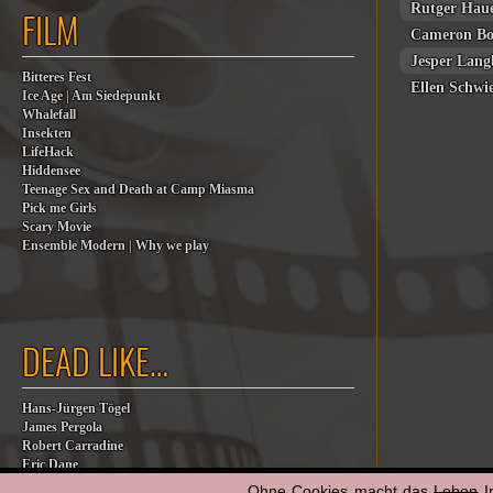
Rutger Hau
FILM
Cameron Bo
Jesper Lang
Bitteres Fest
Ellen Schwi
Ice Age | Am Siedepunkt
Whalefall
Insekten
LifeHack
Hiddensee
Teenage Sex and Death at Camp Miasma
Pick me Girls
Scary Movie
Ensemble Modern | Why we play
DEAD LIKE…
Hans-Jürgen Tögel
James Pergola
Robert Carradine
Eric Dane
Jesse Jackson
Ohne Cookies macht das
Leben
I