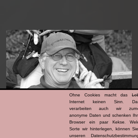
Ohne Cookies macht das
Le
Internet keinen Sinn. Da
verarbeiten auch wir zume
anonyme Daten und schenken Ih
Hans-Jürgen Tögel
Browser ein paar Kekse. Wel
dead like...
Sorte wir hinterlegen, können Sie
(1941–2026)
unseren Datenschutzbestimmun