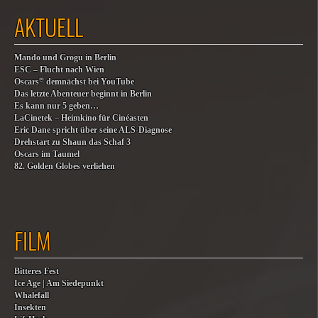
AKTUELL
Mando und Grogu in Berlin
ESC – Flucht nach Wien
®
Oscars
demnächst bei YouTube
Das letzte Abenteuer beginnt in Berlin
Es kann nur 5 geben…
LaCinetek – Heimkino für Cinéasten
Eric Dane spricht über seine ALS-Diagnose
Drehstart zu Shaun das Schaf 3
Oscars im Taumel
82. Golden Globes verliehen
FILM
Bitteres Fest
Ice Age | Am Siedepunkt
Whalefall
Insekten