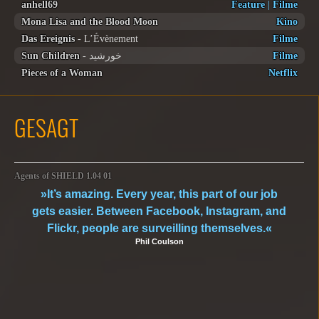
anhell69
Feature
|
Filme
Mona Lisa and the Blood Moon
Kino
Das Ereignis
- L’Évènement
Filme
Sun Children
- خورشید
Filme
Pieces of a Woman
Netflix
GESAGT
Agents of SHIELD 1.04 01
»It’s amazing. Every year, this part of our job
gets easier. Between Facebook, Instagram, and
Flickr, people are surveilling themselves.«
Phil Coulson