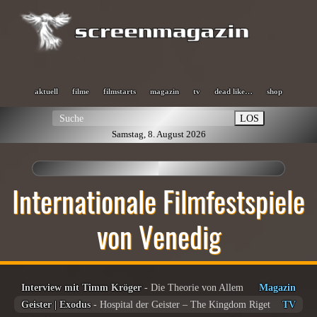
aktuell
filme
filmstarts
magazin
tv
dead like…
shop
LOS
Samstag, 8. August 2026
Internationale Filmfestspiele
von Venedig
Interview mit Timm Kröger
- Die Theorie von Allem
Magazin
Geister | Exodus
- Hospital der Geister – The Kingdom Riget
TV