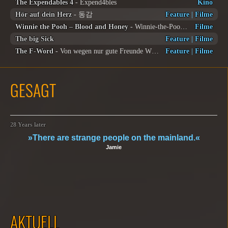
The Expendables 4
- Expend4bles
Kino
Hör auf dein Herz
- 동감
Feature
|
Filme
Winnie the Pooh – Blood and Honey
- Winnie-the-Pooh | Blood and Honey
Filme
The big Sick
Feature
|
Filme
The F-Word
- Von wegen nur gute Freunde What if
Feature
|
Filme
GESAGT
28 Years later
»There are strange people on the mainland.«
Jamie
AKTUELL