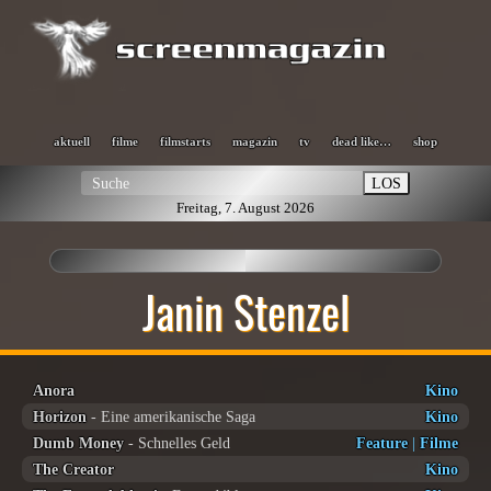
aktuell
filme
filmstarts
magazin
tv
dead like…
shop
LOS
Freitag, 7. August 2026
Janin Stenzel
Anora
Kino
Horizon
- Eine amerikanische Saga
Kino
Dumb Money
- Schnelles Geld
Feature
|
Filme
The Creator
Kino