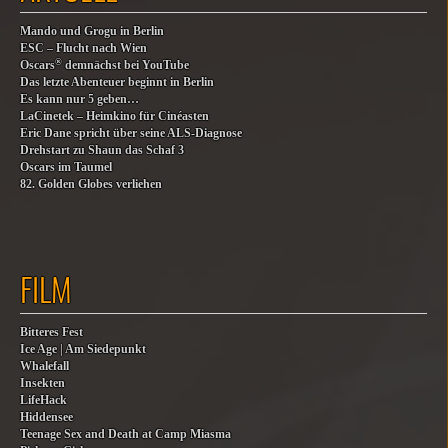
Mando und Grogu in Berlin
ESC – Flucht nach Wien
®
Oscars
demnächst bei YouTube
Das letzte Abenteuer beginnt in Berlin
Es kann nur 5 geben…
LaCinetek – Heimkino für Cinéasten
Eric Dane spricht über seine ALS-Diagnose
Drehstart zu Shaun das Schaf 3
Oscars im Taumel
82. Golden Globes verliehen
FILM
Bitteres Fest
Ice Age | Am Siedepunkt
Whalefall
Insekten
LifeHack
Hiddensee
Teenage Sex and Death at Camp Miasma