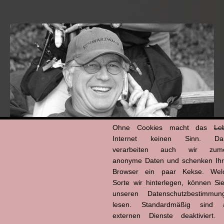
Ohne Cookies macht das
Le
Internet keinen Sinn. Da
verarbeiten auch wir zume
anonyme Daten und schenken Ih
Hans-Jürgen Tögel
Browser ein paar Kekse. Wel
dead like...
Sorte wir hinterlegen, können Sie
(1941–2026)
unseren Datenschutzbestimmun
lesen. Standardmäßig sind a
externen Dienste deaktiviert. 