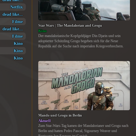
Netflix
dead like...
Filme
Star Wars | The Mandalorian and Grogu
dead like...
Kino
Filme
Der mandalorianische Kopfgeldjäger Din Djarin und sein
adoptierter Schützling Grogu begeben sich für die Neue
Kino
Republik auf die Suche nach imperialen Kriegsverbrechern.
Kino
Kino
Mando und Grogu in Berlin
Aktuell
Zum Star-Wars-Tag kamen der Mandalorianer und Grogu nach
Berlin und hatten Pedro Pascal, Sigourney Weaver und