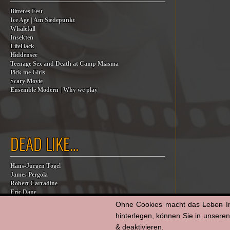
Bitteres Fest
Ice Age | Am Siedepunkt
Whalefall
Insekten
LifeHack
Hiddensee
Teenage Sex and Death at Camp Miasma
Pick me Girls
Scary Movie
Ensemble Modern | Why we play
DEAD LIKE…
Hans-Jürgen Tögel
James Pergola
Robert Carradine
Eric Dane
Jesse Jackson
Ohne Cookies macht das
Leben
I
Billy Steinberg
hinterlegen, können Sie in unsere
Jane Baer
& deaktivieren.
James G. Robinson