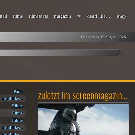
uell
filme
filmstarts
magazin
tv
dead like…
shop
Donnerstag, 6. August 2026
zuletzt im screenmagazin…
Kino
dead like...
Filme
Filme
Filme
dead like...
dead like...