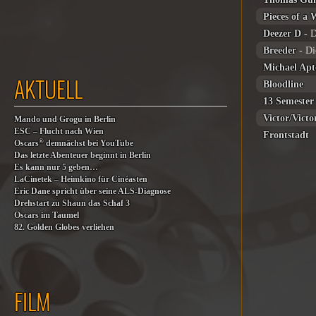
Pieces of a
Deezer D
- D
Breeder
- Di
Michael Apt
AKTUELL
Bloodline
13 Semester
Victor/Victo
Mando und Grogu in Berlin
ESC – Flucht nach Wien
Frontstadt
®
Oscars
demnächst bei YouTube
Das letzte Abenteuer beginnt in Berlin
Es kann nur 5 geben…
LaCinetek – Heimkino für Cinéasten
Eric Dane spricht über seine ALS-Diagnose
Drehstart zu Shaun das Schaf 3
Oscars im Taumel
82. Golden Globes verliehen
FILM