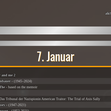
akt
7. Januar
y and me 2
enbauer
- (1945–2024)
 The
- based on the memoir
Das Tribunal der Nazispionin American Traitor: The Trial of Axis Sally
sey
- (1947-2021)
mpert
- (1952-2021)