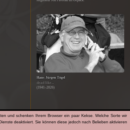
Regisseur Jon Favreau im Gepäck.
Hans-Jürgen Tögel
dead like...
(1941–2026)
aten und schenken Ihrem Browser ein paar Kekse. Welche Sorte wir
enste deaktiviert. Sie können diese jedoch nach Belieben aktivieren