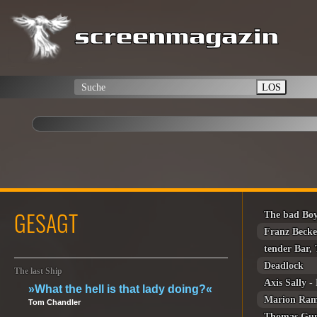
LOS
GESAGT
The bad Bo
Franz Beck
tender Bar,
Deadlock
The last Ship
Axis Sally
- 
»What the hell is that lady doing?«
Marion Ram
Tom Chandler
Thomas Gu