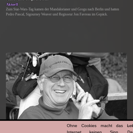
Aktuell
Zum Star-Wars-Tag kamen der Mandalorianer und Grogu nach Berlin und hatten
Pedro Pascal, Sigourney Weaver und Regisseur Jon Favreau im Gepäck.
Ohne Cookies macht das
Le
Internet keinen Sinn. Da