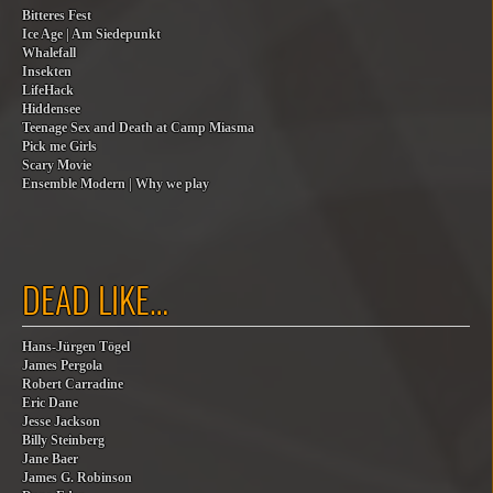
Bitteres Fest
Ice Age | Am Siedepunkt
Whalefall
Insekten
LifeHack
Hiddensee
Teenage Sex and Death at Camp Miasma
Pick me Girls
Scary Movie
Ensemble Modern | Why we play
DEAD LIKE…
Hans-Jürgen Tögel
James Pergola
Robert Carradine
Eric Dane
Jesse Jackson
Billy Steinberg
Jane Baer
James G. Robinson