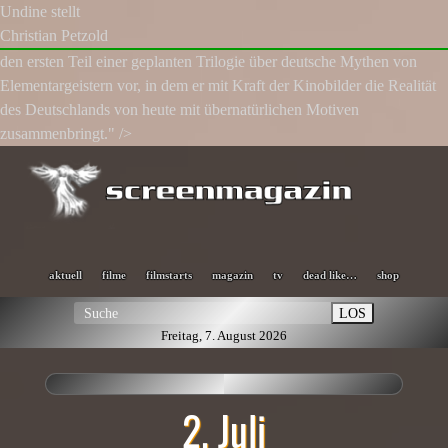
Undine stellt
Christian Petzold
den ersten Teil einer geplanten Trilogie über deutsche Mythen von
Elementargeistern vor, in dem er mit Kraft der Kinobilder die Realität
des Deutschlands von heute mit übernatürlichen Motiven
zusammenbringt." />
aktuell
filme
filmstarts
magazin
tv
dead like…
shop
LOS
Freitag, 7. August 2026
2. Juli