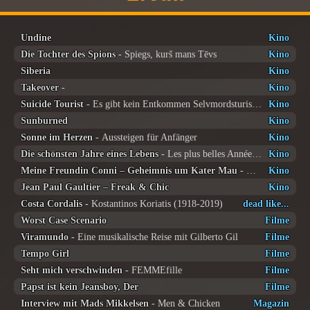
Undine
Kino
Die Tochter des Spions
- Spiegs, kurš mans Tēvs
Kino
Siberia
Kino
Takeover
-
Kino
Suicide Tourist
- Es gibt kein Entkommen Selvmordsturisten
Kino
Sunburned
Kino
Sonne im Herzen
- Aussteigen für Anfänger
Kino
Die schönsten Jahre eines Lebens
- Les plus belles Années d’une Vie
Kino
Meine Freundin Conni – Geheimnis um Kater Mau
- Geheimnis um Kater Mau
Kino
Jean Paul Gaultier – Freak & Chic
Kino
Costa Cordalis
- Kostantinos Koriatis (1918-2019)
dead like...
Worst Case Scenario
Filme
Viramundo
- Eine musikalische Reise mit Gilberto Gil
Filme
Tempo Girl
Filme
Seht mich verschwinden
- FEMMEfille
Filme
Papst ist kein Jeansboy, Der
Filme
Interview mit Mads Mikkelsen
- Men & Chicken
Magazin