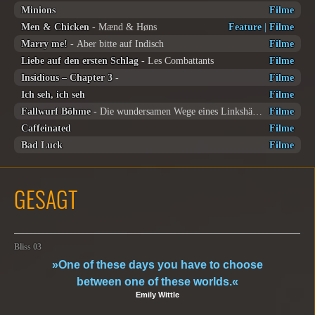
Minions
Filme
Men & Chicken
- Mænd & Høns
Feature
|
Filme
Marry me!
- Aber bitte auf Indisch
Filme
Liebe auf den ersten Schlag
- Les Combattants
Filme
Insidious – Chapter 3
-
Filme
Ich seh, ich seh
Filme
Fallwurf Böhme
- Die wundersamen Wege eines Linkshänders
Filme
Caffeinated
Filme
Bad Luck
Filme
GESAGT
Bliss 03
»One of these days you have to choose
between one of these worlds.«
Emily Wittle