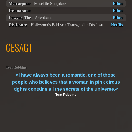
Mascarpone
- Maschile Singolare
Filme
Dramarama
Filme
Lawyer, The
- Advokatas
Filme
Disclosure
- Hollywoods Bild von Transgender Disclosure – Trans Lives on Screen
Netflix
GESAGT
Tom Robbins
»I have always been a romantic, one of those
people who believes that a woman in pink circus
tights contains all the secrets of the universe.«
Tom Robbins