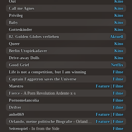
Out
Kino
Call me Agnes
Kino
Privileg
Kino
Baby
Kino
Gotteskinder
Kino
82. Golden Globes verliehen
Aktuell
Queer
Kino
Berlin Utopiekadaver
Kino
Drive-away Dolls
Kino
Good Grief
Netflix
Life is not a competition, but I am winning
Filme
Captain Faggotron saves the Universe
Filme
Maestro
Feature
|
Filme
Fierce
- A Porn Revolution Ardente·x·s
Filme
Pornomelancolía
Filme
Drifter
Filme
anhell69
Feature
|
Filme
Orlando, meine politische Biografie
- Orlando, ma Biographie politique
Feature
|
Filme
Seitenspiel
- In from the Side
Filme