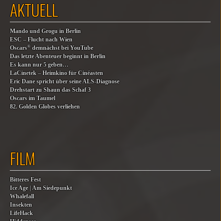
AKTUELL
Mando und Grogu in Berlin
ESC – Flucht nach Wien
®
Oscars
demnächst bei YouTube
Das letzte Abenteuer beginnt in Berlin
Es kann nur 5 geben…
LaCinetek – Heimkino für Cinéasten
Eric Dane spricht über seine ALS-Diagnose
Drehstart zu Shaun das Schaf 3
Oscars im Taumel
82. Golden Globes verliehen
FILM
Bitteres Fest
Ice Age | Am Siedepunkt
Whalefall
Insekten
LifeHack