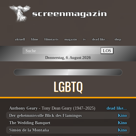
aktuell
filme
filmstarts
magazin
tv
dead like…
shop
LOS
Donnerstag, 6. August 2026
LGBTQ
Anthony Geary
- Tony Dean Geary (1947–2025)
dead like...
Der geheimnisvolle Blick des Flamingos
Kino
The Wedding Banquet
Kino
Simón de la Montaña
Kino