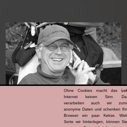
Ohne Cookies macht das
Le
Internet keinen Sinn. Da
verarbeiten auch wir zume
Hans-Jürgen Tögel
anonyme Daten und schenken Ih
dead like...
(1941–2026)
Browser ein paar Kekse. Wel
Sorte wir hinterlegen, können Sie