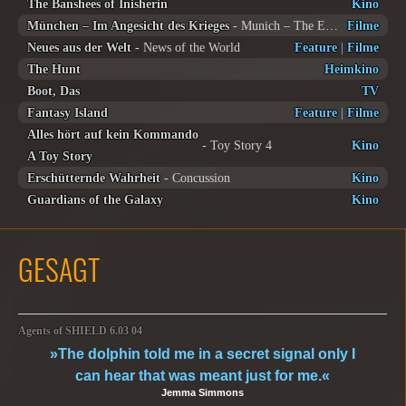
The Banshees of Inisherin
Kino
München – Im Angesicht des Krieges
- Munich – The Edge of War
Filme
Neues aus der Welt
- News of the World
Feature
|
Filme
The Hunt
Heimkino
Boot, Das
TV
Fantasy Island
Feature
|
Filme
Alles hört auf kein Kommando
- Toy Story 4
Kino
A Toy Story
Erschütternde Wahrheit
- Concussion
Kino
Guardians of the Galaxy
Kino
GESAGT
Agents of SHIELD 6.03 04
»The dolphin told me in a secret signal only I
can hear that was meant just for me.«
Jemma Simmons