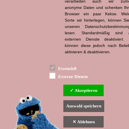
verarbeiten auch wir zume
anonyme Daten und schenken Ih
Hans-Jürgen Tögel
Browser ein paar Kekse. Wel
dead like...
(1941–2026)
Sorte wir hinterlegen, können Sie
unseren Datenschutzbestimmun
lesen. Standardmäßig sind a
externen Dienste deaktiviert. 
können diese jedoch nach Belie
aktivieren & deaktivieren.
Essenziell
Externe Dienste
✓ Akzeptieren
Auswahl speichern
✕ Ablehnen
▲ nach oben
Indexverzeichnis
Impressum & Datenschutzerklärung