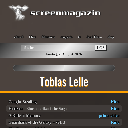
aktuell
filme
filmstarts
magazin
tv
dead like…
shop
LOS
Freitag, 7. August 2026
Tobias Lelle
Caught Stealing
Kino
Horizon
- Eine amerikanische Saga
Kino
A Killer’s Memory
prime video
Guardians of the Galaxy – vol. 3
Kino