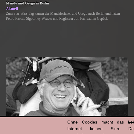
Mando und Grogu in Berlin
Aktuell
Zum Star-Wars-Tag kamen der Mandalorianer und Grogu nach Berlin und hatten
Pedro Pascal, Sigourney Weaver und Regisseur Jon Favreau im Gepäck.
Ohne Cookies macht das
Le
Internet keinen Sinn. Da