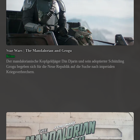
Star Wars | The Mandalorian and Grogu
Kino
Der mandalorianische Kopfgeldjäger Din Djarin und sein adoptierter Schützling
Grogu begeben sich für die Neue Republik auf die Suche nach imperialen
Kriegsverbrechern.