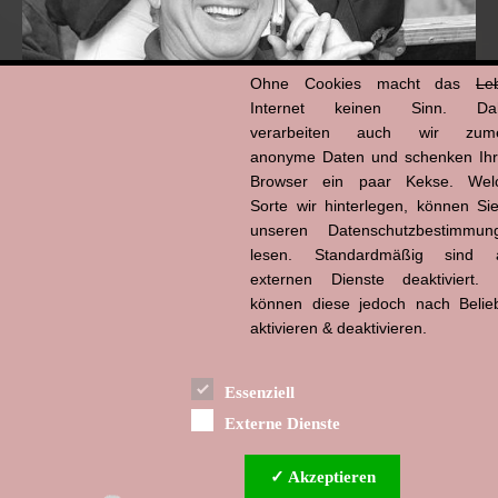
Ohne Cookies macht das
Le
Internet keinen Sinn. Da
verarbeiten auch wir zume
anonyme Daten und schenken Ih
Browser ein paar Kekse. Wel
Hans-Jürgen Tögel
Sorte wir hinterlegen, können Sie
dead like...
(1941–2026)
unseren Datenschutzbestimmun
lesen. Standardmäßig sind a
externen Dienste deaktiviert. 
können diese jedoch nach Belie
aktivieren & deaktivieren.
Essenziell
Externe Dienste
✓ Akzeptieren