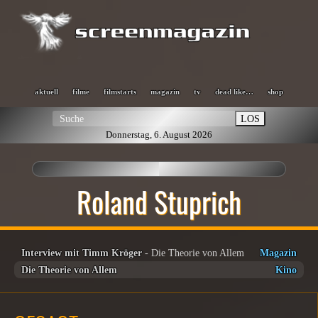
aktuell
filme
filmstarts
magazin
tv
dead like…
shop
LOS
Donnerstag, 6. August 2026
Roland Stuprich
Interview mit Timm Kröger
- Die Theorie von Allem
Magazin
Die Theorie von Allem
Kino