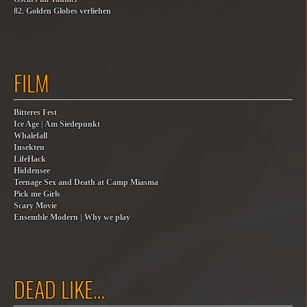
82. Golden Globes verliehen
FILM
Bitteres Fest
Ice Age | Am Siedepunkt
Whalefall
Insekten
LifeHack
Hiddensee
Teenage Sex and Death at Camp Miasma
Pick me Girls
Scary Movie
Ensemble Modern | Why we play
DEAD LIKE…