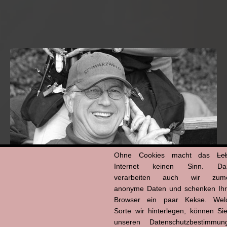
Ohne Cookies macht das
Le
Internet keinen Sinn. Da
verarbeiten auch wir zume
anonyme Daten und schenken Ih
Hans-Jürgen Tögel
Browser ein paar Kekse. Wel
dead like...
Sorte wir hinterlegen, können Sie
(1941–2026)
unseren Datenschutzbestimmun