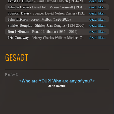
Ernst H. Hilbich
- Ernst Herbert Hilbich (1931–2025)
dead like...
John le Carré
- David John Moore Cornwell (1931-2020)
dead like...
Spencer Davis
- Spencer David Nelson Davies (1939-2020)
dead like...
John Ericson
- Joseph Meibes (1926-2020)
dead like...
Shirley Douglas
- Shirley Jean Douglas (1934-2020)
dead like...
Ron Leibman
- Ronald Leibman (1937 – 2019)
dead like...
Jeff Conaway
- Jeffery Charles William Michael Conaway (1950-2011)
dead like...
GESAGT
Rambo 01
»Who are YOU?! Who are any of you?«
John Rambo