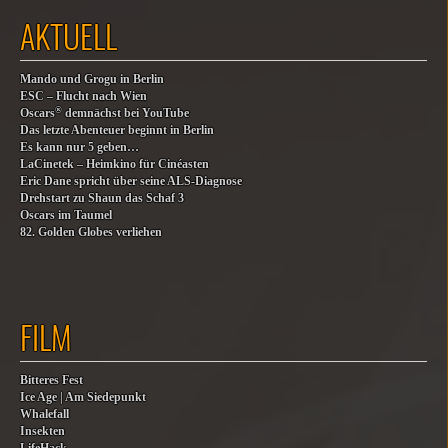
AKTUELL
Mando und Grogu in Berlin
ESC – Flucht nach Wien
®
Oscars
demnächst bei YouTube
Das letzte Abenteuer beginnt in Berlin
Es kann nur 5 geben…
LaCinetek – Heimkino für Cinéasten
Eric Dane spricht über seine ALS-Diagnose
Drehstart zu Shaun das Schaf 3
Oscars im Taumel
82. Golden Globes verliehen
FILM
Bitteres Fest
Ice Age | Am Siedepunkt
Whalefall
Insekten