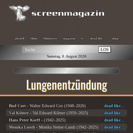
aktuell
filme
filmstarts
magazin
tv
dead like…
shop
LOS
Samstag, 8. August 2026
Lungenentzündung
Bud Cort
- Walter Edward Cox (1948–2026)
dead like...
Val Kilmer
- Val Edward Kilmer (1959–2025)
dead like...
Hans Peter Korff
- (1942–2025)
dead like...
Monika Lundi
- Monika Stetter-Lundi (1942–2025)
dead like...