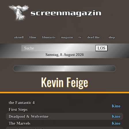
aktuell
filme
filmstarts
magazin
tv
dead like…
shop
LOS
Samstag, 8. August 2026
Kevin Feige
the Fantastic 4
Kino
First Steps
Deadpool & Wolverine
Kino
The Marvels
Kino