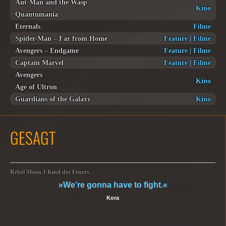
Ant-Man and the Wasp
Kino
Quantumania
Eternals
Filme
Spider-Man – Far from Home
Feature
|
Filme
Avengers – Endgame
Feature
|
Filme
Captain Marvel
Feature
|
Filme
Avengers
Kino
Age of Ultron
Guardians of the Galaxy
Kino
GESAGT
Rebel Moon 1 Kind des Feuers
»We’re gonna have to fight.«
Kora