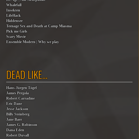
Whalefall
Insekten
LifeHack
Hiddensee
Teenage Sex and Death at Camp Miasma
Pick me Girls
Scary Movie
Ensemble Modern | Why we play
DEAD LIKE…
Hans-Jürgen Tögel
James Pergola
Robert Carradine
Eric Dane
Jesse Jackson
Billy Steinberg
Jane Baer
James G. Robinson
Dana Eden
Robert Duvall