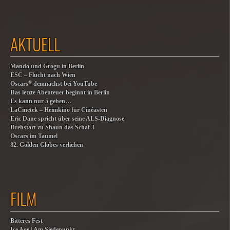
AKTUELL
Mando und Grogu in Berlin
ESC – Flucht nach Wien
®
Oscars
demnächst bei YouTube
Das letzte Abenteuer beginnt in Berlin
Es kann nur 5 geben…
LaCinetek – Heimkino für Cinéasten
Eric Dane spricht über seine ALS-Diagnose
Drehstart zu Shaun das Schaf 3
Oscars im Taumel
82. Golden Globes verliehen
FILM
Bitteres Fest
Ice Age | Am Siedepunkt