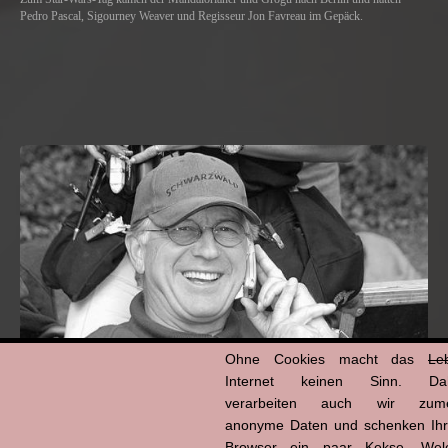
Pedro Pascal, Sigourney Weaver und Regisseur Jon Favreau im Gepäck.
Ohne Cookies macht das
Le
Internet keinen Sinn. Da
verarbeiten auch wir zume
anonyme Daten und schenken Ih
Hans-Jürgen Tögel
Browser ein paar Kekse. Wel