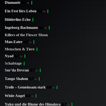
Diamante
6.1
/10
Ein Fest fürs Leben
6.1
/10
Hölderlins Echo
Ingeborg Bachmann
6.1
/10
Killers of the Flower Moon
Man-Eater
4.1
/10
Menschen & Tiere
Nyad
6.1
/10
Schafstage
Sur’da Devran
5.7
/10
Tango Shalom
5.7
/10
Trolls – Gemeinsam stark
6.0
/10
White Angel
8.9
/10
Yuku und die Blume des Himalaya
6.7
/10