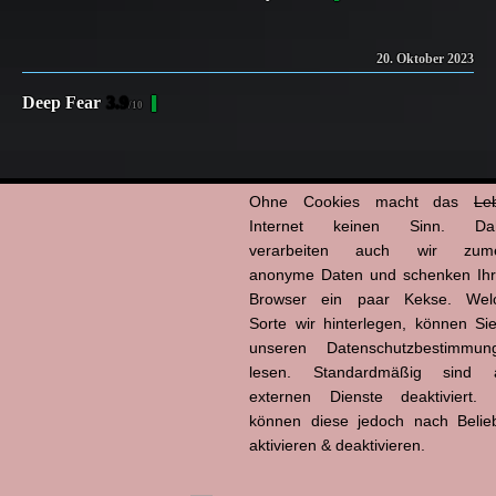
20. Oktober 2023
Deep Fear
3.9
/10
Ohne Cookies macht das
Le
17.11.2024 | mz
Internet keinen Sinn. Da
Kategorien:
Filmstarts
verarbeiten auch wir zume
Copy
Email
WhatsApp
Facebook
X
Tumblr
Pinterest
Teilen
anonyme Daten und schenken Ih
Browser ein paar Kekse. Wel
Link
Sorte wir hinterlegen, können Sie
unseren Datenschutzbestimmun
19. Oktober 2023
|
2023
|
Deep Fear
|
Diamante
|
Ein Fest fürs Leben
|
filmstarts
|
lesen. Standardmäßig sind a
Hölderlins Echo
|
Ingeborg Bachmann
|
Killers of the Flower Moon
|
Man Eater
|
externen Dienste deaktiviert. 
Menschen & Tiere
|
Nyad
|
Oktober
|
Schafstage
|
Sur'da Devran
|
Tango Shalom
|
Trolls
können diese jedoch nach Belie
- Gemeinsam stark
|
White Angel
|
Yuku und die Blume des Himalaya
aktivieren & deaktivieren.